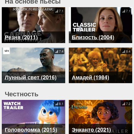
На основе пьесы
7.1
7.1
Резня (2011)
Близость (2004)
7.4
8.4
Лунный свет (2016)
Амадей (1984)
Честность
8.1
7.2
Головоломка (2015)
Энканто (2021)