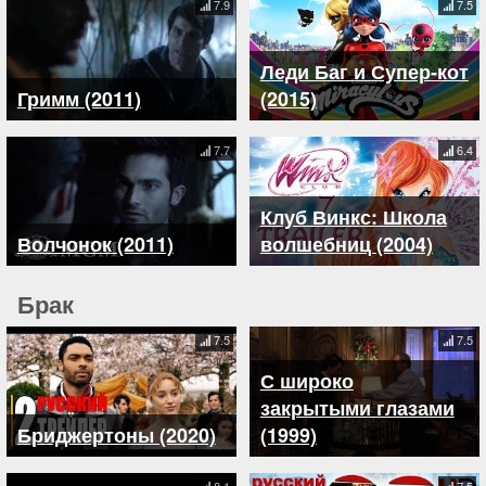
7.9
7.5
Леди Баг и Супер-кот
Гримм (2011)
(2015)
7.7
6.4
Клуб Винкс: Школа
Волчонок (2011)
волшебниц (2004)
Брак
7.5
7.5
С широко
закрытыми глазами
Бриджертоны (2020)
(1999)
8.1
7.5