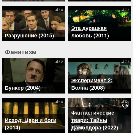
7.0
7.4
Эта дурацкая
Разрушение (2015)
любовь (2011)
Фанатизм
8.2
7.6
Эксперимент 2:
Бункер (2004)
Волна (2008)
6.0
6.2
Фантастические
Исход: Цари и боги
твари: Тайны
(2014)
Дамблдора (2022)