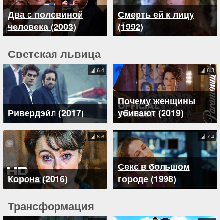
Два с половиной
Смерть ей к лицу
человека (2003)
(1992)
Светская львица
6.4
8.3
Почему женщины
Ривердэйл (2017)
убивают (2019)
8.6
7.4
Секс в большом
Корона (2016)
городе (1998)
Трансформация