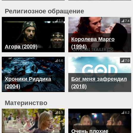
Религиозное обращение
7.1
7.4
Королева Марго
Агора (2009)
(1994)
6.6
7.0
Хроники Риддика
Бог меня зафрендил
(2004)
(2018)
Материнство
6.9
6.2
Очень плохие