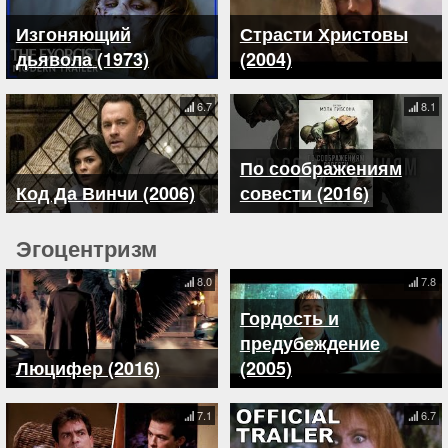
Изгоняющий
Страсти Христовы
дьявола (1973)
(2004)
6.7
8.1
По соображениям
Код Да Винчи (2006)
совести (2016)
Эгоцентризм
8.0
7.8
Гордость и
предубеждение
Люцифер (2016)
(2005)
7.1
6.7