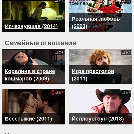
Реальная любовь
Исчезнувшая (2014)
(2003)
Семейные отношения
7.8
9.2
Коралина в стране
Игра престолов
кошмаров (2009)
(2011)
8.5
8.6
Бесстыжие (2011)
Йеллоустоун (2018)