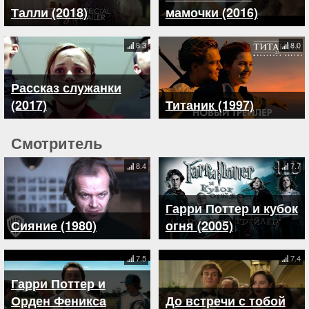
Талли (2018)
мамочки (2016)
8.3
8.0
Рассказ служанки
(2017)
Титаник (1997)
Смотритель
8.4
7.7
Гарри Поттер и кубок
Сияние (1980)
огня (2005)
7.5
7.4
Гарри Поттер и
Орден Феникса
До встречи с тобой