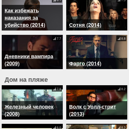
Как избежать
наказания за
убийство (2014)
Сотня (2014)
7.7
8.8
Дневники вампира
(2009)
Фарго (2014)
Дом на пляже
7.9
8.2
Железный человек
Волк с Уолл-стрит
(2008)
(2013)
6.0
8.3