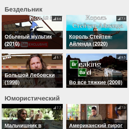
Бездельник
8.6
7.1
Обычный мультик
Король Стейтен-
(2010)
Айленда (2020)
8.1
9.5
Большой Лебовски
(1998)
Во все тяжкие (2008)
Юмористический
7.7
7.0
Мальчишник в
Американский пирог