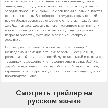
свою свободу, и его брат Алан, недавно разошедшийся с
женой, живут под одной крышей. Чарли только и делает, что
заводит любовные интрижки, а Алан всеми силами пытается
от него не отстать. В свободное от амурных приключений
время братья воспитывают десятилетнего сынишку Алана
Джейка: пытаясь сделать из него настоящего мужчину, они
порой просвещают его в совсем неподходящих для его
возраста областях, учат игре в покер или флирту с
девушками.
Сериал Два с половиной человека снятый в жанре:
Мелодрама и Комедия с тоном: веселый, несерьезный,
реалистичный, юмористический, чувствительный и ситком с
тематикой: разведенный, отношения отца и сына, бабник,
дружба между мужчинами, глупый юмор, бездельник, шоу,
странная пара, подросток, дом на пляже, баллада и друзья
производство: США
Смотреть трейлер на
русском языке