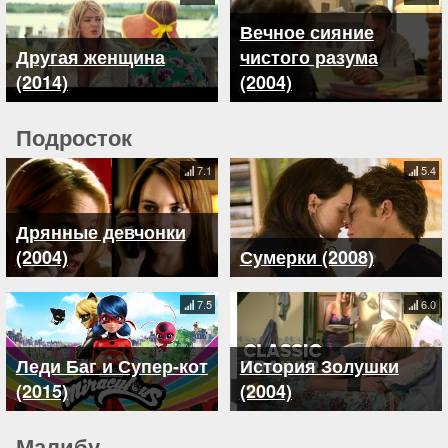
Вечное сияние
Другая женщина
чистого разума
(2014)
(2004)
Подросток
7.1
5.4
Дрянные девчонки
(2004)
Сумерки (2008)
7.5
6.0
Леди Баг и Супер-кот
История Золушки
(2015)
(2004)
Малибу