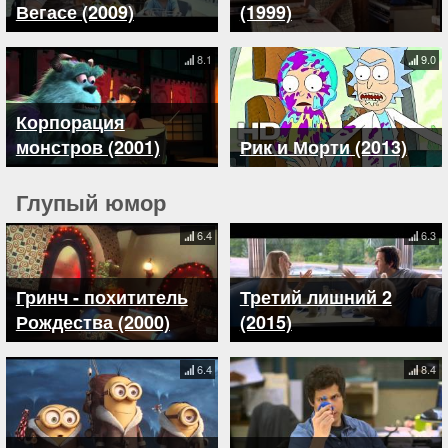
Вегасе (2009)
(1999)
8.1
9.0
Корпорация
монстров (2001)
Рик и Морти (2013)
Глупый юмор
6.4
6.3
Гринч - похититель
Третий лишний 2
Рождества (2000)
(2015)
6.4
8.4