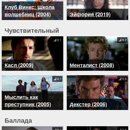
Клуб Винкс: Школа
волшебниц (2004)
Эйфория (2019)
Чувствительный
8.1
8.2
Касл (2009)
Менталист (2008)
8.1
8.6
Мыслить как
преступник (2005)
Декстер (2006)
Баллада
8.1
7.5