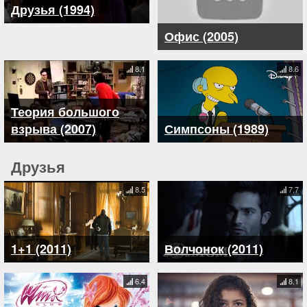
Друзья (1994)
Офис (2005)
8.1
8.6
Теория большого
взрыва (2007)
Симпсоны (1989)
Друзья
8.5
7.7
1+1 (2011)
Волчонок (2011)
6.4
8.1