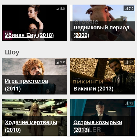
8.0
7.5
Ледниковый период
Убивая Еву (2018)
(2002)
Шоу
9.2
8.5
Игра престолов
(2011)
Викинги (2013)
8.1
8.7
Ходячие мертвецы
Острые козырьки
(2010)
(2013)