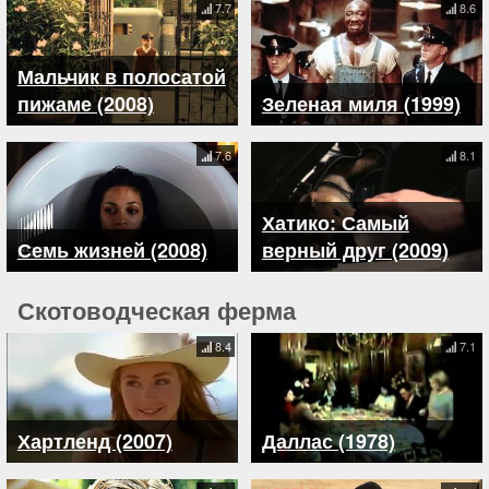
7.7
8.6
Мальчик в полосатой
пижаме (2008)
Зеленая миля (1999)
7.6
8.1
Хатико: Самый
Семь жизней (2008)
верный друг (2009)
Скотоводческая ферма
8.4
7.1
Хартленд (2007)
Даллас (1978)