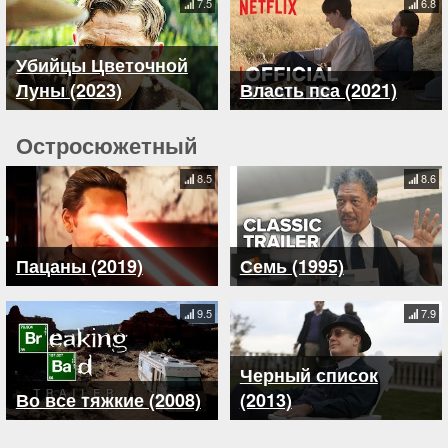
7.5
6.8
Убийцы Цветочной
Луны (2023)
Власть пса (2021)
Остросюжетный
8.5
8.6
Пацаны (2019)
Семь (1995)
9.5
7.9
Черный список
Во все тяжкие (2008)
(2013)