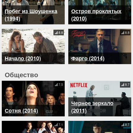
Побег из Шоушенка
Остров проклятых
(1994)
(2010)
8.8
8.8
Начало (2010)
Фарго (2014)
Общество
7.5
8.7
Черное зеркало
Сотня (2014)
(2011)
7.1
8.7