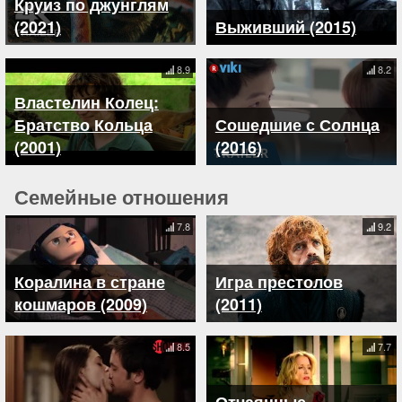
Круиз по джунглям
(2021)
Выживший (2015)
8.9
8.2
Властелин Колец:
Братство Кольца
Сошедшие с Солнца
(2001)
(2016)
Семейные отношения
7.8
9.2
Коралина в стране
Игра престолов
кошмаров (2009)
(2011)
8.5
7.7