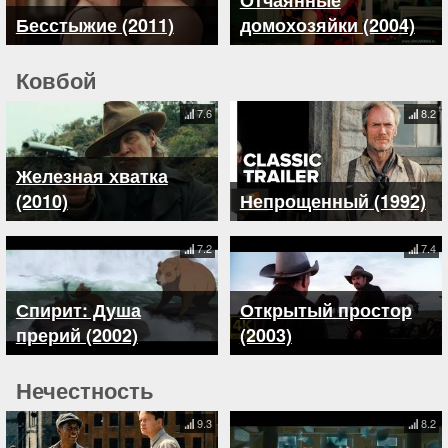
Отчаянные
Бесстыжие (2011)
домохозяйки (2004)
Ковбой
7.6
8.2
Железная хватка
(2010)
Непрощенный (1992)
7.2
7.4
Спирит: Душа
Открытый простор
прерий (2002)
(2003)
Нечестность
9.3
8.2