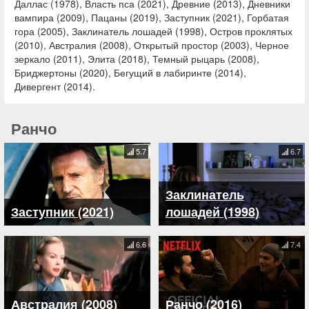
Даллас (1978), Власть пса (2021), Древние (2013), Дневники
вампира (2009), Пацаны (2019), Заступник (2021), Горбатая
гора (2005), Заклинатель лошадей (1998), Остров проклятых
(2010), Австралия (2008), Открытый простор (2003), Черное
зеркало (2011), Элита (2018), Темный рыцарь (2008),
Бриджертоны (2020), Бегущий в лабиринте (2014),
Дивергент (2014).
Ранчо
5.7
6.7
Заклинатель
Заступник (2021)
лошадей (1998)
6.6
7.4
Австралия (2008)
Ранчо (2016)