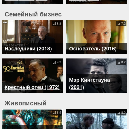
Семейный бизнес
8.8
7.2
Наследники (2018)
Основатель (2016)
9.2
8.2
Мэр Кингстауна
Крестный отец (1972)
(2021)
Живописный
6.5
8.0