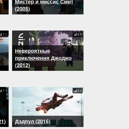
Мистер и миссис Смит
(2005)
7.1
8.6
Невероятные
приключения Джоджо
(2012)
7.1
8.0
21)
Дэдпул (2016)