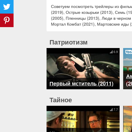
Советуем посмотреть трейлеры из фильмо
(2019), Острые козырьки (2013), Семь (1
(2005), Пленницы (2013), Люди в черном 
Мортал Комбат (2021), Мартовские иды (
Патриотизм
6.9
А
Первый мститель (2011)
(2
Тайное
7.7