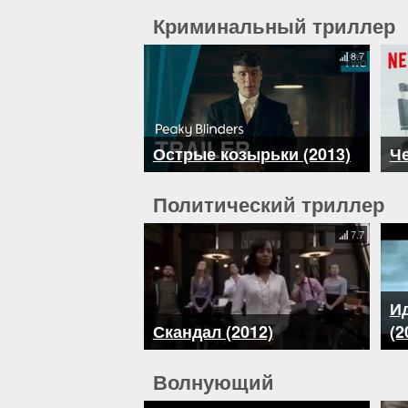
Криминальный триллер
8.7
Острые козырьки (2013)
Че
Политический триллер
7.7
И
Скандал (2012)
(2
Волнующий