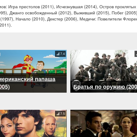
в: Игра престолов (2011), Исчезнувшая (2014), Остров проклятых 
995), Джанго освобожденный (2012), Выживший (2015), Побег (2005
(1997), Начало (2010), Декстер (2006), Медичи: Повелители Флорен
2011).
7.4
мериканский папаша
005)
Братья по оружию (200
7.5