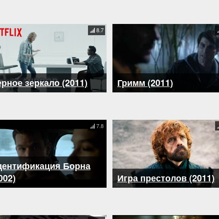
8.7
рное зеркало (2011)
Гримм (2011)
7.8
дентификация Борна
002)
Игра престолов (2011)