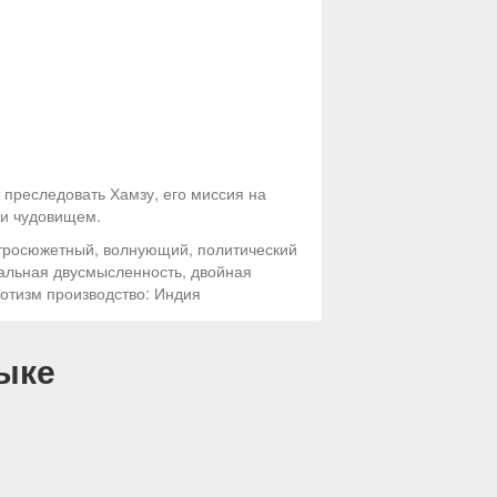
преследовать Хамзу, его миссия на
 и чудовищем.
стросюжетный, волнующий, политический
ральная двусмысленность, двойная
иотизм производство: Индия
ыке