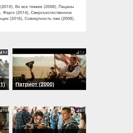
(2010), Во все тяжкие (2008), Пацаны
), Фарго (2014), Сверхъестественное
ции (2016), Совокупность лжи (2008),
9.4
7.2
1)
Патриот (2000)
7.6
6.5