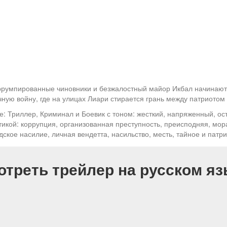
ррумпированные чиновники и безжалостный майор Икбал начинают 
чную войну, где на улицах Лиари стирается грань между патриотом
е: Триллер, Криминал и Боевик с тоном: жесткий, напряженный, о
тикой: коррупция, организованная преступность, преисподняя, мо
дское насилие, личная вендетта, насильство, месть, тайное и патр
отреть трейлер на русском яз