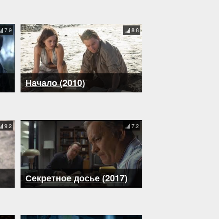
7.9
8.8
Начало (2010)
9.2
7.2
Секретное досье (2017)