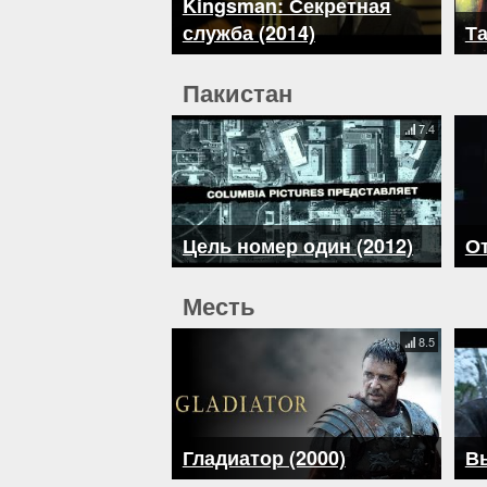
Kingsman: Секретная
служба (2014)
Та
Пакистан
7.4
Цель номер один (2012)
От
Месть
8.5
Гладиатор (2000)
В