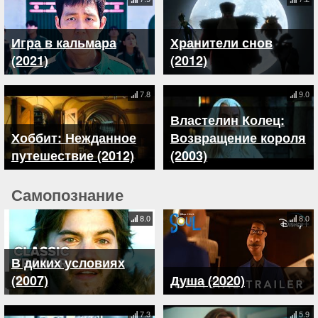
Игра в кальмара
Хранители снов
(2021)
(2012)
7.8
9.0
Властелин Колец:
Хоббит: Нежданное
Возвращение короля
путешествие (2012)
(2003)
Самопознание
8.0
8.0
В диких условиях
(2007)
Душа (2020)
7.3
5.9