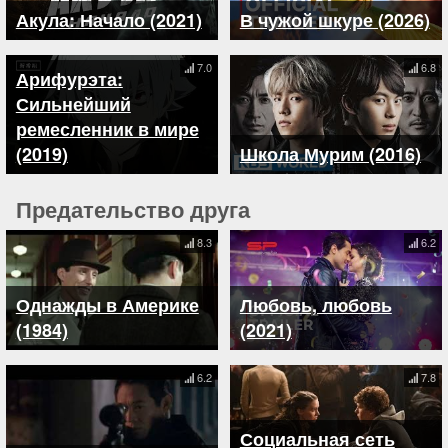
Акула: Начало (2021)
В чужой шкуре (2026)
7.0
6.8
Арифурэта:
Сильнейший
ремесленник в мире
(2019)
Школа Мурим (2016)
Предательство друга
8.3
6.2
Однажды в Америке
Любовь, любовь
(1984)
(2021)
6.2
7.8
Социальная сеть