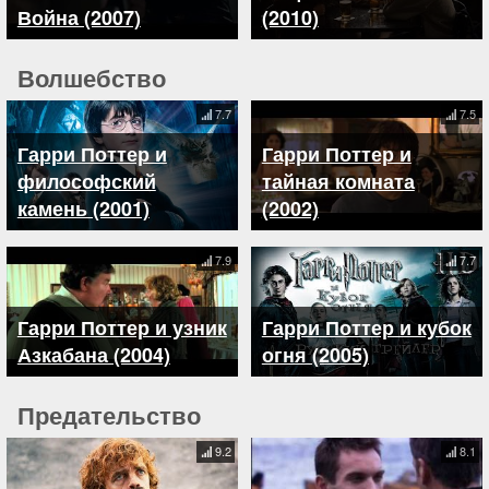
Война (2007)
(2010)
Волшебство
7.7
7.5
Гарри Поттер и
Гарри Поттер и
философский
тайная комната
камень (2001)
(2002)
7.9
7.7
Гарри Поттер и узник
Гарри Поттер и кубок
Азкабана (2004)
огня (2005)
Предательство
9.2
8.1