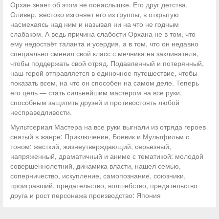
Орхан знает об этом не понаслышке. Его друг детства,
Оливер, жестоко изгоняет его из группы, в открытую
насмехаясь над ним и называя ни на что не годным
слабаком. А ведь причина слабости Орхана не в том, что
ему недостаёт таланта и усердия, а в том, что он недавно
специально сменил свой класс с мечника на заклинателя,
чтобы поддержать свой отряд. Подавленный и потерянный,
наш герой отправляется в одиночное путешествие, чтобы
показать всем, на что он способен на самом деле. Теперь
его цель — стать сильнейшим мастером на все руки,
способным защитить друзей и противостоять любой
несправедливости.
Мультсериал Мастера на все руки выгнали из отряда героев
снятый в жанре: Приключение, Боевик и Мультфильм с
тоном: жесткий, жизнеутверждающий, серьезный,
напряженный, драматичный и аниме с тематикой: молодой
совершеннолетний, динамика власти, нашел семью,
соперничество, искупление, самопознание, союзники,
проигравший, предательство, волшебство, предательство
друга и рост персонажа производство: Япония