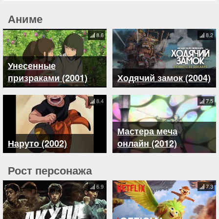
Аниме
8.6
8.2
Унесенные
призраками (2001)
Ходячий замок (2004)
8.4
7.5
Мастера меча
Наруто (2002)
онлайн (2012)
Рост персонажа
6.9
7.3