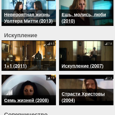
Невероятная жизнь
Ешь, молись, люби
Уолтера Митти (2013)
(2010)
Искупление
8.5
7.8
1+1 (2011)
Искупление (2007)
7.6
7.3
Страсти Христовы
Семь жизней (2008)
(2004)
Соперничество