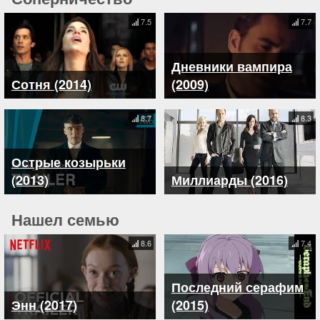
7.5
7.7
Дневники вампира
Сотня (2014)
(2009)
8.7
8.3
Острые козырьки
(2013)
Миллиарды (2016)
Нашел семью
8.6
7.4
Последний серафим
Энн (2017)
(2015)