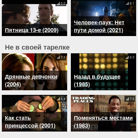
5.5
8.1
Человек-паук: Нет
Пятница 13-е (2009)
пути домой (2021)
Не в своей тарелке
7.1
8.5
Дрянные девчонки
Назад в будущее
(2004)
(1985)
6.4
7.5
Как стать
Поменяться местами
принцессой (2001)
(1983)