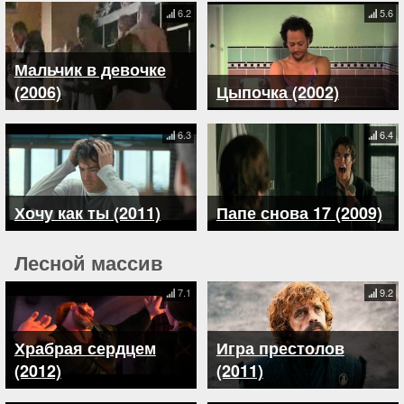
6.2
5.6
Мальчик в девочке
(2006)
Цыпочка (2002)
6.3
6.4
Хочу как ты (2011)
Папе снова 17 (2009)
Лесной массив
7.1
9.2
Храбрая сердцем
Игра престолов
(2012)
(2011)