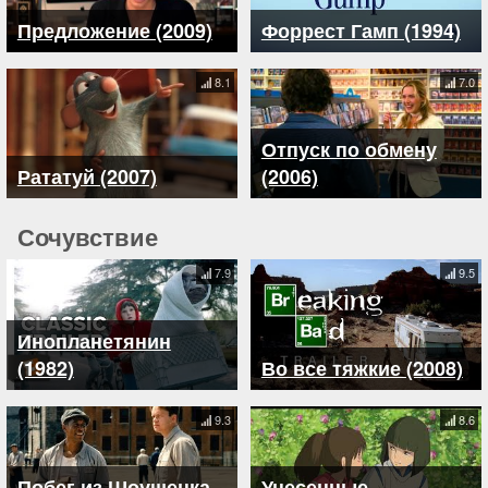
Предложение (2009)
Форрест Гамп (1994)
8.1
7.0
Отпуск по обмену
Рататуй (2007)
(2006)
Сочувствие
7.9
9.5
Инопланетянин
(1982)
Во все тяжкие (2008)
9.3
8.6
Побег из Шоушенка
Унесенные