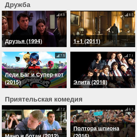
Дружба
8.8
8.5
Друзья (1994)
1+1 (2011)
7.5
7.1
Леди Баг и Супер-кот
(2015)
Элита (2018)
Приятельская комедия
7.2
6.3
Полтора шпиона
Мачо и ботан (2012)
(2016)