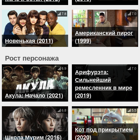
7.8
7.0
Американский пирог
Новенькая (2011)
(1999)
Рост персонажа
6.9
7.0
Арифурэта:
Сильнейший
ремесленник в мире
Акула: Начало (2021)
(2019)
6.8
5.5
Кот под прикрытием
Школа Мурим (2016)
(2020)