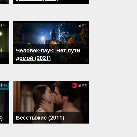
5.6
8.1
Человек-паук: Нет пути
домой (2021)
8.7
8.5
)
Бесстыжие (2011)