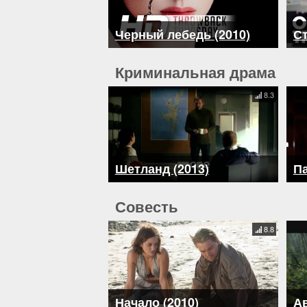
Черный лебедь (2010)
Ст
Криминальная драма
8.3
Шетланд (2013)
Па
Совесть
8.8
Начало (2010)
Ав