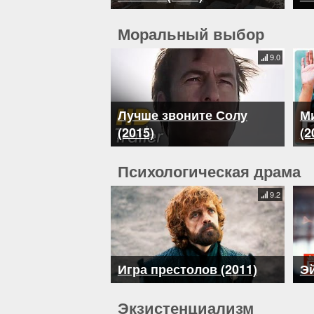
Моральный выбор
9.0
Лучше звоните Солу
М
(2015)
(2
Психологическая драма
9.2
Игра престолов (2011)
Эй
Экзистенциализм