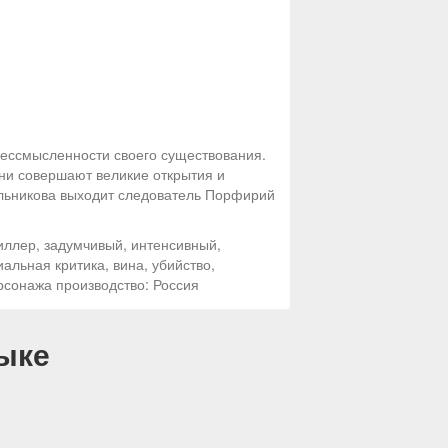
бессмысленности своего существования.
они совершают великие открытия и
ольникова выходит следователь Порфирий
иллер, задумчивый, интенсивный,
альная критика, вина, убийство,
рсонажа производство: Россия
ыке