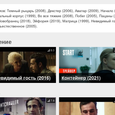
в: Темный рыцарь (2008), Декстер (2006), Аватар (2009), Начало 
альный корпус (1999), Во все тяжкие (2008), Побег (2005), Пацаны 
Новобранец (2018), Эйфория (2019), Матрица (1999), Невидимый гос
ъестественное (2005).
ение
8.0
видимый гость (2016)
Контейнер (2021)
7.8