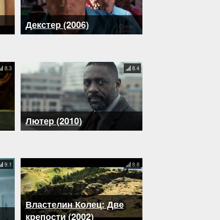
Декстер (2006)
8.3
8.4
Лютер (2010)
9.1
8.8
Властелин Колец: Две
крепости (2002)