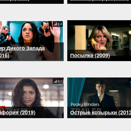
8.4
ир Дикого Запада
016)
Посылка (2009)
8.1
фория (2019)
Острые козырьки (2013