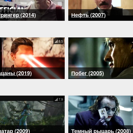
рингер (2014)
Нефть (2007)
8.5
цаны (2019)
Побег (2005)
7.9
атар (2009)
Темный рыцарь (2008)