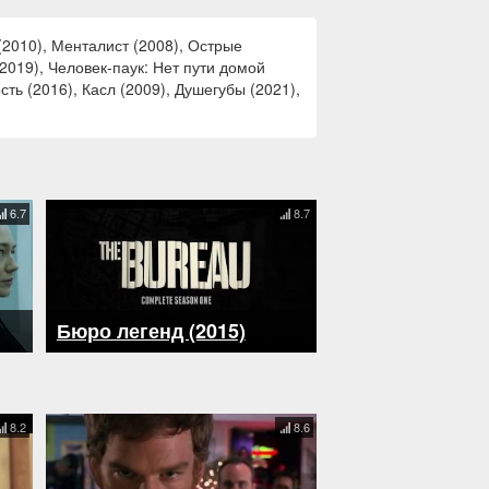
(2010), Менталист (2008), Острые
(2019), Человек-паук: Нет пути домой
ть (2016), Касл (2009), Душегубы (2021),
6.7
8.7
Бюро легенд (2015)
8.2
8.6