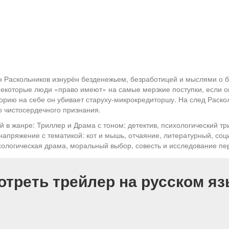
он Раскольников изнурён безденежьем, безработицей и мыслями о 
о некоторые люди «право имеют» на самые мерзкие поступки, если 
еорию на себе он убивает старуху-микрокредиторшу. На след Раск
о чистосердечного признания.
 в жанре: Триллер и Драма с тоном: детектив, психологический тр
апряжение с тематикой: кот и мышь, отчаяние, литературный, соци
хологическая драма, моральный выбор, совесть и исследование пе
отреть трейлер на русском яз