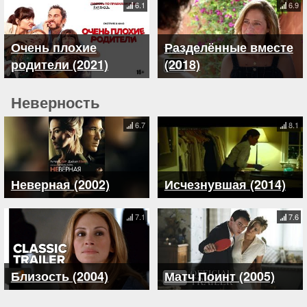
6.1
6.9
Очень плохие
Разделённые вместе
родители (2021)
(2018)
Неверность
6.7
8.1
Неверная (2002)
Исчезнувшая (2014)
7.1
7.6
Близость (2004)
Матч Поинт (2005)