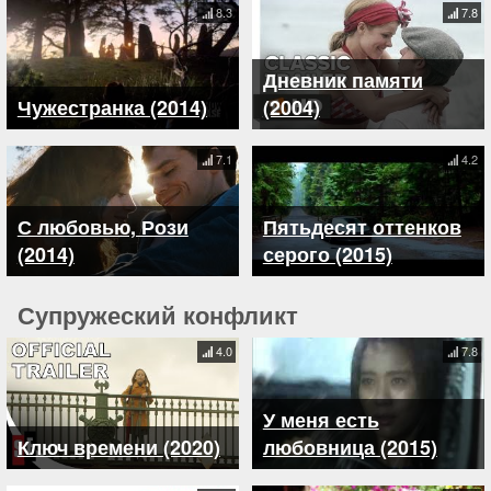
8.3
7.8
Дневник памяти
Чужестранка (2014)
(2004)
7.1
4.2
С любовью, Рози
Пятьдесят оттенков
(2014)
серого (2015)
Супружеский конфликт
4.0
7.8
У меня есть
Ключ времени (2020)
любовница (2015)