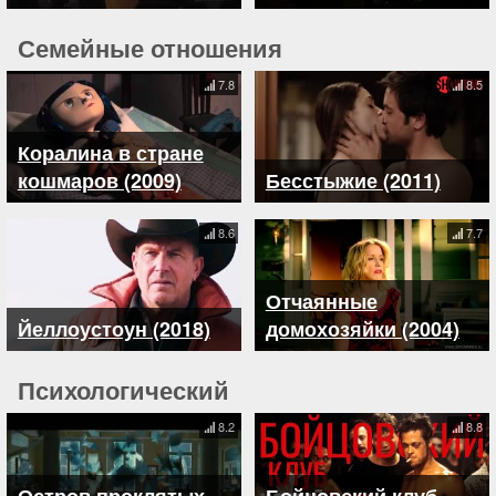
Семейные отношения
7.8
8.5
Коралина в стране
кошмаров (2009)
Бесстыжие (2011)
8.6
7.7
Отчаянные
Йеллоустоун (2018)
домохозяйки (2004)
Психологический
8.2
8.8
Остров проклятых
Бойцовский клуб