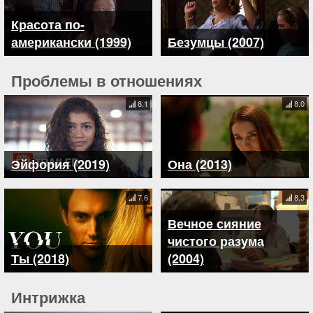
Красота по-
американски (1999)
Безумцы (2007)
Проблемы в отношениях
8.1
8.0
Эйфория (2019)
Она (2013)
7.6
8.3
Вечное сияние
чистого разума
Ты (2018)
(2004)
Интрижка