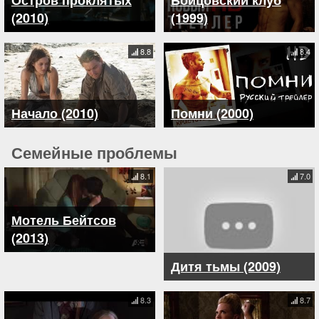
(2010)
(1999)
8.8
8.4
Начало (2010)
Помни (2000)
Семейные проблемы
8.1
7.0
Мотель Бейтсов
(2013)
Дитя тьмы (2009)
8.3
8.7