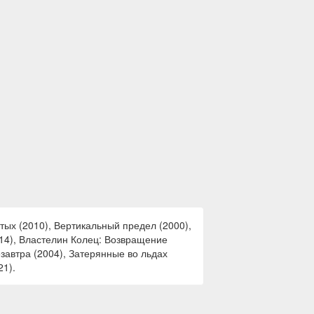
тых (2010), Вертикальный предел (2000),
014), Властелин Колец: Возвращение
езавтра (2004), Затерянные во льдах
21).