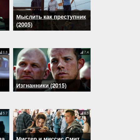
Мыслить как преступник
(2005)
6.8
7.4
Изгнанники (2015)
5.7
6.5
ва
Мистер и миссис Смит