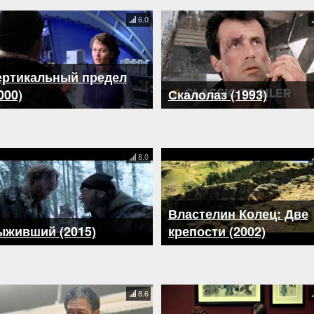
6.0
ертикальный предел
000)
Скалолаз (1993)
8.0
Властелин Колец: Две
ыживший (2015)
крепости (2002)
8.6