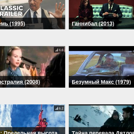
мь (1995)
Ганнибал (2013)
6.6
стралия (2008)
Безумный Макс (1979)
6.2
: Предельная высота
Тайна перевала Дятло