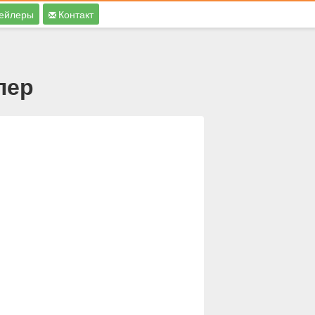
ейлеры
Контакт
лер