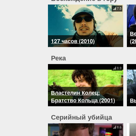
7.5
В
127 часов (2010)
(2
Река
8.9
Властелин Колец:
Братство Кольца (2001)
В
Серийный убийца
8.6