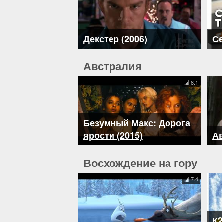
Декстер (2006)
Се
Австралия
8.1
Безумный Макс: Дорога
ярости (2015)
Ав
Восхождение на гору
7.4
К2