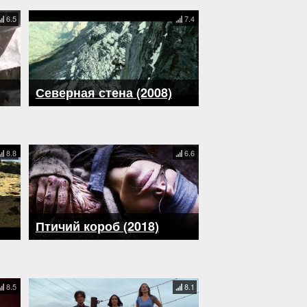
6.5
7.4
Северная стена (2008)
8.8
6.6
Птичий короб (2018)
8.5
8.1