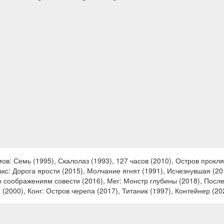
в: Семь (1995), Скалолаз (1993), 127 часов (2010), Остров прокля
акс: Дорога ярости (2015), Молчание ягнят (1991), Исчезнувшая (2
о соображениям совести (2016), Мег: Монстр глубины (2018), Посл
(2000), Конг: Остров черепа (2017), Титаник (1997), Контейнер (20