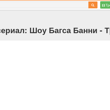
Тр
ериал: Шоу Багса Банни - 