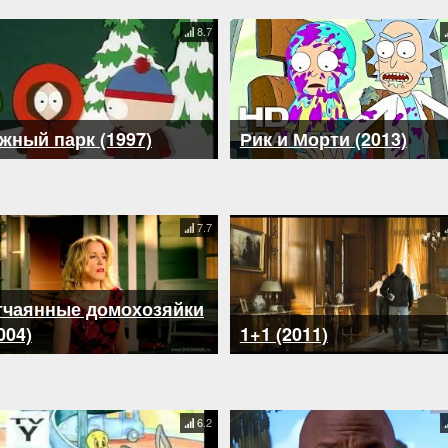
8.7
жный парк (1997)
Рик и Морти (2013)
7.7
тчаянные домохозяйки
004)
1+1 (2011)
6.2