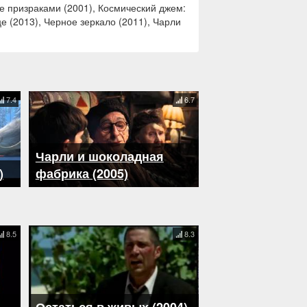
е призраками (2001), Космический джем:
е (2013), Черное зеркало (2011), Чарли
7.4
6.7
Чарли и шоколадная
)
фабрика (2005)
8.5
8.3