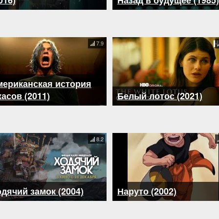
016)
Назад в будущее (1985)
7.9
мериканская история
асов (2011)
Белый лотос (2021)
8.2
дячий замок (2004)
Наруто (2002)