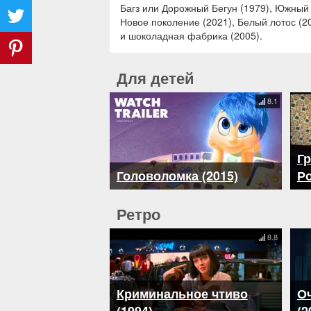
Багз или Дорожный Бегун (1979), Южный 
Новое поколение (2021), Белый лотос (20
и шоколадная фабрика (2005).
Для детей
8.1
Гр
Головоломка (2015)
Ро
Ретро
8.8
Криминальное чтиво
О