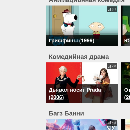
8.1
Гриффины (1999)
Ю
Комедийная драма
7.0
Дьявол носит Prada
О
(2006)
(2
Багз Банни
4.5