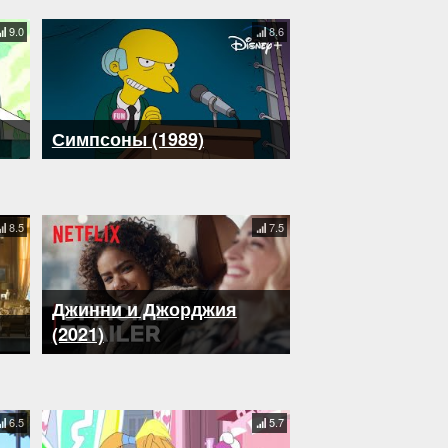
9.0
8.6
Симпсоны (1989)
8.5
7.5
Джинни и Джорджия
(2021)
6.5
5.7