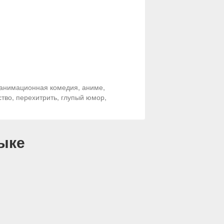
 анимационная комедия, аниме,
ство, перехитрить, глупый юмор,
ыке