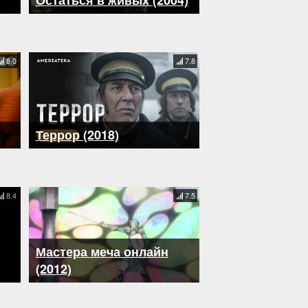
Остаться в живых (2004)
8.0
7.8
Террор (2018)
8.4
7.5
Мастера меча онлайн
(2012)