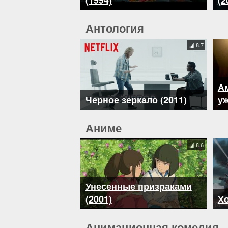
(1994)
(2
Антология
8.7
А
Черное зеркало (2011)
уж
Аниме
8.6
Унесенные призраками
(2001)
Хо
Анимационная комедия