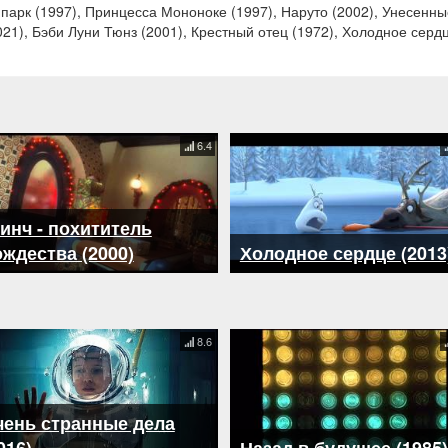
парк (1997), Принцесса Мононоке (1997), Наруто (2002), Унесенны
21), Бэби Луни Тюнз (2001), Крестный отец (1972), Холодное сердц
6.4
инч - похититель
ждества (2000)
Холодное сердце (2013
8.6
чень странные дела