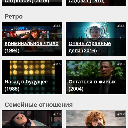
Антропоид (2016)
Содома (1975)
Ретро
8.8
8.6
Криминальное чтиво
Очень странные
(1994)
дела (2016)
8.5
8.3
Назад в будущее
Остаться в живых
(1985)
(2004)
Семейные отношения
7.8
9.2