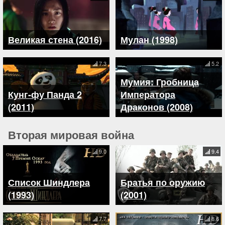
Великая стена (2016)
Мулан (1998)
7.3
5.2
Мумия: Гробница
Кунг-фу Панда 2
Императора
(2011)
Драконов (2008)
Вторая мировая война
9.0
9.4
Список Шиндлера
Братья по оружию
(1993)
(2001)
7.7
8.6