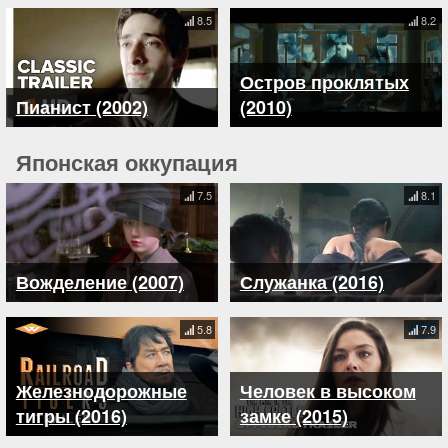
8.5
8.2
Остров проклятых
Пианист (2002)
(2010)
Японская оккупация
7.5
8.1
Вожделение (2007)
Служанка (2016)
5.8
7.9
Железнодорожные
Человек в высоком
тигры (2016)
замке (2015)