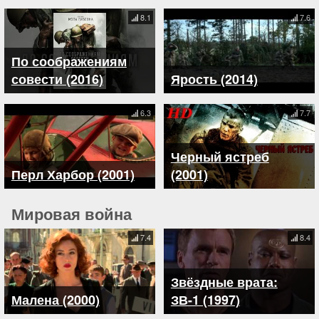
8.1
7.6
По соображениям
совести (2016)
Ярость (2014)
6.3
7.7
Черный ястреб
Перл Харбор (2001)
(2001)
Мировая война
7.4
8.4
Звёздные врата:
Малена (2000)
ЗВ-1 (1997)