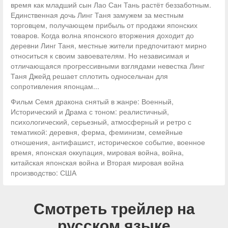
время как младший сын Лао Сан Тань растёт беззаботным.
Единственная дочь Линг Таня замужем за местным
торговцем, получающем прибыль от продажи японских
товаров. Когда волна японского вторжения доходит до
деревни Линг Таня, местные жители предпочитают мирно
относиться к своим завоевателям. Но независимая и
отличающаяся прогрессивными взглядами невестка Линг
Таня Джейд решает сплотить односельчан для
сопротивления японцам...
Фильм Семя дракона снятый в жанре: Военный,
Исторический и Драма с тоном: реалистичный,
психологический, серьезный, атмосферный и ретро с
тематикой: деревня, ферма, феминизм, семейные
отношения, антифашист, историческое событие, военное
время, японская оккупация, мировая война, война,
китайская японская война и Вторая мировая война
производство: США
Смотреть трейлер на
русском языке