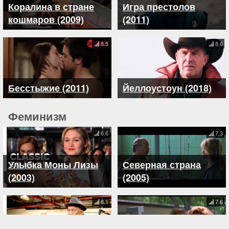
Коралина в стране
Игра престолов
кошмаров (2009)
(2011)
8.5
8.6
Бесстыжие (2011)
Йеллоустоун (2018)
Феминизм
6.6
7.3
Улыбка Моны Лизы
Северная страна
(2003)
(2005)
8.1
7.6