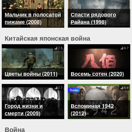
Мальчик в полосатой
Спасти рядового
пижаме (2008)
Райана (1998)
Китайская японская война
7.5
6.7
Цветы войны (2011)
Восемь сотен (2020)
7.7
6.9
Город жизни и
Вспоминая 1942
смерти (2009)
(2012)
Война