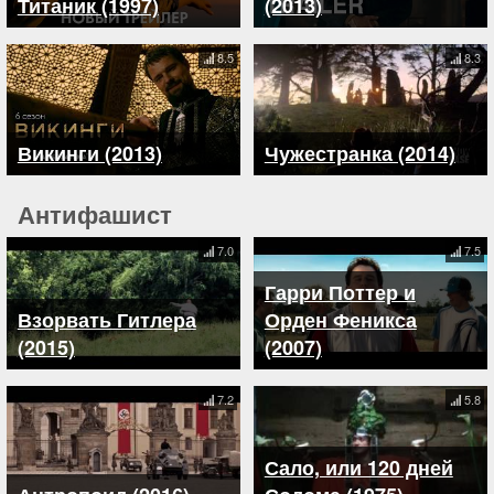
Титаник (1997)
(2013)
8.5
8.3
Викинги (2013)
Чужестранка (2014)
Антифашист
7.0
7.5
Гарри Поттер и
Взорвать Гитлера
Орден Феникса
(2015)
(2007)
7.2
5.8
Сало, или 120 дней