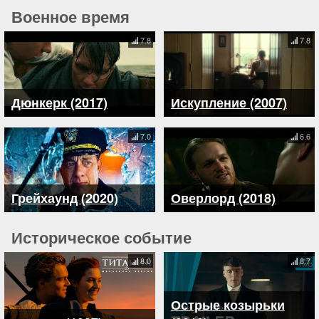
Военное время
7.8
7.8
Дюнкерк (2017)
Искупление (2007)
7.0
6.6
Грейхаунд (2020)
Оверлорд (2018)
Историческое событие
8.0
8.7
Острые козырьки