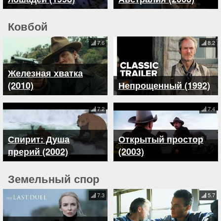
Ковбой
7.6
8.2
Железная хватка
(2010)
Непрощенный (1992)
7.2
7.4
Спирит: Душа
Открытый простор
прерий (2002)
(2003)
Земельный спор
7.3
5.7