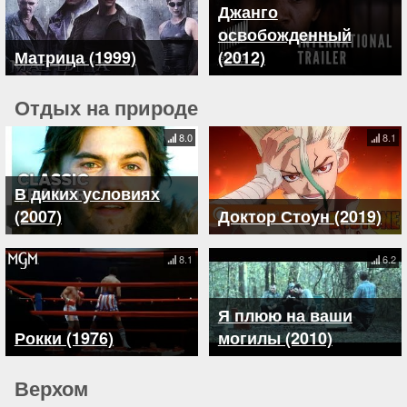
Джанго
освобожденный
Матрица (1999)
(2012)
Отдых на природе
8.0
8.1
В диких условиях
(2007)
Доктор Стоун (2019)
8.1
6.2
Я плюю на ваши
Рокки (1976)
могилы (2010)
Верхом