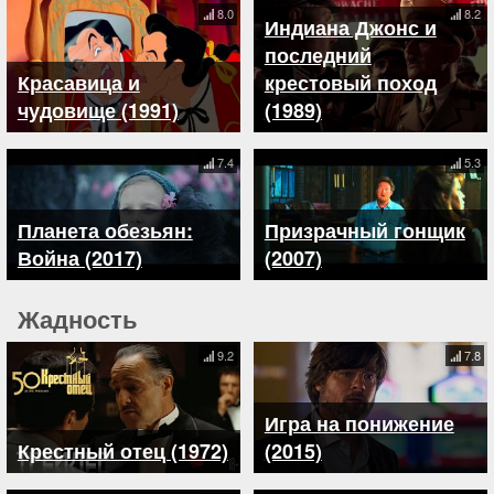
8.0
8.2
Индиана Джонс и
последний
Красавица и
крестовый поход
чудовище (1991)
(1989)
7.4
5.3
Планета обезьян:
Призрачный гонщик
Война (2017)
(2007)
Жадность
9.2
7.8
Игра на понижение
Крестный отец (1972)
(2015)