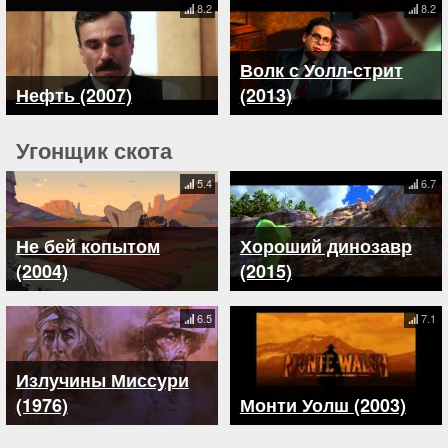
8.2
8.2
Волк с Уолл-стрит
Нефть (2007)
(2013)
Угонщик скота
5.4
6.7
Не бей копытом
Хороший динозавр
(2004)
(2015)
6.5
7.1
Излучины Миссури
(1976)
Монти Уолш (2003)