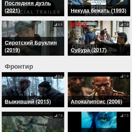
Последняя дуэль
(2021)
Некуда бежать (1993)
6.8
7.9
Сиротский Бруклин
(2019)
Субура (2017)
Фронтир
8.0
7.9
Выживший (2015)
Апокалипсис (2006)
7.9
7.5