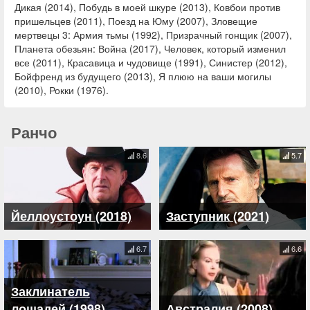
Дикая (2014), Побудь в моей шкуре (2013), Ковбои против
пришельцев (2011), Поезд на Юму (2007), Зловещие
мертвецы 3: Армия тьмы (1992), Призрачный гонщик (2007),
Планета обезьян: Война (2017), Человек, который изменил
все (2011), Красавица и чудовище (1991), Синистер (2012),
Бойфренд из будущего (2013), Я плюю на ваши могилы
(2010), Рокки (1976).
Ранчо
8.6
5.7
Йеллоустоун (2018)
Заступник (2021)
6.7
6.6
Заклинатель
лошадей (1998)
Австралия (2008)