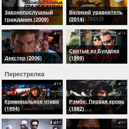
Законопослушный
Великий уравнитель
гражданин (2009)
(2014)
8.6
7.6
Святые из Бундока
Декстер (2006)
(1999)
Перестрелка
8.8
7.7
Криминальное чтиво
Рэмбо: Первая кровь
(1994)
(1982)
8.7
8.5