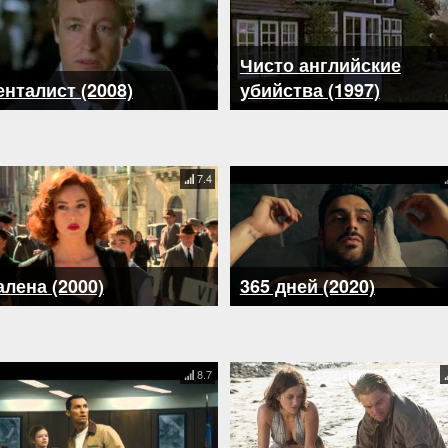
Чисто английские
нталист (2008)
убийства (1997)
7.4
лена (2000)
365 дней (2020)
8.7