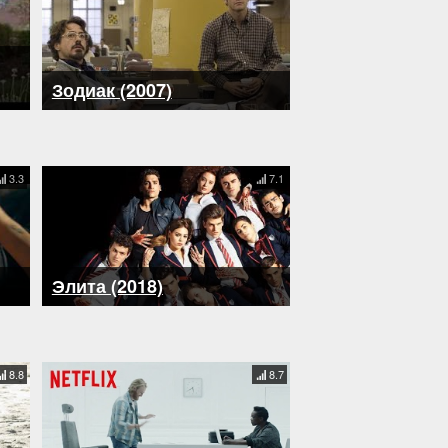
Зодиак (2007)
3.3
7.1
Элита (2018)
8.8
8.7