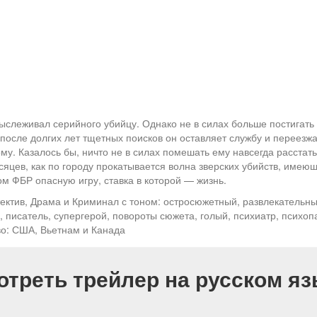
ыслеживал серийного убийцу. Однако не в силах больше постигать
осле долгих лет тщетных поисков он оставляет службу и переезжа
ому. Казалось бы, ничто не в силах помешать ему навсегда расста
сяцев, как по городу прокатывается волна зверских убийств, имеющ
м ФБР опасную игру, ставка в которой — жизнь.
ектив, Драма и Криминал с тоном: остросюжетный, развлекательны
 писатель, супергерой, повороты сюжета, голый, психиатр, психопат
во: США, Вьетнам и Канада
отреть трейлер на русском яз