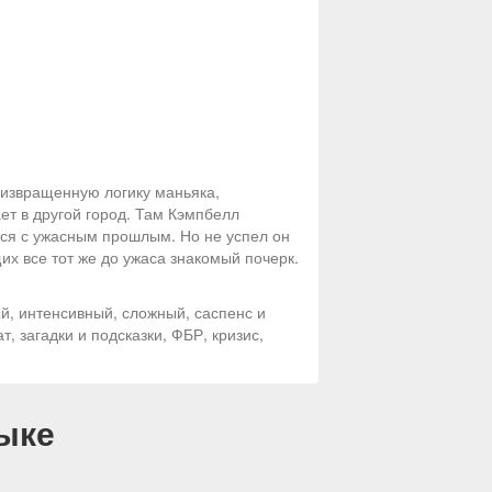
 извращенную логику маньяка,
ет в другой город. Там Кэмпбелл
ться с ужасным прошлым. Но не успел он
их все тот же до ужаса знакомый почерк.
й, интенсивный, сложный, саспенс и
, загадки и подсказки, ФБР, кризис,
ыке