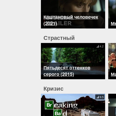
Каштановый человечек
(2021)
Ме
Страстный
4.2
Пятьдесят оттенков
серого (2015)
Ма
Кризис
9.5