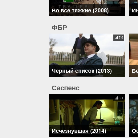
Во все тяжкие (2008)
Ин
ФБР
7.9
Черный список (2013)
Бе
Саспенс
8.1
Исчезнувшая (2014)
Ос