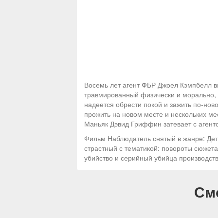
Восемь лет агент ФБР Джоел Кэмпбелл в
травмированный физически и морально, п
надеется обрести покой и зажить по-нов
прожить на новом месте и нескольких ме
Маньяк Дэвид Гриффин затевает с агенто
Фильм Наблюдатель снятый в жанре: Дет
страстный с тематикой: повороты сюжета,
убийство и серийный убийца производст
См