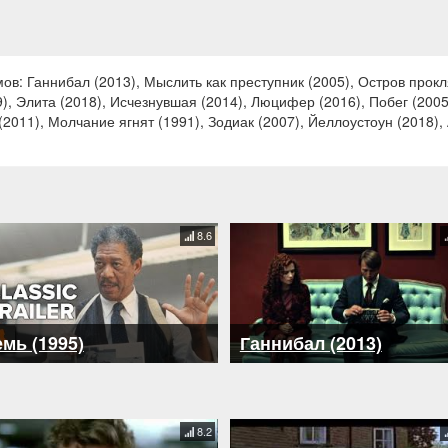
в: Ганнибал (2013), Мыслить как преступник (2005), Остров прокл
9), Элита (2018), Исчезнувшая (2014), Люцифер (2016), Побег (2005
(2011), Молчание ягнят (1991), Зодиак (2007), Йеллоустоун (2018),
8.6
мь (1995)
Ганнибал (2013)
8.2