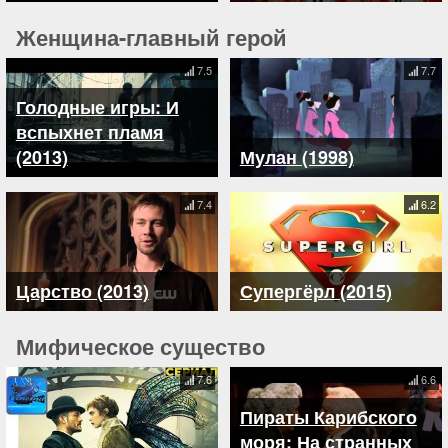
Женщина-главный герой
7.5
7.7
Голодные игры: И
вспыхнет пламя
(2013)
Мулан (1998)
7.4
6.2
Царство (2013)
Супергёрл (2015)
Мифическое существо
7.6
6.6
Пираты Карибского
моря: На странных