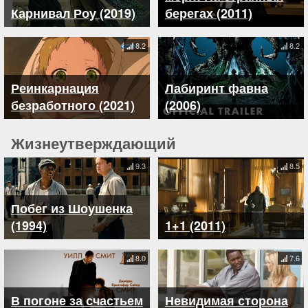
Карнивал Роу (2019)
берегах (2011)
8.2
8.2
Реинкарнация
Лабиринт фавна
безработного (2021)
(2006)
Жизнеутверждающий
9.3
8.5
Побег из Шоушенка
(1994)
1+1 (2011)
8.0
7.6
В погоне за счастьем
Невидимая сторона