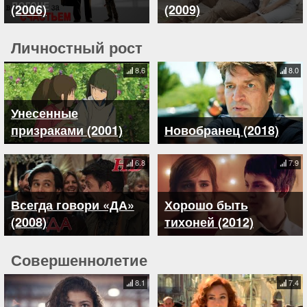
(2006)
(2009)
Личностный рост
8.6
8.0
Унесенные
призраками (2001)
Новобранец (2018)
6.8
7.9
Всегда говори «ДА»
Хорошо быть
(2008)
тихоней (2012)
Совершеннолетие
8.1
7.4