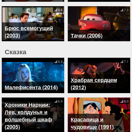
6.8
7.3
Брюс всемогущий
(2003)
Тачки (2006)
Сказка
6.9
7.1
Храбрая сердцем
Малефисента (2014)
(2012)
6.9
8.0
Хроники Нарнии:
Лев, колдунья и
волшебный шкаф
Красавица и
(2005)
чудовище (1991)