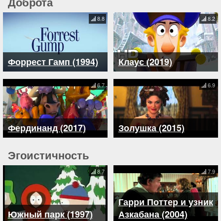
Доброта
8.8
8.2
Форрест Гамп (1994)
Клаус (2019)
6.7
6.9
Фердинанд (2017)
Золушка (2015)
Эгоистичность
8.7
7.9
Гарри Поттер и узник
Южный парк (1997)
Азкабана (2004)