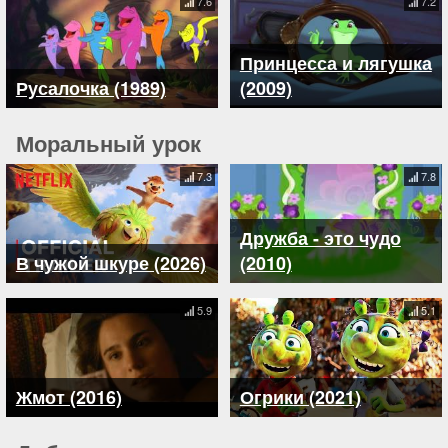
7.6
7.2
Принцесса и лягушка
Русалочка (1989)
(2009)
Моральный урок
7.3
7.8
Дружба - это чудо
В чужой шкуре (2026)
(2010)
5.9
5.1
Жмот (2016)
Огрики (2021)