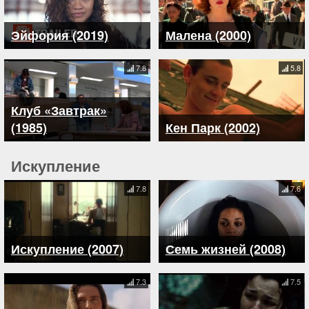
Эйфория (2019)
Малена (2000)
7.8
5.8
Клуб «Завтрак»
(1985)
Кен Парк (2002)
Искупление
7.8
7.6
Искупление (2007)
Семь жизней (2008)
7.3
7.5