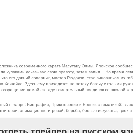
ложника современного каратэ Масутацу Оямы. Японское сообщество
ла кулаками доказывал свою правоту, затем запил… Но время лечи
 что его давний соперник, мастер Рюдодзи, стал виновником их гиб
на Хоккайдо. Здесь ему приходится на потеху богачу с голыми рук
 возвращении домой его ждет смертельный поединок со школой кар
тый в жанре: Биография, Приключение и Боевик с тематикой: выяс
антигерои, анимационно-игровой, борьба, боевые искусства, трюк и
отреть трейлер на русском яз