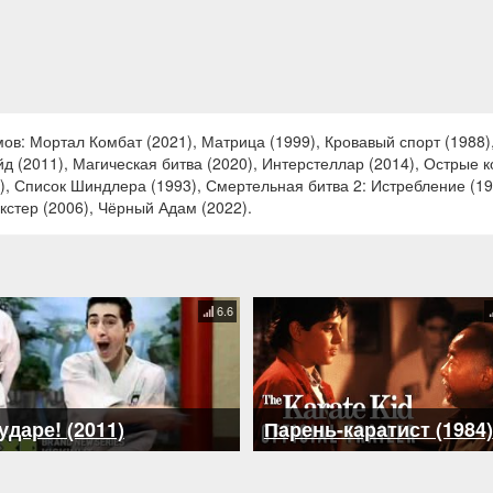
в: Мортал Комбат (2021), Матрица (1999), Кровавый спорт (1988),
ейд (2011), Магическая битва (2020), Интерстеллар (2014), Острые к
), Список Шиндлера (1993), Смертельная битва 2: Истребление (19
екстер (2006), Чёрный Адам (2022).
6.6
ударе! (2011)
Парень-каратист (1984)