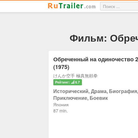
Фильм: Обреч
Обреченный на одиночество 
(1975)
けんか空手 極真無頼拳
Рейтинг:
6.7
Исторический, Драма, Биография
Приключение, Боевик
Япония
87 min.