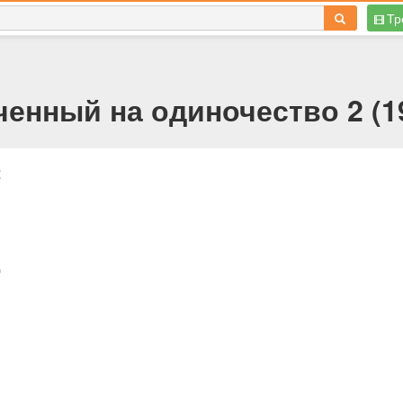
Тр
енный на одиночество 2 (19
2
,