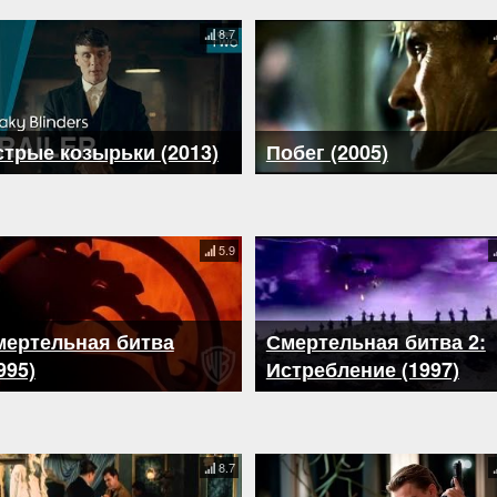
8.7
трые козырьки (2013)
Побег (2005)
5.9
мертельная битва
Смертельная битва 2:
995)
Истребление (1997)
8.7