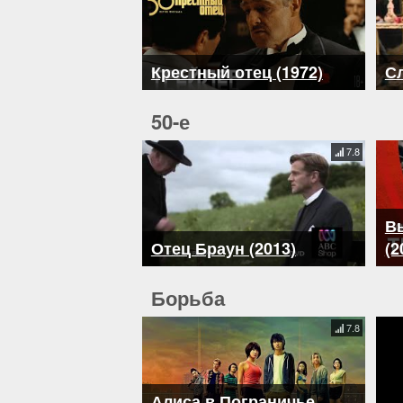
Крестный отец (1972)
Сл
50-е
7.8
В
Отец Браун (2013)
(2
Борьба
7.8
Алиса в Пограничье