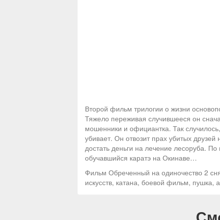
Второй фильм трилогии о жизни основопо
Тяжело переживая случившееся он снача
мошенники и официантка. Так случилось,
убивает. Он отвозит прах убитых друзей 
достать деньги на лечение лесоруба. По
обучавшийся каратэ на Окинаве…
Фильм Обреченный на одиночество 2 сня
искусств, катана, боевой фильм, пушка, 
См