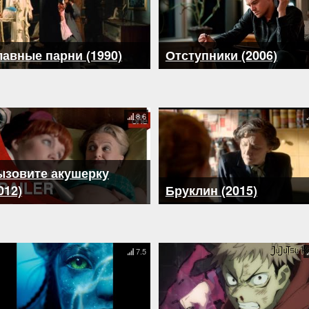
авные парни (1990)
Отступники (2006)
8.6
ызовите акушерку
012)
Бруклин (2015)
7.5