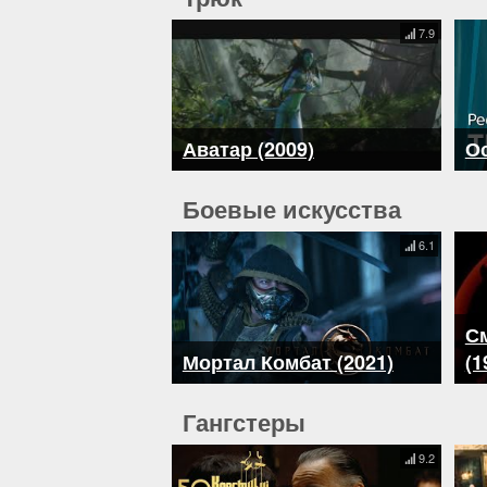
7.9
Аватар (2009)
Ос
Боевые искусства
6.1
С
Мортал Комбат (2021)
(1
Гангстеры
9.2