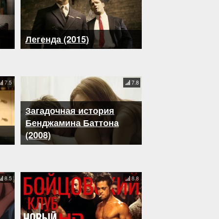
Легенда (2015)
7.5
7.8
Загадочная история
Бенджамина Баттона
(2008)
8.5
8.8