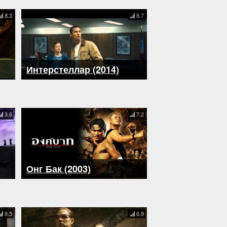
8.3
8.7
Интерстеллар (2014)
3.6
7.2
Онг Бак (2003)
8.5
6.9