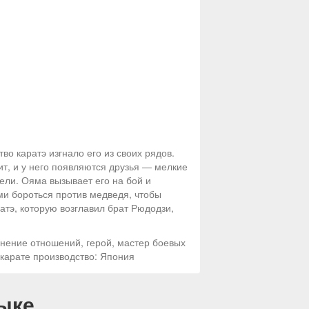
 каратэ изгнало его из своих рядов.
т, и у него появляются друзья — мелкие
ели. Ояма вызывает его на бой и
ами бороться против медведя, чтобы
атэ, которую возглавил брат Рюдодзи,
нение отношений, герой, мастер боевых
 карате производство: Япония
ыке