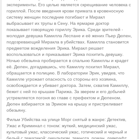
эксперименты. Его целью является скрещивание человека с
гориллой. После введения крови примата в кровеносную
систему женщин последние погибают и Миракл
выбрасывает их трупы в Сену. На ярмарке доктор
показывает говорящую гориллу Эрика. Среди зрителей -
молодая девушка Камилла Леспане и её жених Пьер Дюпен,
подозревающий Миракла в убийствах. Камилла становится
предметом вожделения Эрика. Миракл решает
воспользоваться и приказывает Эрика похитить девушку.
Ночью обезьяна пробирается в спальню Камиллы и крадет
её. Дюпен, догадавшись, что Камиллу похитил Миракл,
обращается в полицию. В лаборатории Эрик, увидев, что
Камилле угрожает опасность со стороны его хозяина,
освобождается и убивает доктора. Затем, схватив Камиллу,
бежит с ней по крышам Парижа. За зверем и его добычей
устремляется погоня во главе с префектом и Дюпеном.
Дюпен взбирается за Эриком на крышу и пристреливает
обезьяну.
Фильм Убийства на улице Морг снятый в жанре: Детектив,
Ужас и Криминал с тоном: жуткий, медицинский ужас,
культовый ужас, классический ужас, готический и черный и
белый с тематикой: оккультизм, темнота, роман, лавкрафт,