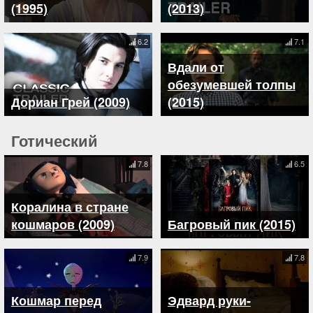
(1995)
(2013)
6.2
7.1
Вдали от
обезумевшей толпы
Дориан Грей (2009)
(2015)
Готический
7.8
6.5
Коралина в стране
кошмаров (2009)
Багровый пик (2015)
7.9
7.8
Кошмар перед
Эдвард руки-