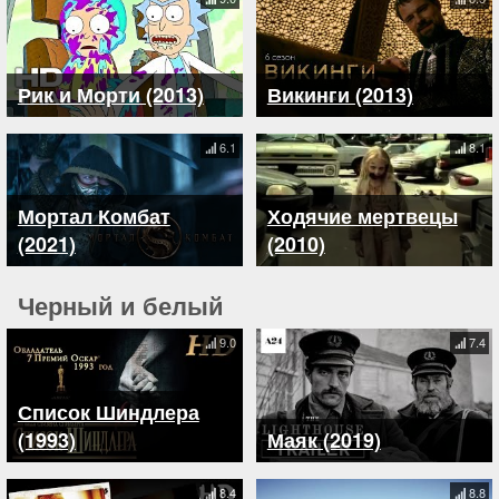
Рик и Морти (2013)
Викинги (2013)
6.1
8.1
Мортал Комбат
Ходячие мертвецы
(2021)
(2010)
Черный и белый
9.0
7.4
Список Шиндлера
(1993)
Маяк (2019)
8.4
8.8