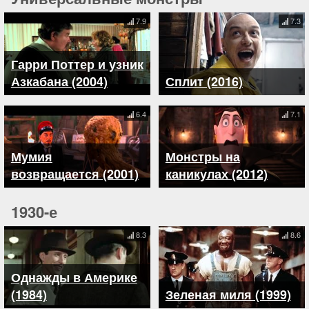
7.9
7.3
Гарри Поттер и узник
Азкабана (2004)
Сплит (2016)
6.4
7.1
Мумия
Монстры на
возвращается (2001)
каникулах (2012)
1930-е
8.3
8.6
Однажды в Америке
(1984)
Зеленая миля (1999)