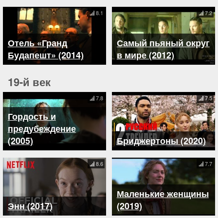
8.1
7.2
Отель «Гранд
Самый пьяный округ
Будапешт» (2014)
в мире (2012)
19-й век
7.8
7.5
Гордость и
предубеждение
(2005)
Бриджертоны (2020)
8.6
7.7
Маленькие женщины
Энн (2017)
(2019)