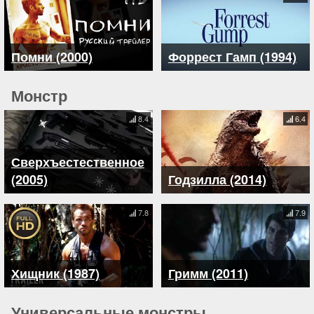
Помни (2000)
Форрест Гамп (1994)
Монстр
8.4
6.4
Сверхъестественное
(2005)
Годзилла (2014)
7.8
7.9
Хищник (1987)
Гримм (2011)
Универсальные монстры