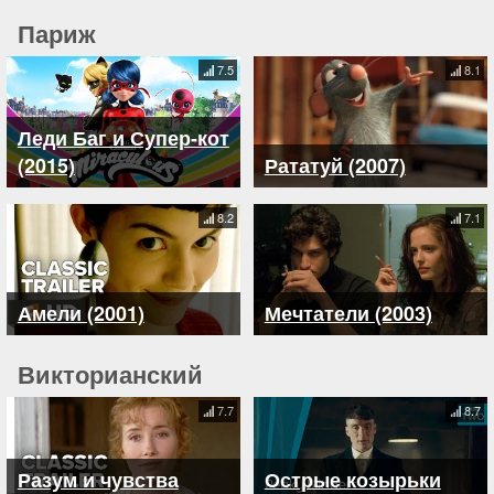
Париж
7.5
8.1
Леди Баг и Супер-кот
(2015)
Рататуй (2007)
8.2
7.1
Амели (2001)
Мечтатели (2003)
Викторианский
7.7
8.7
Разум и чувства
Острые козырьки