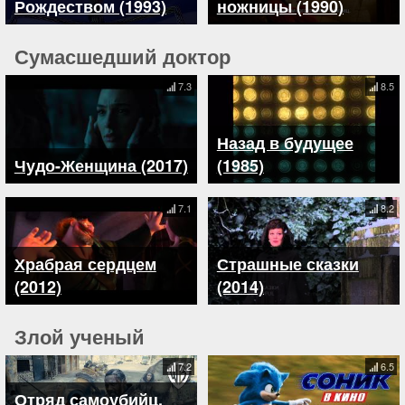
Рождеством (1993)
ножницы (1990)
Сумасшедший доктор
7.3
8.5
Назад в будущее
Чудо-Женщина (2017)
(1985)
7.1
8.2
Храбрая сердцем
Страшные сказки
(2012)
(2014)
Злой ученый
7.2
6.5
Отряд самоубийц.