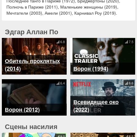
Последнее танго в Париже (1972), Бриджертоны (2020),
Полночь в Париже (2011), Маленькие женщины (2019),
Мечтатели (2003), Амели (2001), Карнивал Роу (2019).
Эдгар Аллан По
6.8
7.5
Обитель проклятых
(2014)
Ворон (1994)
6.4
6.6
Всевидящее око
Ворон (2012)
(2022)
Сцены насилия
9.0
8.5