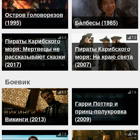
Остров головорезов
(1995)
Балбесы (1985)
6.5
7.2
Пираты Карибского
моря: Мертвецы не
Пираты Карибского
рассказывают сказки
моря: На краю света
(2017)
(2007)
Боевик
8.5
7.6
Гарри Поттер и
принц-полукровка
Викинги (2013)
(2009)
7.5
7.4