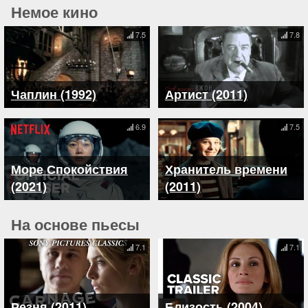
Немое кино
7.5
7.8
Чаплин (1992)
Артист (2011)
6.9
7.5
Море Спокойствия
Хранитель времени
(2021)
(2011)
На основе пьесы
7.1
7.1
Резня (2011)
Близость (2004)