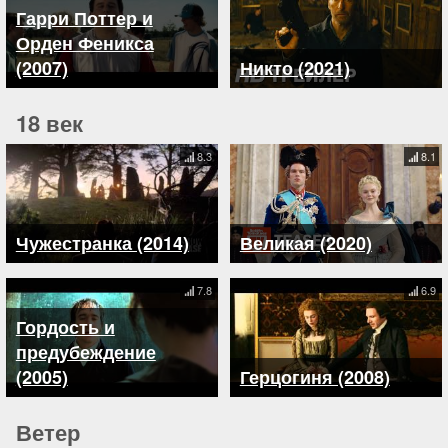
Гарри Поттер и
Орден Феникса
(2007)
Никто (2021)
18 век
8.3
8.1
Чужестранка (2014)
Великая (2020)
7.8
6.9
Гордость и
предубеждение
(2005)
Герцогиня (2008)
Ветер