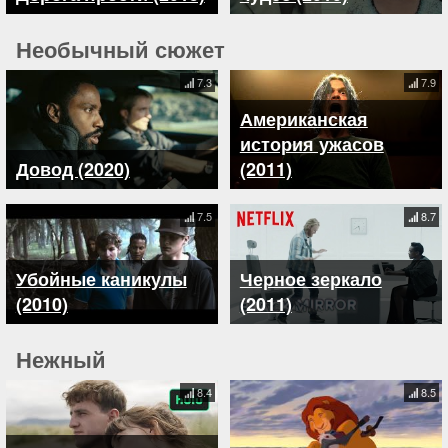
Необычный сюжет
7.3
7.9
Американская
история ужасов
Довод (2020)
(2011)
7.5
8.7
Убойные каникулы
Черное зеркало
(2010)
(2011)
Нежный
8.4
8.5