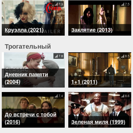
7.3
7.5
Круэлла (2021)
Заклятие (2013)
Трогательный
7.8
8.5
Дневник памяти
(2004)
1+1 (2011)
7.4
8.6
До встречи с тобой
(2016)
Зеленая миля (1999)