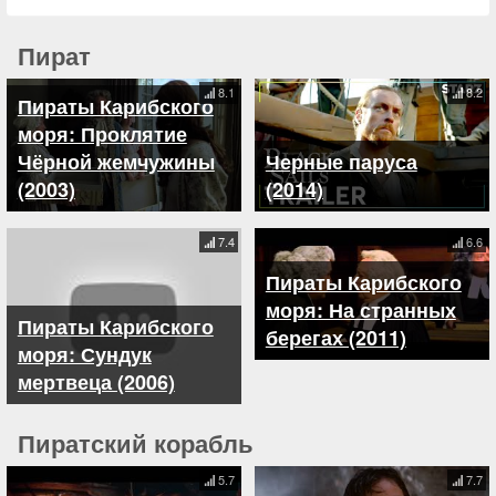
Пират
8.1
8.2
Пираты Карибского
моря: Проклятие
Чёрной жемчужины
Черные паруса
(2003)
(2014)
7.4
6.6
Пираты Карибского
моря: На странных
Пираты Карибского
берегах (2011)
моря: Сундук
мертвеца (2006)
Пиратский корабль
5.7
7.7