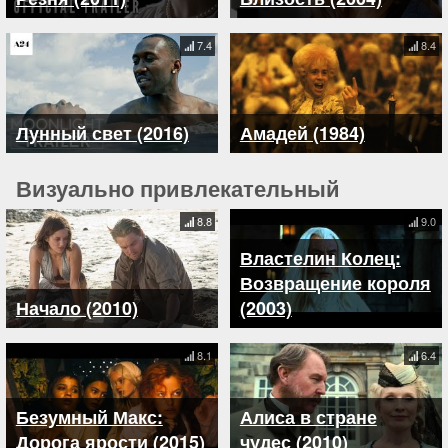
7.4
8.4
Лунный свет (2016)
Амадей (1984)
Визуально привлекательный
8.8
9.0
Властелин Колец:
Возвращение короля
Начало (2010)
(2003)
8.1
6.4
Безумный Макс:
Алиса в стране
Дорога ярости (2015)
чудес (2010)