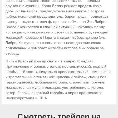
разбойников захватывают испанский галлеон, полный
оружия и амуниции. Когда Валло решает продать свою
добычу Эль Либре, предводителю мятежников с острова
Кобра, испанский представитель, барон Груда, предлагает
пирату пятьдесят тысяч флоринов в обмен на Эль Либре.
Валло оказывается в сложной ситуации, находясь между
испанцами, мятежниками и своей собственной бунтующей
командой. Кровавого Пирата спасает любовь дочери Эль
Либре, Консуэло, он вновь завоевывает доверие своих
подопечных и помогает жителям острова в их борьбе за
свободу.
Фильм Красный корсар снятый в жанре: Комедия,
Приключение и Боевик с тоном: ностальгический, нежный,
необычный сюжет, визуально привлекательный, немое кино
и трогательный с тематикой: красивый пейзаж, сцены боя,
герой-одиночка, любовная история, стереотипы, оружие,
компьютерная мультипликация, употребление алкоголя,
ветер, боевик, пиратский корабль и пират производство:
Великобритания и США
Смотреть трейлер на