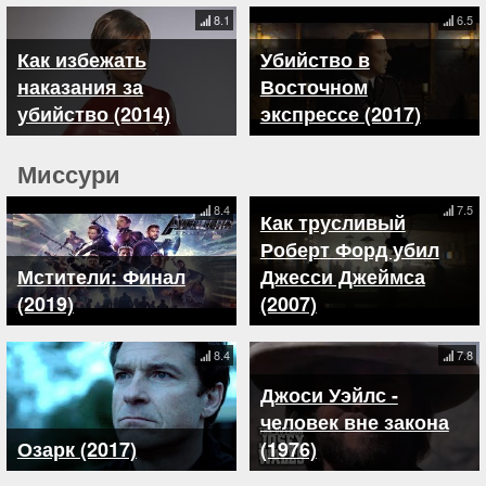
8.1
6.5
Как избежать
Убийство в
наказания за
Восточном
убийство (2014)
экспрессе (2017)
Миссури
8.4
7.5
Как трусливый
Роберт Форд убил
Мстители: Финал
Джесси Джеймса
(2019)
(2007)
8.4
7.8
Джоси Уэйлс -
человек вне закона
Озарк (2017)
(1976)