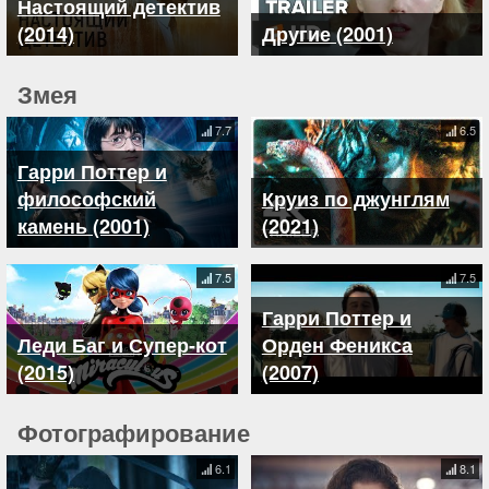
Настоящий детектив
(2014)
Другие (2001)
Змея
7.7
6.5
Гарри Поттер и
философский
Круиз по джунглям
камень (2001)
(2021)
7.5
7.5
Гарри Поттер и
Леди Баг и Супер-кот
Орден Феникса
(2015)
(2007)
Фотографирование
6.1
8.1