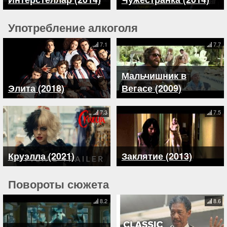
Употребление алкоголя
7.1
7.7
Мальчишник в
Элита (2018)
Вегасе (2009)
7.3
7.5
Круэлла (2021)
Заклятие (2013)
Повороты сюжета
8.2
8.6