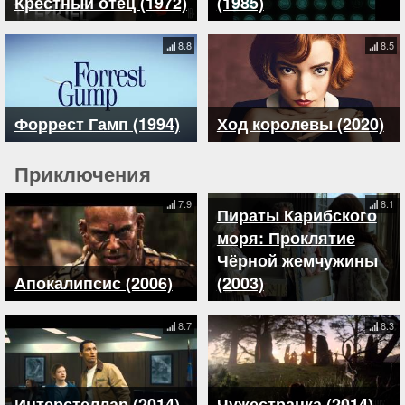
Крестный отец (1972)
(1985)
8.8
8.5
Форрест Гамп (1994)
Ход королевы (2020)
Приключения
7.9
8.1
Пираты Карибского
моря: Проклятие
Чёрной жемчужины
Апокалипсис (2006)
(2003)
8.7
8.3
Интерстеллар (2014)
Чужестранка (2014)