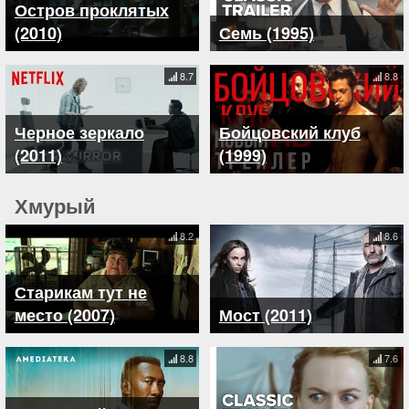
Остров проклятых
(2010)
Семь (1995)
8.7
8.8
Черное зеркало
Бойцовский клуб
(2011)
(1999)
Хмурый
8.2
8.6
Старикам тут не
место (2007)
Мост (2011)
8.8
7.6