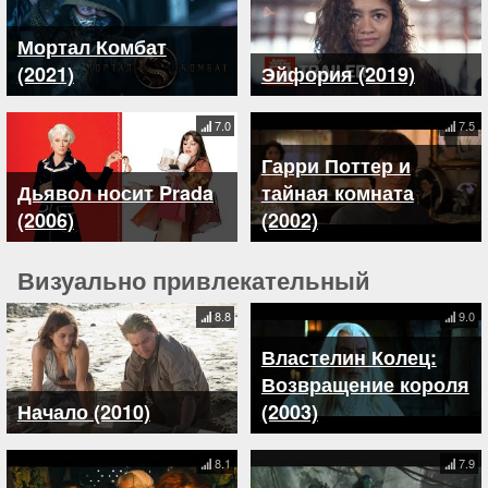
Мортал Комбат
(2021)
Эйфория (2019)
7.0
7.5
Гарри Поттер и
Дьявол носит Prada
тайная комната
(2006)
(2002)
Визуально привлекательный
8.8
9.0
Властелин Колец:
Возвращение короля
Начало (2010)
(2003)
8.1
7.9