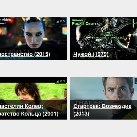
8.5
остранство (2015)
Чужой (1979)
8.9
астелин Колец:
Стартрек: Возмездие
атство Кольца (2001)
(2013)