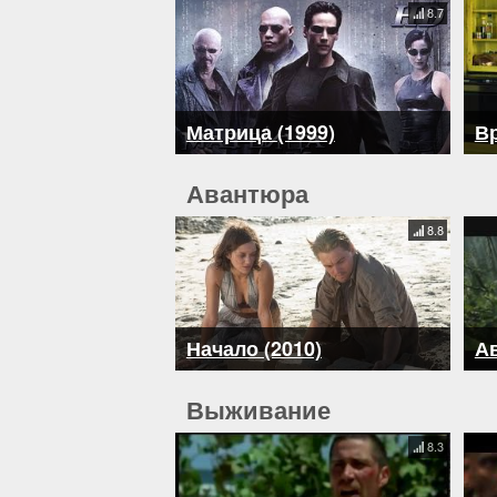
8.7
Матрица (1999)
Вр
Авантюра
8.8
Начало (2010)
Ав
Выживание
8.3