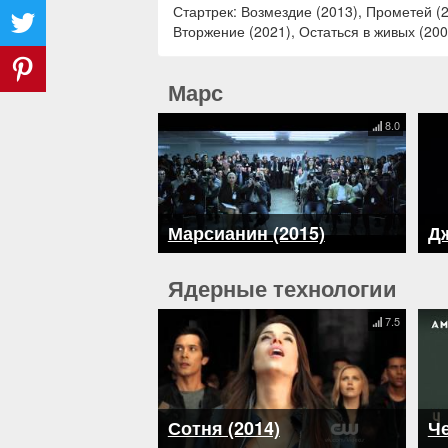
Стартрек: Возмездие (2013), Прометей (2
Вторжение (2021), Остаться в живых (200
Марс
8.0
Марсианин (2015)
Дж
Ядерные технологии
7.5
Сотня (2014)
Че