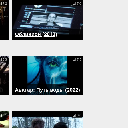
7.2
7.0
Обливион (2013)
8.3
7.5
Аватар: Путь воды (2022)
8.1
8.0