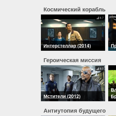
Космический корабль
8.7
Интерстеллар (2014)
Пр
Героическая миссия
8.0
Вл
Мстители (2012)
Бр
Антиутопия будущего