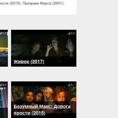
ости (2015), Призраки Марса (2001),
5.7
6.6
Живое (2017)
8.6
8.1
Безумный Макс: Дорога
ярости (2015)