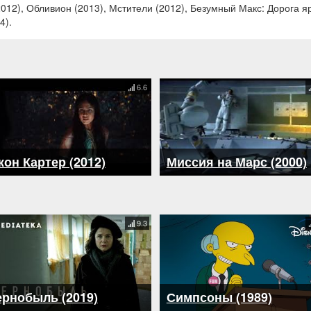
012), Обливион (2013), Мстители (2012), Безумный Макс: Дорога яр
4).
6.6
он Картер (2012)
Миссия на Марс (2000)
9.3
рнобыль (2019)
Симпсоны (1989)