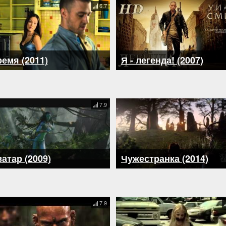
6.7
емя (2011)
Я - легенда! (2007)
7.9
атар (2009)
Чужестранка (2014)
7.9