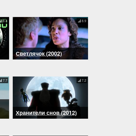
8.4
8.9
Светлячок (2002)
7.7
7.2
Хранители снов (2012)