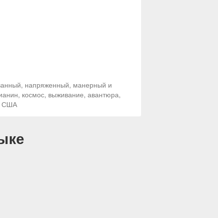
ованный, напряженный, манерный и
ианин, космос, выживание, авантюра,
: США
ыке