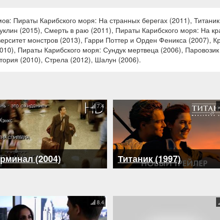
в: Пираты Карибского моря: На странных берегах (2011), Титаник
клин (2015), Смерть в раю (2011), Пираты Карибского моря: На кра
верситет монстров (2013), Гарри Поттер и Орден Феникса (2007), К
010), Пираты Карибского моря: Сундук мертвеца (2006), Паровозик
тория (2010), Стрела (2012), Шалун (2006).
7.4
рминал (2004)
Титаник (1997)
8.4