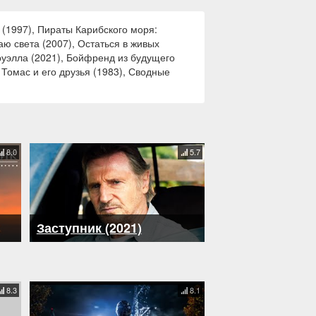
 (1997), Пираты Карибского моря:
ю света (2007), Остаться в живых
руэлла (2021), Бойфренд из будущего
 Томас и его друзья (1983), Сводные
8.0
5.7
Заступник (2021)
8.3
8.1