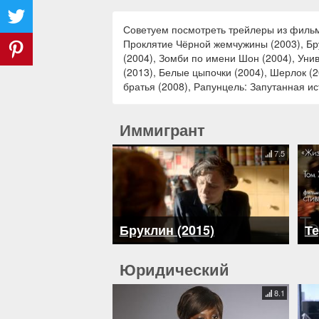
Советуем посмотреть трейлеры из фильмо
Проклятие Чёрной жемчужины (2003), Бру
(2004), Зомби по имени Шон (2004), Уни
(2013), Белые цыпочки (2004), Шерлок (2
братья (2008), Рапунцель: Запутанная ис
Иммигрант
7.5
Бруклин (2015)
Те
Юридический
8.1