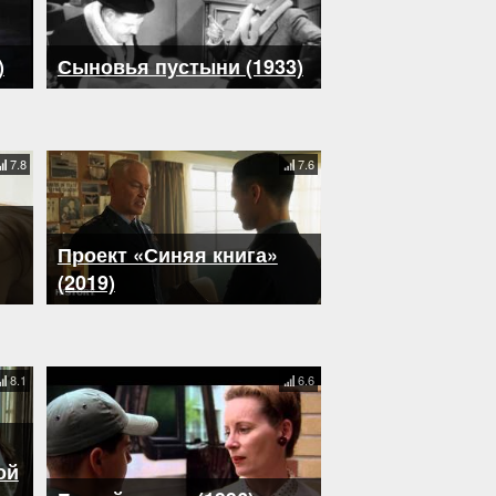
)
Сыновья пустыни (1933)
7.8
7.6
Проект «Синяя книга»
(2019)
8.1
6.6
ой