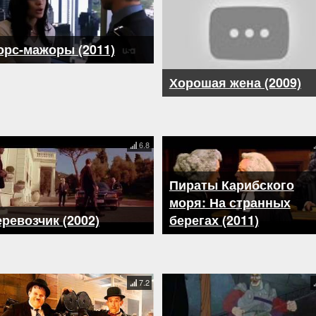
орс-мажоры (2011)
Хорошая жена (2009)
6.8
Пираты Карибского
моря: На странных
ревозчик (2002)
берегах (2011)
7.2