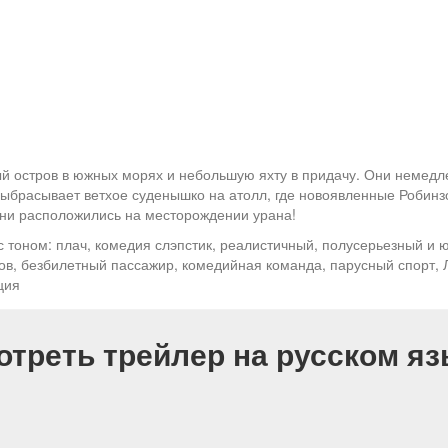
ый остров в южных морях и небольшую яхту в придачу. Они немедл
ыбрасывает ветхое суденышко на атолл, где новоявленные Робинз
 они расположились на месторождении урана!
 тоном: плач, комедия слэпстик, реалистичный, полусерьезный и ю
ров, безбилетный пассажир, комедийная команда, парусный спорт, 
ция
отреть трейлер на русском яз