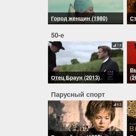
Город женщин (1980)
Ст
50-е
7.8
В
Отец Браун (2013)
(2
Парусный спорт
6.3