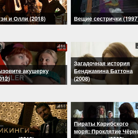
эн и Олли (2018)
Вещие сестрички (1997
8.6
Загадочная история
ызовите акушерку
Бенджамина Баттона
012)
(2008)
8.5
Пираты Карибского
моря: Проклятие Чёрн