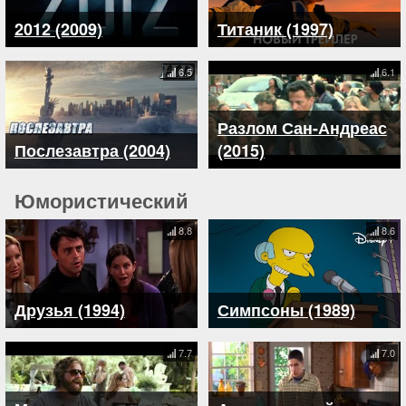
2012 (2009)
Титаник (1997)
6.5
6.1
Разлом Сан-Андреас
Послезавтра (2004)
(2015)
Юмористический
8.8
8.6
Друзья (1994)
Симпсоны (1989)
7.7
7.0