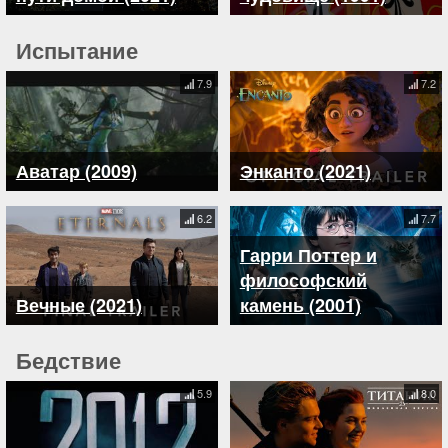
Испытание
7.9
7.2
Аватар (2009)
Энканто (2021)
6.2
7.7
Гарри Поттер и
философский
Вечные (2021)
камень (2001)
Бедствие
5.9
8.0