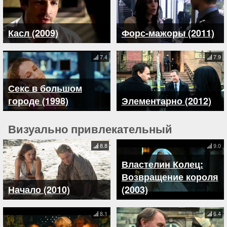
Касл (2009)
Форс-мажоры (2011)
7.4
7.9
Секс в большом
городе (1998)
Элементарно (2012)
Визуально привлекательный
8.8
9.0
Властелин Колец:
Возвращение короля
Начало (2010)
(2003)
8.1
6.4