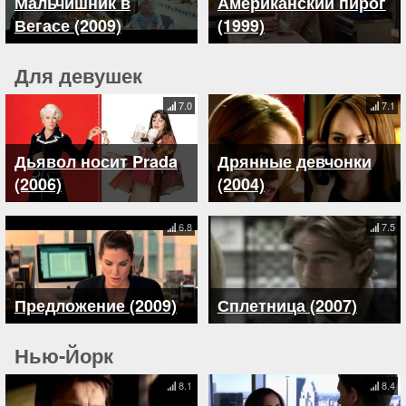
Мальчишник в
Американский пирог
Вегасе (2009)
(1999)
Для девушек
7.0
7.1
Дьявол носит Prada
Дрянные девчонки
(2006)
(2004)
6.8
7.5
Предложение (2009)
Сплетница (2007)
Нью-Йорк
8.1
8.4