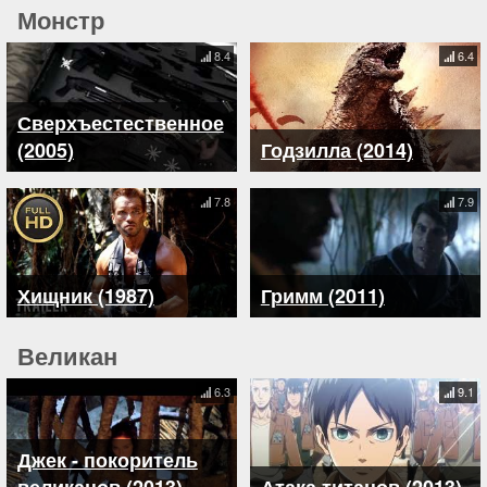
Монстр
8.4
6.4
Сверхъестественное
(2005)
Годзилла (2014)
7.8
7.9
Хищник (1987)
Гримм (2011)
Великан
6.3
9.1
Джек - покоритель
великанов (2013)
Атака титанов (2013)