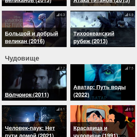
6.3
6.9
Большой и добрый
Тихоокеанский
великан (2016)
рубеж (2013)
Чудовище
7.7
7.5
Аватар: Путь воды
Волчонок (2011)
(2022)
8.1
8.0
Человек-паук: Нет
Красавица и
пути домой (2021)
чудовище (1991)