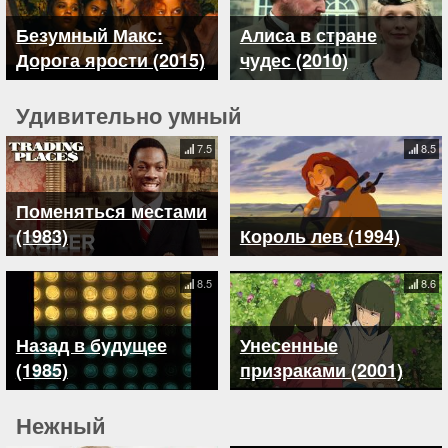
Безумный Макс:
Алиса в стране
Дорога ярости (2015)
чудес (2010)
Удивительно умный
7.5
8.5
Поменяться местами
(1983)
Король лев (1994)
8.5
8.6
Назад в будущее
Унесенные
(1985)
призраками (2001)
Нежный