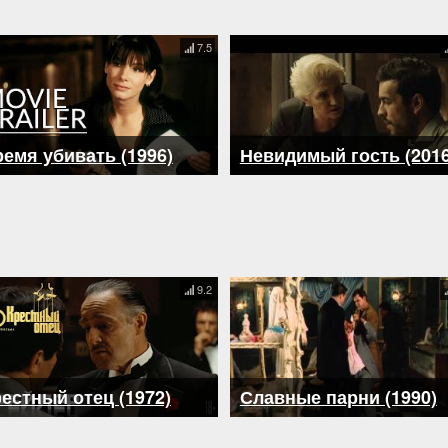
7.5
емя убивать (1996)
Невидимый гость (2016
9.2
естный отец (1972)
Славные парни (1990)