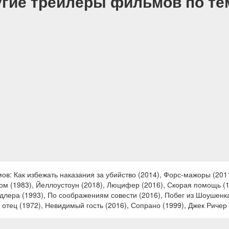
гие трейлеры фильмов по т
в: Как избежать наказания за убийство (2014), Форс-мажоры (201
ом (1983), Йеллоустоун (2018), Люцифер (2016), Скорая помощь (19
ндлера (1993), По соображениям совести (2016), Побег из Шоушенк
 отец (1972), Невидимый гость (2016), Сопрано (1999), Джек Ричер 