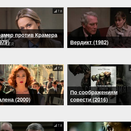
7.8
рамер против Крамера
979)
Вердикт (1982)
7.4
По соображениям
лена (2000)
совести (2016)
7.8