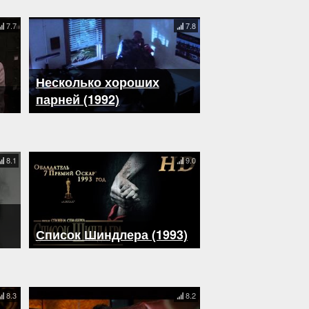
7.7
7.8
Несколько хороших
парней (1992)
8.1
9.0
Список Шиндлера (1993)
8.3
8.2