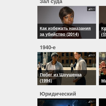
Зал суда
8.1
Как избежать наказания
К
за убийство (2014)
(1
1940-е
9.3
Побег из Шоушенка
(1994)
Ма
Юридический
8.1