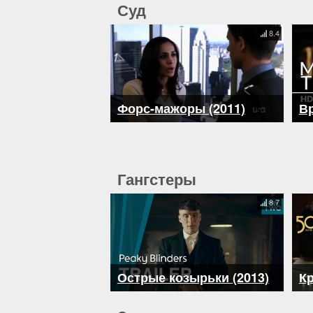
Суд
8.4
Форс-мажоры (2011)
Вр
Гангстеры
8.7
Острые козырьки (2013)
Кр