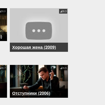
8.0
8.3
)
Хорошая жена (2009)
8.7
8.5
Отступники (2006)