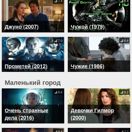
7.4
8.4
Джуно (2007)
Чужой (1979)
7.0
8.4
Прометей (2012)
Чужие (1986)
Маленький город
8.6
8.2
Очень странные
Девочки Гилмор
дела (2016)
(2000)
8.8
7.7