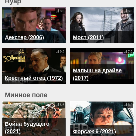
Нуар
8.6
8.6
Декстер (2006)
Мост (2011)
9.2
7.5
Малыш на драйве
Крестный отец (1972)
(2017)
Минное поле
6.6
5.2
Война будущего
(2021)
Форсаж 9 (2021)