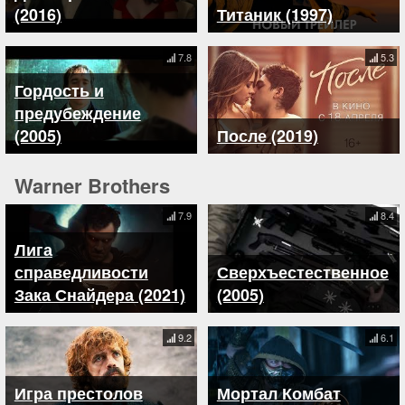
(2016)
Титаник (1997)
7.8
5.3
Гордость и
предубеждение
(2005)
После (2019)
Warner Brothers
7.9
8.4
Лига
справедливости
Сверхъестественное
Зака Снайдера (2021)
(2005)
9.2
6.1
Игра престолов
Мортал Комбат