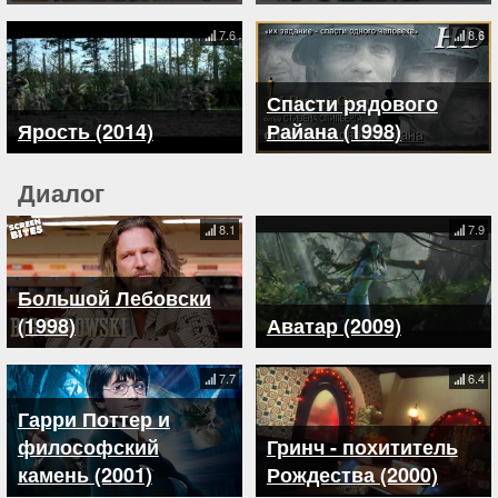
7.6
8.6
Спасти рядового
Ярость (2014)
Райана (1998)
Диалог
8.1
7.9
Большой Лебовски
(1998)
Аватар (2009)
7.7
6.4
Гарри Поттер и
философский
Гринч - похититель
камень (2001)
Рождества (2000)