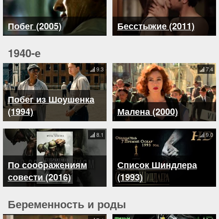
Побег (2005)
Бесстыжие (2011)
1940-е
9.3
7.4
Побег из Шоушенка
(1994)
Малена (2000)
8.1
9.0
По соображениям
Список Шиндлера
совести (2016)
(1993)
Беременность и роды