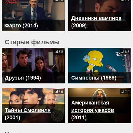
Дневники вампира
Фарго (2014)
(2009)
Старые фильмы
8.8
8.6
Друзья (1994)
Симпсоны (1989)
7.5
7.9
Американская
Тайны Смолвиля
история ужасов
(2001)
(2011)