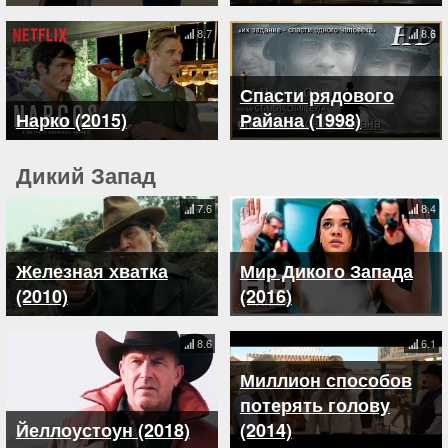
8.7
8.6
Спасти рядового
Нарко (2015)
Райана (1998)
Дикий Запад
7.6
8.4
Железная хватка
Мир Дикого Запада
(2010)
(2016)
8.6
6.1
Миллион способов
потерять голову
Йеллоустоун (2018)
(2014)