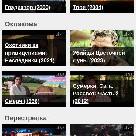
Гладиатор (2000)
Троя (2004)
Оклахома
7.0
7.5
Охотники за
привидениями:
Убийцы Цветочной
Наследники (2021)
Луны (2023)
6.6
5.6
Сумерки. Сага.
Рассвет: Часть 2
Смерч (1996)
(2012)
Перестрелка
8.8
7.7