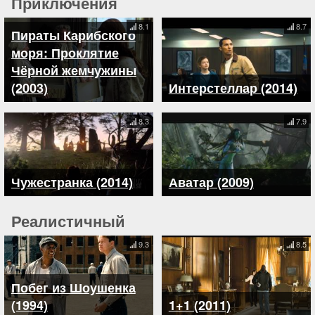
Приключения
8.1
8.7
Пираты Карибского
моря: Проклятие
Чёрной жемчужины
(2003)
Интерстеллар (2014)
8.3
7.9
Чужестранка (2014)
Аватар (2009)
Реалистичный
9.3
8.5
Побег из Шоушенка
(1994)
1+1 (2011)