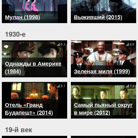
Мулан (1998)
Выживший (2015)
1930-е
8.3
8.6
Однажды в Америке
(1984)
Зеленая миля (1999)
8.1
7.2
Отель «Гранд
Самый пьяный округ
Будапешт» (2014)
в мире (2012)
19-й век