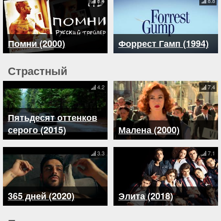
8.4
8.8
Помни (2000)
Форрест Гамп (1994)
Страстный
4.2
7.4
Пятьдесят оттенков
серого (2015)
Малена (2000)
3.3
7.1
365 дней (2020)
Элита (2018)