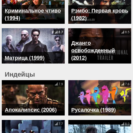
Криминальное чтиво
Рэмбо: Первая кровь
(1994)
(1982)
8.7
8.5
Джанго
освобожденный
Матрица (1999)
(2012)
Индейцы
7.9
7.6
Апокалипсис (2006)
Русалочка (1989)
7.7
8.0