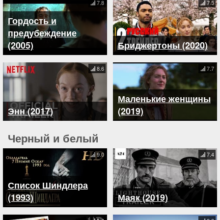
7.8
7.5
Гордость и
предубеждение
(2005)
Бриджертоны (2020)
8.6
7.7
Маленькие женщины
Энн (2017)
(2019)
Черный и белый
9.0
7.4
Список Шиндлера
(1993)
Маяк (2019)