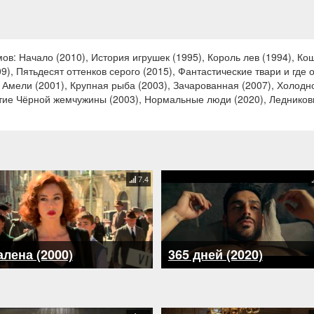
в: Начало (2010), История игрушек (1995), Король лев (1994), Ко
9), Пятьдесят оттенков серого (2015), Фантастические твари и где 
 Амели (2001), Крупная рыба (2003), Зачарованная (2007), Холодно
тие Чёрной жемчужины (2003), Нормальные люди (2020), Ледниковый
7.4
лена (2000)
365 дней (2020)