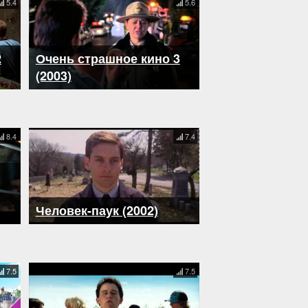
5.4
5.6
2
Очень страшное кино 3
(2003)
8.4
7.4
Человек-паук (2002)
7.5
7.5