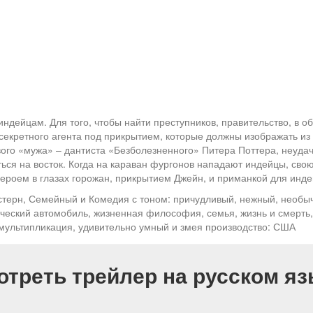
индейцам. Для того, чтобы найти преступников, правительство, в о
екретного агента под прикрытием, которые должны изображать из с
ого «мужа» – дантиста «Безболезненного» Питера Поттера, неудачн
ться на восток. Когда на караван фургонов нападают индейцы, св
героем в глазах горожан, прикрытием Джейн, и приманкой для инд
терн, Семейный и Комедия с тоном: причудливый, нежный, необы
ический автомобиль, жизненная философия, семья, жизнь и смерть
 мультипликация, удивительно умный и змея производство: США
отреть трейлер на русском яз