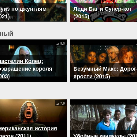
руиз по джунглям
Леди Баг и Супер-кот
021)
(2015)
ьный
9.0
астелин Колец:
озвращение короля
Безумный Макс: Дорог
003)
ярости (2015)
7.9
мериканская история
асов (2011)
Убойные каникулы (201