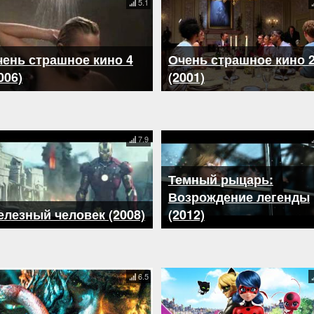
5.1
ень страшное кино 4
Очень страшное кино 
006)
(2001)
7.9
Темный рыцарь:
Возрождение легенды
лезный человек (2008)
(2012)
6.5