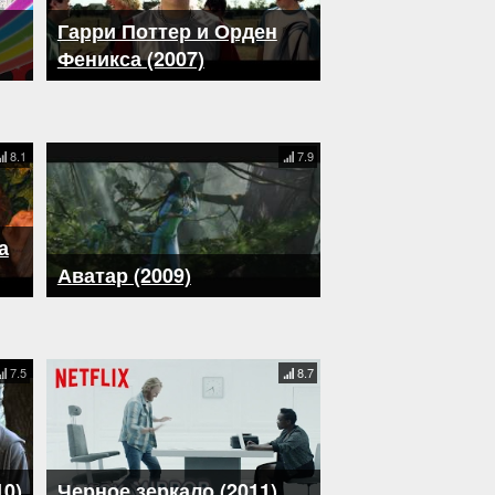
Гарри Поттер и Орден
Феникса (2007)
8.1
7.9
а
Аватар (2009)
7.5
8.7
0)
Черное зеркало (2011)