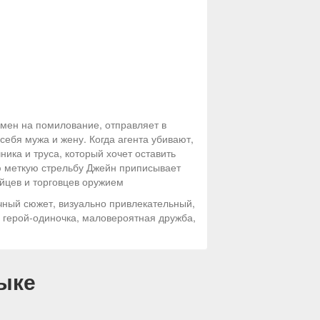
бмен на помилование, отправляет в
ебя мужа и жену. Когда агента убивают,
ика и труса, который хочет оставить
ою меткую стрельбу Джейн приписывает
ейцев и торговцев оружием
чный сюжет, визуально привлекательный,
, герой-одиночка, маловероятная дружба,
ыке