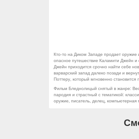
Кто-то на Диком Западе продает оружие 
опасное путешествие Каламити Джейн и с
Джейн приходится срочно найти себе нов
варварский запад далеко позади и верну
Поттеру, который мгновенно становится 
Фильм Бледнолицый снятый в жанре: Вес
пародия и страстный с тематикой: класс
оружие, писатель, делец, компьютерная
См