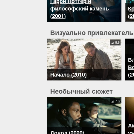
Гарри Поттер и
философский камень
К
(2001)
(2
Визуально привлекател
8.8
Вл
В
Начало (2010)
(2
Необычный сюжет
7.3
А
Довод (2020)
уж