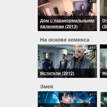
5.1
Дом с паранормальными
Оч
явлениями (2013)
(2
На основе комикса
8.0
Мстители (2012)
Же
Змея
7.7