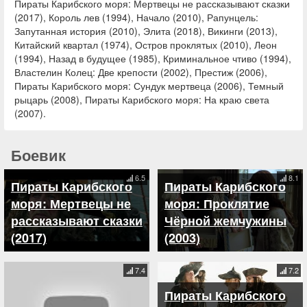
Пираты Карибского моря: Мертвецы не рассказывают сказки
(2017), Король лев (1994), Начало (2010), Рапунцель:
Запутанная история (2010), Элита (2018), Викинги (2013),
Китайский квартал (1974), Остров проклятых (2010), Леон
(1994), Назад в будущее (1985), Криминальное чтиво (1994),
Властелин Колец: Две крепости (2002), Престиж (2006),
Пираты Карибского моря: Сундук мертвеца (2006), Темный
рыцарь (2008), Пираты Карибского моря: На краю света
(2007).
Боевик
6.5
8.1
Пираты Карибского
Пираты Карибского
моря: Мертвецы не
моря: Проклятие
рассказывают сказки
Чёрной жемчужины
(2017)
(2003)
7.4
7.2
Пираты Карибского