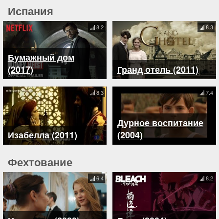
Испания
8.2
8.3
Бумажный дом
(2017)
Гранд отель (2011)
8.3
7.4
Дурное воспитание
Изабелла (2011)
(2004)
Фехтование
6.4
8.2