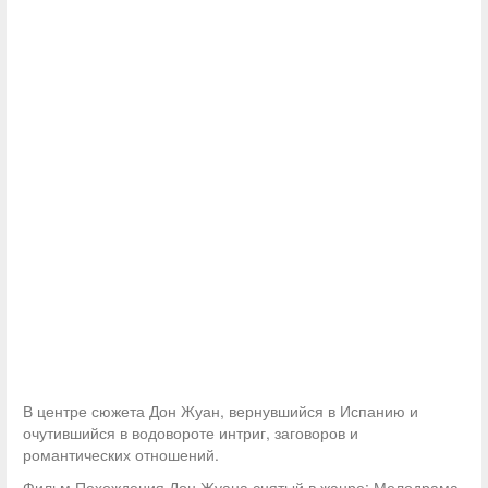
В центре сюжета Дон Жуан, вернувшийся в Испанию и
очутившийся в водовороте интриг, заговоров и
романтических отношений.
Фильм Похождения Дон Жуана снятый в жанре: Мелодрама,