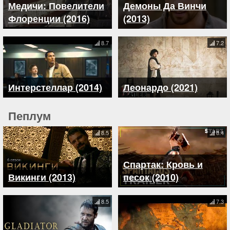
Медичи: Повелители
Демоны Да Винчи
Флоренции (2016)
(2013)
8.7
7.2
Интерстеллар (2014)
Леонардо (2021)
Пеплум
8.5
8.4
Спартак: Кровь и
Викинги (2013)
песок (2010)
8.5
7.3