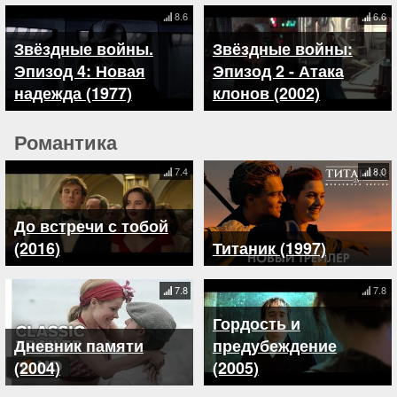
8.6
6.6
Звёздные войны.
Звёздные войны:
Эпизод 4: Новая
Эпизод 2 - Атака
надежда (1977)
клонов (2002)
Романтика
7.4
8.0
До встречи с тобой
(2016)
Титаник (1997)
7.8
7.8
Гордость и
Дневник памяти
предубеждение
(2004)
(2005)