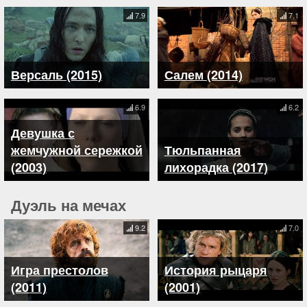
7.9
7.1
Версаль (2015)
Салем (2014)
6.9
6.2
Девушка с
жемчужной сережкой
Тюльпанная
(2003)
лихорадка (2017)
Дуэль на мечах
9.2
7.0
Игра престолов
История рыцаря
(2011)
(2001)