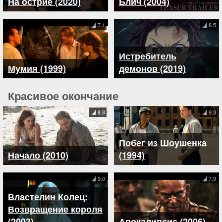
На острие (2020)
Блич (2004)
7.1
8.5
Истребитель
Мумия (1999)
демонов (2019)
Красивое окончание
8.8
9.3
Побег из Шоушенка
Начало (2010)
(1994)
9.0
7.9
Властелин Колец:
Возвращение короля
(2003)
Апокалипсис (2006)