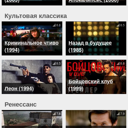
Культовая классика
8.8
8.5
Криминальное чтиво
Назад в будущее
(1994)
(1985)
8.5
8.8
Бойцовский клуб
Леон (1994)
(1999)
Ренессанс
7.8
7.9