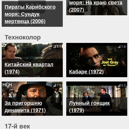
моря: На краю света
Пираты Карибского
(2007)
моря: Сундук
мертвеца (2006)
Техноколор
8.1
7.8
Китайский квартал
(1974)
Кабаре (1972)
7.5
6.3
За пригоршню
Лунный гонщик
динамита (1971)
(1979)
17-й век