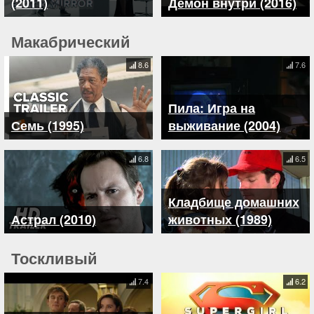
(2011)
Демон внутри (2016)
Макабрический
8.6
7.6
Пила: Игра на
Семь (1995)
выживание (2004)
6.8
6.5
Кладбище домашних
Астрал (2010)
животных (1989)
Тоскливый
7.4
6.2