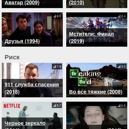
Аватар (2009)
(2010)
8.8
8.4
Мстители: Финал
Друзья (1994)
(2019)
Риск
7.9
9.5
911 служба спасения
(2018)
Во все тяжкие (2008)
8.7
6.8
Черное зеркало