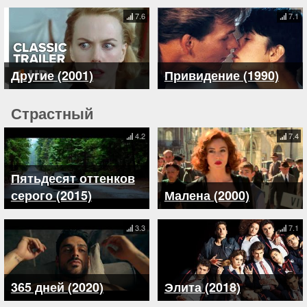
7.6
7.1
Другие (2001)
Привидение (1990)
Страстный
4.2
7.4
Пятьдесят оттенков
серого (2015)
Малена (2000)
3.3
7.1
365 дней (2020)
Элита (2018)