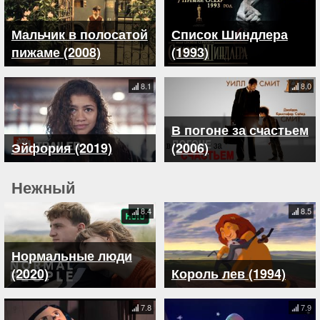
Мальчик в полосатой
Список Шиндлера
пижаме (2008)
(1993)
8.1
8.0
В погоне за счастьем
Эйфория (2019)
(2006)
Нежный
8.4
8.5
Нормальные люди
(2020)
Король лев (1994)
7.8
7.9