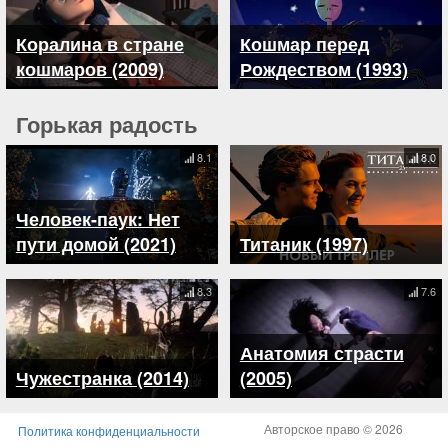
Коралина в стране
Кошмар перед
кошмаров (2009)
Рождеством (1993)
Горькая радость
8.1
8.0
Человек-паук: Нет
пути домой (2021)
Титаник (1997)
8.3
7.6
Анатомия страсти
Чужестранка (2014)
(2005)
Авторское право © 2026
Политика конфиденциальности