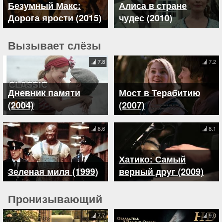
Безумный Макс:
Алиса в стране
Дорога ярости (2015)
чудес (2010)
Вызывает слёзы
7.8
7.2
Дневник памяти
Мост в Терабитию
(2004)
(2007)
8.6
8.1
Хатико: Самый
Зеленая миля (1999)
верный друг (2009)
Пронизывающий
7.7
9.0