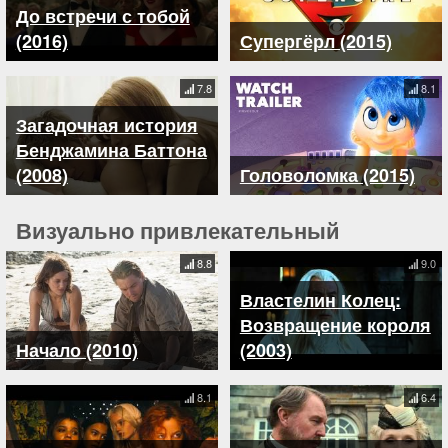
До встречи с тобой
(2016)
Супергёрл (2015)
7.8
8.1
Загадочная история
Бенджамина Баттона
(2008)
Головоломка (2015)
Визуально привлекательный
8.8
9.0
Властелин Колец:
Возвращение короля
Начало (2010)
(2003)
8.1
6.4