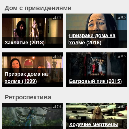
Дом с привидениями
7.5
8.5
Призраки дома на
Заклятие (2013)
холме (2018)
5.1
6.5
Призрак дома на
холме (1999)
Багровый пик (2015)
Ретроспектива
7.9
8.1
Ходячие мертвецы