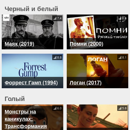
Черный и белый
7.4
8.4
Маяк (2019)
Помни (2000)
8.8
8.1
Форрест Гамп (1994)
Логан (2017)
Голый
6.0
5.8
Монстры на
каникулах:
Трансформания