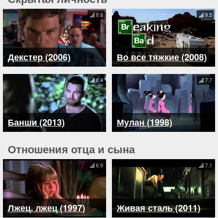
8.6
9.5
Декстер (2006)
Во все тяжкие (2008)
8.4
7.7
Банши (2013)
Мулан (1998)
Отношения отца и сына
6.9
7.1
Лжец, лжец (1997)
Живая сталь (2011)