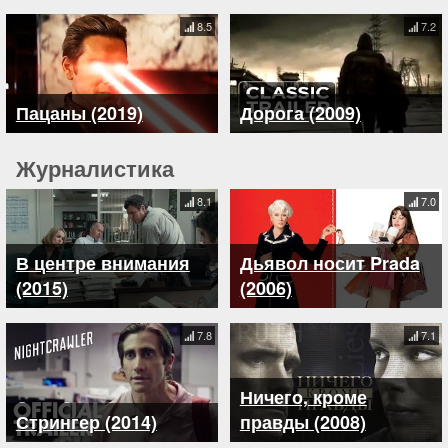
8.5
7.2
Пацаны (2019)
Дорога (2009)
Журналистика
8.1
7.0
В центре внимания
Дьявол носит Prada
(2015)
(2006)
7.8
7.1
Ничего, кроме
Стрингер (2014)
правды (2008)