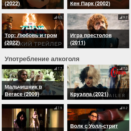
(2022)
Кен Парк (2002)
6.1
9.2
Тор: Любовь и гром
Игра престолов
(2022)
(2011)
Употребление алкоголя
7.7
7.3
Мальчишник в
Вегасе (2009)
Круэлла (2021)
7.5
8.2
Волк с Уолл-стрит