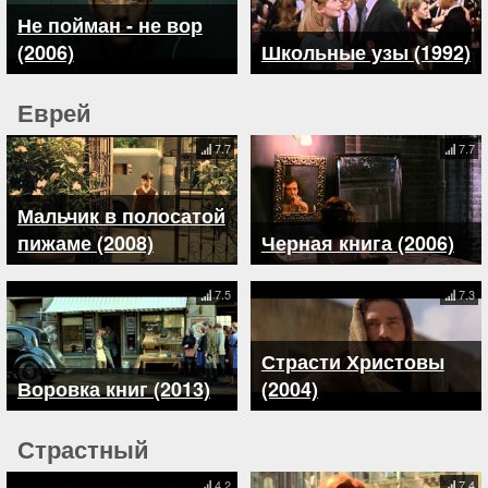
Не пойман - не вор
(2006)
Школьные узы (1992)
Еврей
7.7
7.7
Мальчик в полосатой
пижаме (2008)
Черная книга (2006)
7.5
7.3
Страсти Христовы
Воровка книг (2013)
(2004)
Страстный
4.2
7.4