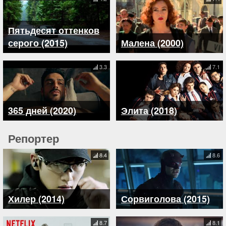
Пятьдесят оттенков
серого (2015)
Малена (2000)
3.3
7.1
365 дней (2020)
Элита (2018)
Репортер
8.4
8.6
Хилер (2014)
Сорвиголова (2015)
8.7
8.1