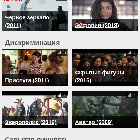
Черное зеркало
(2011)
Эйфория (2019)
Дискриминация
8.1
7.8
Скрытые фигуры
Прислуга (2011)
(2016)
8.0
7.9
Зверополис (2016)
Аватар (2009)
Скрытая личность