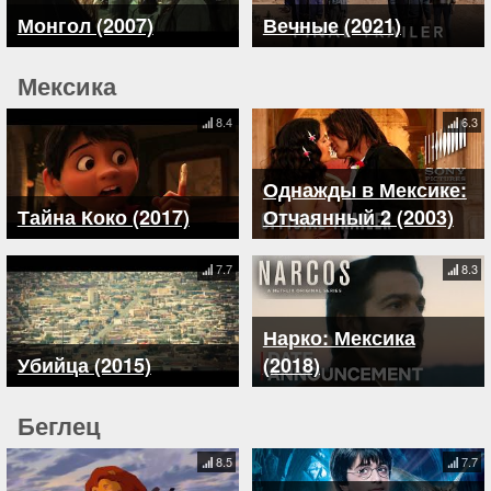
Монгол (2007)
Вечные (2021)
Мексика
8.4
6.3
Однажды в Мексике:
Тайна Коко (2017)
Отчаянный 2 (2003)
7.7
8.3
Нарко: Мексика
Убийца (2015)
(2018)
Беглец
8.5
7.7