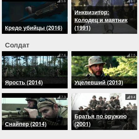
5.6
6.0
Инквизитор:
Колодец и маятник
Кредо убийцы (2016)
(1991)
Солдат
7.6
7.5
Ярость (2014)
Уцелевший (2013)
7.3
9.4
Братья по оружию
Снайпер (2014)
(2001)