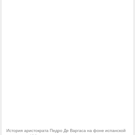
История аристократа Педро Де Варгаса на фоне испанской