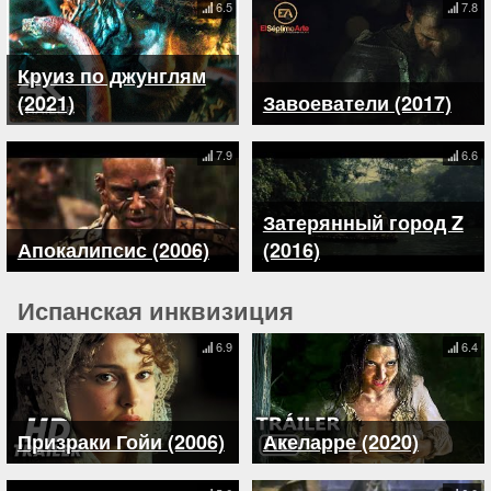
6.5
7.8
Круиз по джунглям
(2021)
Завоеватели (2017)
7.9
6.6
Затерянный город Z
Апокалипсис (2006)
(2016)
Испанская инквизиция
6.9
6.4
Призраки Гойи (2006)
Акеларре (2020)