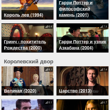
Гарри Поттер и
философский
Король лев (1994)
камень (2001)
6.4
7.9
Гринч - похититель
Гарри Поттер и узник
Рождества (2000)
Азкабана (2004)
Королевский двор
8.1
7.4
Великая (2020)
Царство (2013)
8.1
6.7