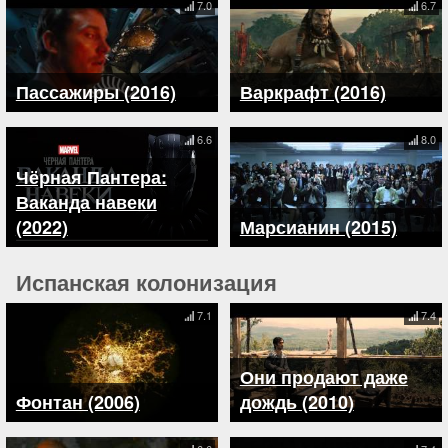
7.0
6.7
Пассажиры (2016)
Варкрафт (2016)
6.6
8.0
Чёрная Пантера:
Ваканда навеки
(2022)
Марсианин (2015)
Испанская колонизация
7.1
7.4
Они продают даже
Фонтан (2006)
дождь (2010)