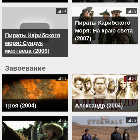
7.4
7.2
Пираты Карибского
моря: На краю света
Пираты Карибского
(2007)
моря: Сундук
мертвеца (2006)
Завоевание
7.3
5.6
Троя (2004)
Александр (2004)
7.2
6.2