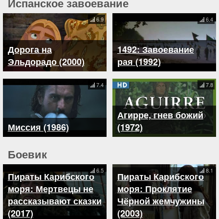
Испанское завоевание
6.9
6.4
Дорога на
1492: Завоевание
Эльдорадо (2000)
рая (1992)
7.4
7.8
Агирре, гнев божий
Миссия (1986)
(1972)
Боевик
6.5
8.1
Пираты Карибского
Пираты Карибского
моря: Мертвецы не
моря: Проклятие
рассказывают сказки
Чёрной жемчужины
(2017)
(2003)