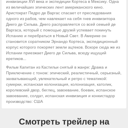
инквизиции XVI века и экспедиции Кортеса в Мексику. Одна
из величайших эпических лент американского кино.
Аристократ Педро де Варгас спасает от преследования
одного из рабов, чем навлекает на себя гнев инквизитора
Диего де Сильва. Диего расправляется со всей семьей де
Варгаса, который с помощью друзей успевает покинуть
Испанию и перебраться в Новый Свет. В Америке он
становится соратником Эрнандо Кортеса, экспедиционный
корпус которого покоряет земли ацтеков. Вскоре сюда же из
Испании приезжает Диего де Сильва, всюду ищущий
еретиков...
Фильм Капитан из Кастильи снятый в жанре: Драма и
Приключение с тоном: эпический, реалистичный, серьезный,
захватывающий, увлекательный и ретро с тематикой:
сумерки, испанская колонизация, колонизация, католик,
королевский двор, беглец, завоевание, боевик, испанское
завоевание, солдат, испанская инквизиция и конкистадор
производство: США
Смотреть трейлер на