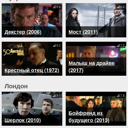
8.6
8.6
Декстер (2006)
Мост (2011)
9.2
7.5
Малыш на драйве
Крестный отец (1972)
(2017)
Лондон
9.0
7.8
Бойфренд из
Шерлок (2010)
будущего (2013)