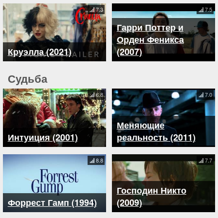
7.3
7.5
Гарри Поттер и
Орден Феникса
Круэлла (2021)
(2007)
Судьба
6.8
7.0
Меняющие
Интуиция (2001)
реальность (2011)
8.8
7.7
Господин Никто
Форрест Гамп (1994)
(2009)