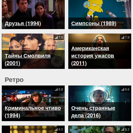
Друзья (1994)
Симпсоны (1989)
7.5
7.9
Американская
Тайны Смолвиля
история ужасов
(2001)
(2011)
Ретро
8.8
8.6
Криминальное чтиво
Очень странные
(1994)
дела (2016)
8.5
8.3