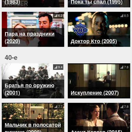
(1983)
Пока ты спал (1995)
6.2
8.5
Пара на праздники
(2020)
Доктор Кто (2005)
40-е
9.4
7.8
Братья по оружию
(2001)
Искупление (2007)
7.7
7.8
Мальчик в полосатой