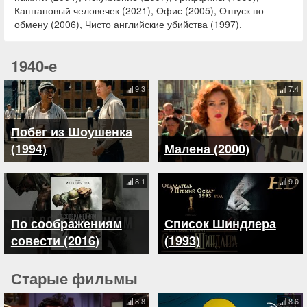
Каштановый человечек (2021), Офис (2005), Отпуск по
обмену (2006), Чисто английские убийства (1997).
1940-е
9.3
7.4
Побег из Шоушенка
(1994)
Малена (2000)
8.1
9.0
По соображениям
Список Шиндлера
совести (2016)
(1993)
Старые фильмы
8.8
8.6