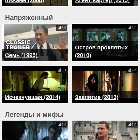
пижаме (2008)
Агент Картер (2015)
Напряженный
8.6
8.2
Остров проклятых
Семь (1995)
(2010)
8.1
7.5
Исчезнувшая (2014)
Заклятие (2013)
Легенды и мифы
7.9
7.9