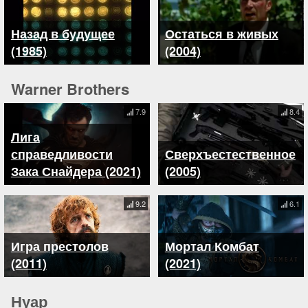
Назад в будущее
Остаться в живых
(1985)
(2004)
Warner Brothers
7.9
8.4
Лига
справедливости
Сверхъестественное
Зака Снайдера (2021)
(2005)
9.2
6.1
Игра престолов
Мортал Комбат
(2011)
(2021)
Нуар