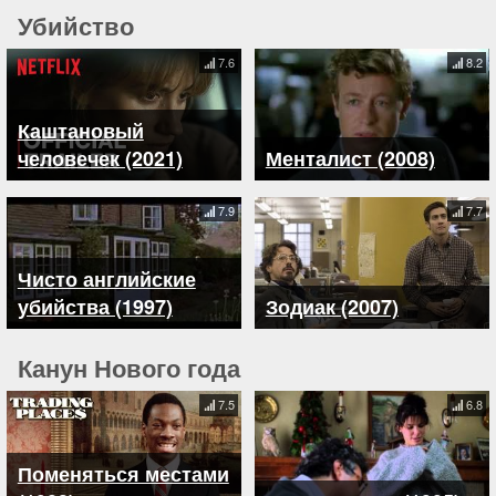
Убийство
7.6
8.2
Каштановый
человечек (2021)
Менталист (2008)
7.9
7.7
Чисто английские
убийства (1997)
Зодиак (2007)
Канун Нового года
7.5
6.8
Поменяться местами