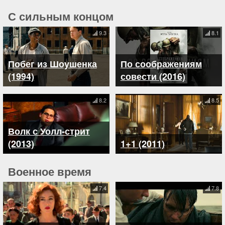
С сильным концом
9.3
8.1
Побег из Шоушенка
По соображениям
(1994)
совести (2016)
8.2
8.5
Волк с Уолл-стрит
(2013)
1+1 (2011)
Военное время
7.4
7.8