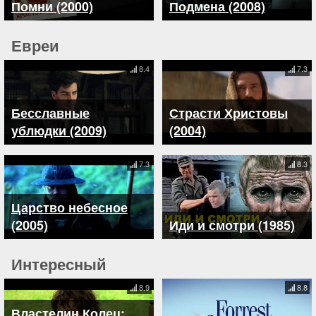
Помни (2000)
Подмена (2008)
Евреи
8.4
7.3
Бесславные
Страсти Христовы
ублюдки (2009)
(2004)
7.3
8.3
Царство небесное
(2005)
Иди и смотри (1985)
Интересный
8.9
8.8
Властелин Колец: