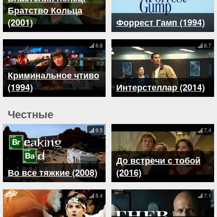
Братство Кольца
(2001)
Форрест Гамп (1994)
8.8
8.7
Криминальное чтиво
(1994)
Интерстеллар (2014)
Честные
9.5
7.4
До встречи с тобой
Во все тяжкие (2008)
(2016)
8.4
7.1