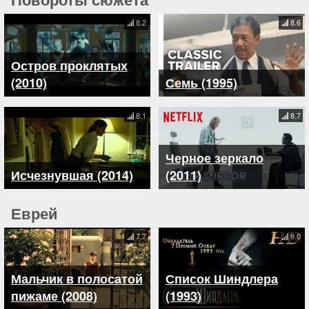
8.2
8.6
Остров проклятых
(2010)
Семь (1995)
8.1
8.7
Черное зеркало
Исчезнувшая (2014)
(2011)
Еврей
7.7
9.0
Мальчик в полосатой
Список Шиндлера
пижаме (2008)
(1993)