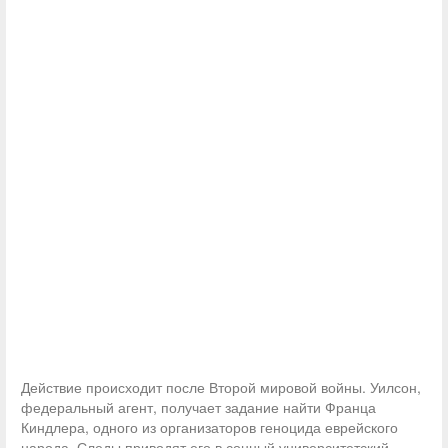
Действие происходит после Второй мировой войны. Уилсон,
федеральный агент, получает задание найти Франца
Киндлера, одного из организаторов геноцида еврейского
народа. Следы приводят его в сонный университетский