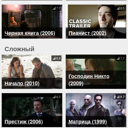
7.7
8.5
Черная книга (2006)
Пианист (2002)
Сложный
8.8
7.7
Господин Никто
Начало (2010)
(2009)
8.5
8.7
Престиж (2006)
Матрица (1999)