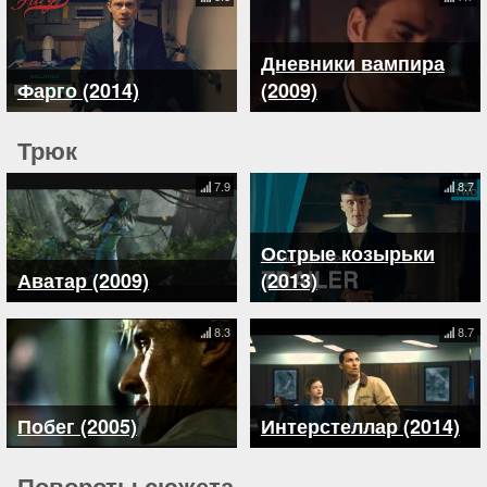
Дневники вампира
Фарго (2014)
(2009)
Трюк
7.9
8.7
Острые козырьки
Аватар (2009)
(2013)
8.3
8.7
Побег (2005)
Интерстеллар (2014)
Повороты сюжета