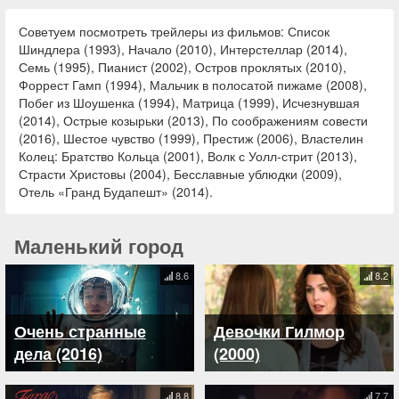
Советуем посмотреть трейлеры из фильмов: Список
Шиндлера (1993), Начало (2010), Интерстеллар (2014),
Семь (1995), Пианист (2002), Остров проклятых (2010),
Форрест Гамп (1994), Мальчик в полосатой пижаме (2008),
Побег из Шоушенка (1994), Матрица (1999), Исчезнувшая
(2014), Острые козырьки (2013), По соображениям совести
(2016), Шестое чувство (1999), Престиж (2006), Властелин
Колец: Братство Кольца (2001), Волк с Уолл-стрит (2013),
Страсти Христовы (2004), Бесславные ублюдки (2009),
Отель «Гранд Будапешт» (2014).
Маленький город
8.6
8.2
Очень странные
Девочки Гилмор
дела (2016)
(2000)
8.8
7.7