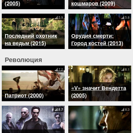
(2005)
кошмаров (2009)
5.9
5.8
Последний охотник
Орудия смерти:
на ведьм (2015)
Город костей (2013)
Революция
7.2
8.1
«V» значит Вендетта
Патриот (2000)
(2005)
8.7
8.3