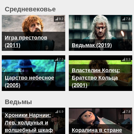
Средневековье
9.2
7.8
Игра престолов
(2011)
Ведьмак (2019)
7.3
8.9
Властелин Колец:
Царство небесное
Братство Кольца
(2005)
(2001)
Ведьмы
6.9
7.8
Хроники Нарнии:
Лев, колдунья и
волшебный шкаф
Коралина в стране