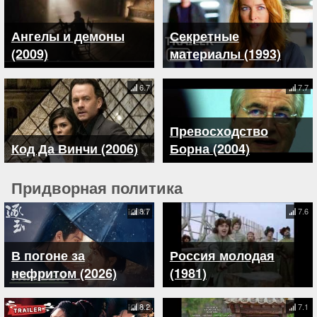
Ангелы и демоны
Секретные
(2009)
материалы (1993)
6.7
7.7
Превосходство
Код Да Винчи (2006)
Борна (2004)
Придворная политика
8.7
7.6
В погоне за
Россия молодая
нефритом (2026)
(1981)
8.2
7.1