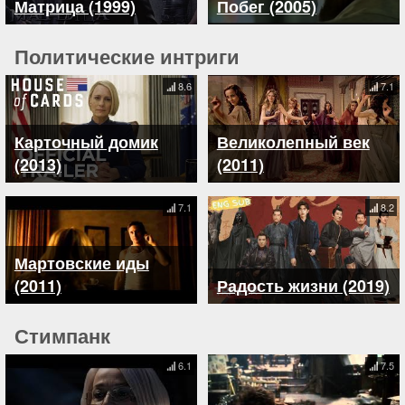
Матрица (1999)
Побег (2005)
Политические интриги
8.6
7.1
Карточный домик
Великолепный век
(2013)
(2011)
7.1
8.2
Мартовские иды
(2011)
Радость жизни (2019)
Стимпанк
6.1
7.5