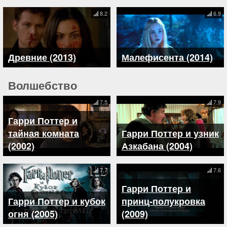
8.2
6.9
Древние (2013)
Малефисента (2014)
Волшебство
7.5
7.9
Гарри Поттер и
тайная комната
Гарри Поттер и узник
(2002)
Азкабана (2004)
7.7
7.6
Гарри Поттер и
Гарри Поттер и кубок
принц-полукровка
огня (2005)
(2009)