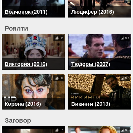
Волчонок (2011)
Люцифер (2016)
Роялти
8.2
8.1
Виктория (2016)
Тюдоры (2007)
8.6
8.5
Корона (2016)
Викинги (2013)
Заговор
6.7
8.6