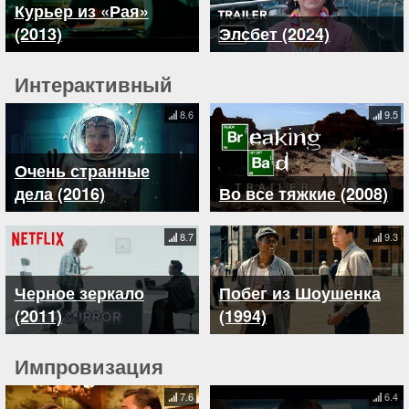
Курьер из «Рая»
(2013)
Элсбет (2024)
Интерактивный
8.6
9.5
Очень странные
дела (2016)
Во все тяжкие (2008)
8.7
9.3
Черное зеркало
Побег из Шоушенка
(2011)
(1994)
Импровизация
7.6
6.4