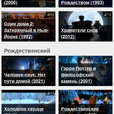
(2006)
Рождеством (1993)
6.9
7.2
Один дома 2:
Затерянный в Нью-
Хранители снов
Йорке (1992)
(2012)
Рождественский
8.1
7.7
Гарри Поттер и
Человек-паук: Нет
философский
пути домой (2021)
камень (2001)
7.4
7.5
Холодное сердце
Рождественские