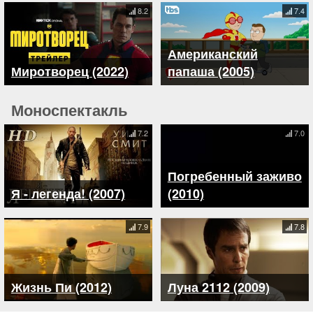
8.2
7.4
Американский
Миротворец (2022)
папаша (2005)
Моноспектакль
7.2
7.0
Погребенный заживо
Я - легенда! (2007)
(2010)
7.9
7.8
Жизнь Пи (2012)
Луна 2112 (2009)