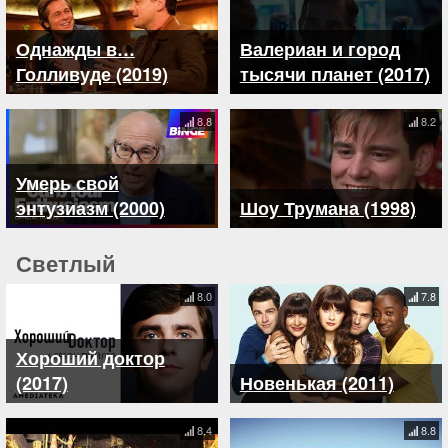
Однажды в…
Валериан и город
Голливуде (2019)
тысячи планет (2017)
8.8
8.2
Умерь свой
энтузиазм (2000)
Шоу Трумана (1998)
Светлый
8.0
7.8
Хороший доктор
(2017)
Новенькая (2011)
8.4
8.8