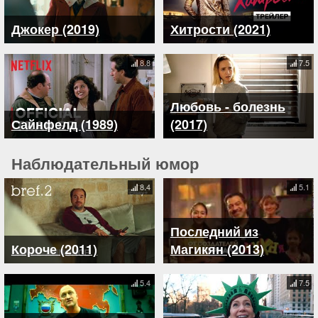
Джокер (2019)
Хитрости (2021)
8.8
7.5
Любовь - болезнь
Сайнфелд (1989)
(2017)
Наблюдательный юмор
8.4
5.1
Последний из
Короче (2011)
Магикян (2013)
5.4
7.5