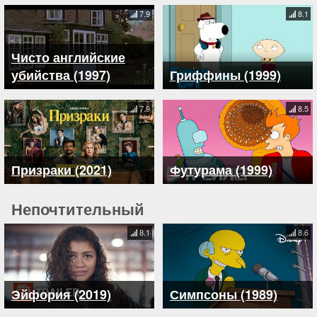
7.9
8.1
Чисто английские
убийства (1997)
Гриффины (1999)
7.9
8.5
Призраки (2021)
Футурама (1999)
Непочтительный
8.1
8.6
Эйфория (2019)
Симпсоны (1989)