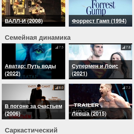
ВАЛЛ-И (2008)
Форрест Гамп (1994)
Семейная динамика
7.5
7.8
Аватар: Путь воды
Супермен и Лоис
(2022)
(2021)
8.0
7.3
В погоне за счастьем
(2006)
Левша (2015)
Саркастический