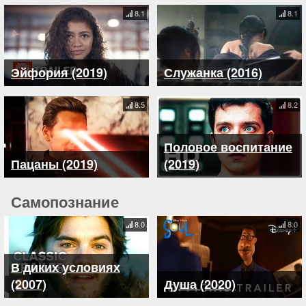
8.1
8.1
Эйфория (2019)
Служанка (2016)
8.5
8.2
Половое воспитание
Пацаны (2019)
(2019)
Самопознание
8.0
8.0
В диких условиях
(2007)
Душа (2020)