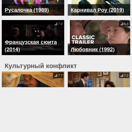
Русалочка (1989)
Карнивал Роу (2019)
7.0
6.8
Французская сюита
(2014)
Любовник (1992)
Культурный конфликт
7.7
7.2
Столкновение (2004)
Няня (1993)
7.1
6.5