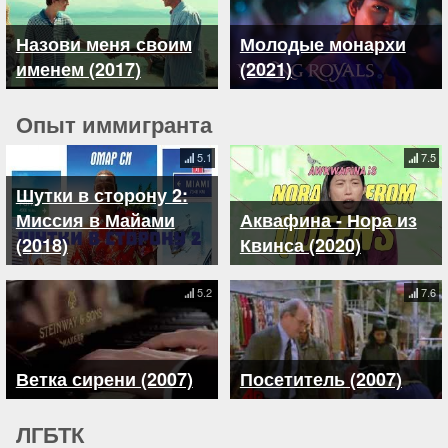
Назови меня своим
Молодые монархи
именем (2017)
(2021)
Опыт иммигранта
5.1
7.5
Шутки в сторону 2:
Миссия в Майами
Аквафина - Нора из
(2018)
Квинса (2020)
5.2
7.6
Ветка сирени (2007)
Посетитель (2007)
ЛГБТК