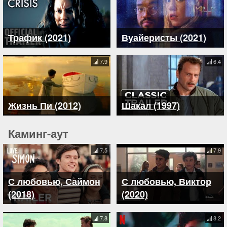
Трафик (2021)
Вуайеристы (2021)
7.9
6.4
Жизнь Пи (2012)
Шакал (1997)
Каминг-аут
7.5
7.9
С любовью, Саймон
С любовью, Виктор
(2018)
(2020)
7.8
8.2