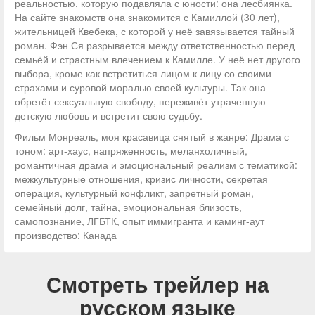
реальностью, которую подавляла с юности: она лесбиянка.
На сайте знакомств она знакомится с Камиллой (30 лет),
жительницей Квебека, с которой у неё завязывается тайный
роман. Фэн Ся разрывается между ответственностью перед
семьёй и страстным влечением к Камилле. У неё нет другого
выбора, кроме как встретиться лицом к лицу со своими
страхами и суровой моралью своей культуры. Так она
обретёт сексуальную свободу, переживёт утраченную
детскую любовь и встретит свою судьбу.
Фильм Монреаль, моя красавица снятый в жанре: Драма с
тоном: арт-хаус, напряженность, меланхоличный,
романтичная драма и эмоциональный реализм с тематикой:
межкультурные отношения, кризис личности, секретая
операция, культурный конфликт, запретный роман,
семейный долг, тайна, эмоциональная близость,
самопознание, ЛГБТК, опыт иммигранта и каминг-аут
производство: Канада
Смотреть трейлер на
русском языке