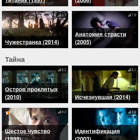
Титаник (1997)
(2006)
8.3
7.6
Анатомия страсти
Чужестранка (2014)
(2005)
Тайна
8.2
8.1
Остров проклятых
(2010)
Исчезнувшая (2014)
8.2
7.3
Шестое чувство
Идентификация
(1999)
(2003)