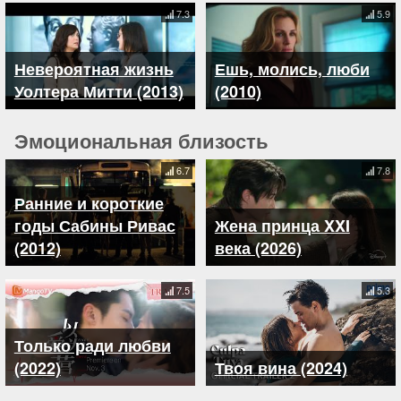
7.3
5.9
Невероятная жизнь
Ешь, молись, люби
Уолтера Митти (2013)
(2010)
Эмоциональная близость
6.7
7.8
Ранние и короткие
годы Сабины Ривас
Жена принца XXI
(2012)
века (2026)
7.5
5.3
Только ради любви
(2022)
Твоя вина (2024)