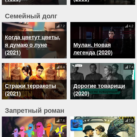
Семейный долг
7.2
4.2
Когда цветут цветы,
я думаю о луне
Мулан. Новая
(2021)
легенда (2020)
6.4
7.4
Стражи терракоты
Дорогие товарищи
(2021)
(2020)
Запретный роман
7.6
7.6