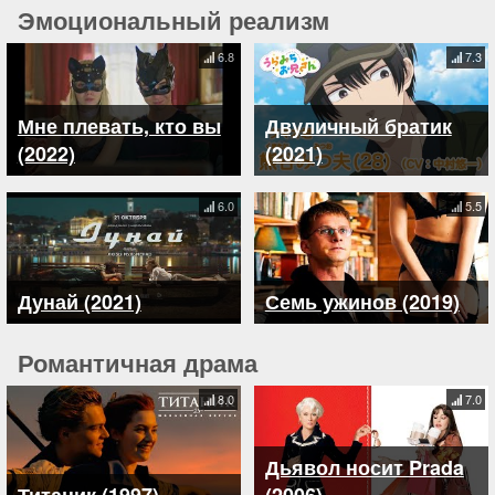
Эмоциональный реализм
6.8
7.3
Мне плевать, кто вы
Двуличный братик
(2022)
(2021)
6.0
5.5
Дунай (2021)
Семь ужинов (2019)
Романтичная драма
8.0
7.0
Дьявол носит Prada