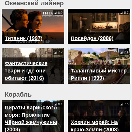
Океанский лайнер
8.0
5.7
Титаник (1997)
Посейдон (2006)
7.2
7.4
Фантастические
твари и где они
Талантливый мистер
обитают (2016)
Рипли (1999)
Корабль
8.1
7.5
Пираты Карибского
моря: Проклятие
Чёрной жемчужины
Хозяин морей: На
(2003)
краю Земли (2003)