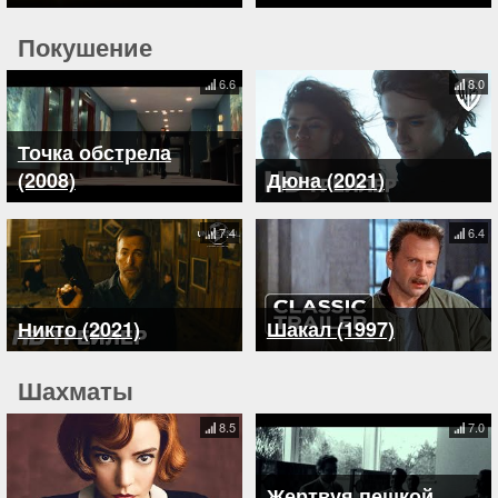
Покушение
6.6
8.0
Точка обстрела
(2008)
Дюна (2021)
7.4
6.4
Никто (2021)
Шакал (1997)
Шахматы
8.5
7.0
Жертвуя пешкой