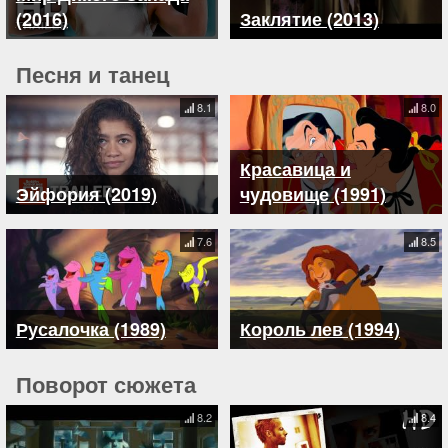
(2016)
Заклятие (2013)
Песня и танец
8.1
8.0
Красавица и
Эйфория (2019)
чудовище (1991)
7.6
8.5
Русалочка (1989)
Король лев (1994)
Поворот сюжета
8.2
8.4