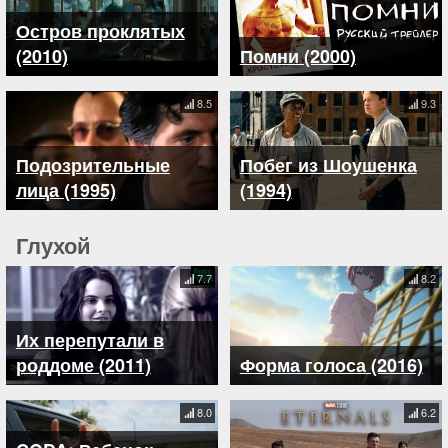
Остров проклятых
(2010)
Помни (2000)
8.5
9.3
Подозрительные
Побег из Шоушенка
лица (1995)
(1994)
Глухой
7.7
8.2
Их перепутали в
роддоме (2011)
Форма голоса (2016)
8.0
6.2