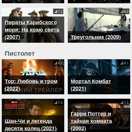
7.2
6.9
Пираты Карибского
моря: На краю света
(2007)
Треугольник (2009)
Пистолет
6.1
6.1
Тор: Любовь и гром
Мортал Комбат
(2022)
(2021)
7.3
7.5
Гарри Поттер и
Шан-Чи и легенда
тайная комната
десяти колец (2021)
(2002)