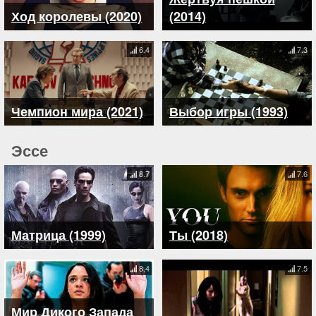
Ход королевы (2020)
(2014)
6.4
7.3
Чемпион мира (2021)
Выбор игры (1993)
Эссе
8.7
7.6
Матрица (1999)
Ты (2018)
8.4
7.5
Мир Дикого Запада