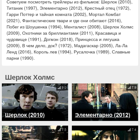
Советуем посмотреть трейлеры из фильмов: Шерлок (2010),
Титаник (1997), Элементарно (2012), Крестный отец (1972),
Гарри Поттер и тайная комната (2002), Мортал Комбат
(2021), Фантастические твари и где они обитают (2016),
Побег из Шоушенка (1994), Менталист (2008), Шерлок Холмс
(2009), Охотники за бриллиантами (2011), Красавица и
чудовище (1991), Догмэн (2018), Принцесса и лягушка
(2009), В чем дело, док? (1972), Мадагаскар (2005), Ла-Ла
Ленд (2016), Король лев (1994), Русалочка (1989), Славные
парни (1990).
Шерлок Холмс
9.0
7.9
Шерлок (2010)
Элементарно (2012)
7.5
7.4