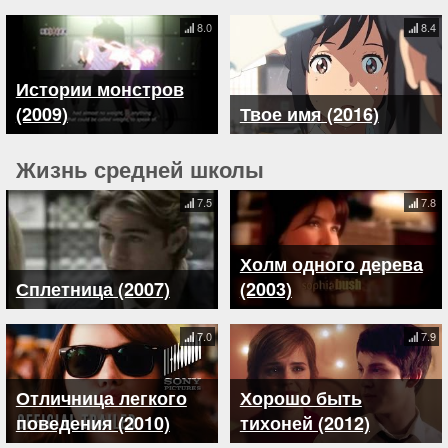
8.0
8.4
Истории монстров
(2009)
Твое имя (2016)
Жизнь средней школы
7.5
7.8
Холм одного дерева
Сплетница (2007)
(2003)
7.0
7.9
Отличница легкого
Хорошо быть
поведения (2010)
тихоней (2012)