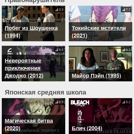
9.3
7.7
Побег из Шоушенка
Токийские мстители
(1994)
(2021)
8.6
6.3
Невероятные
приключения
Джоджо (2012)
Майор Пэйн (1995)
Японская средняя школа
8.5
8.2
Магическая битва
(2020)
Блич (2004)