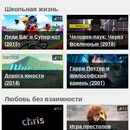
Школьная жизнь
7.5
8.4
Леди Баг и Супер-кот
Человек-паук: Через
(2015)
Вселенные (2018)
7.5
7.7
Гарри Поттер и
Дорога юности
философский
(2014)
камень (2001)
Любовь без взаимности
8.2
9.2
Игра престолов