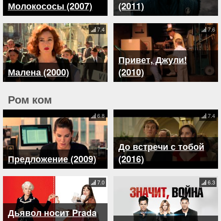
Молокососы (2007)
(2011)
7.4
7.6
Привет, Джули!
Малена (2000)
(2010)
Ром ком
6.8
7.4
До встречи с тобой
Предложение (2009)
(2016)
7.0
6.3
Дьявол носит Prada