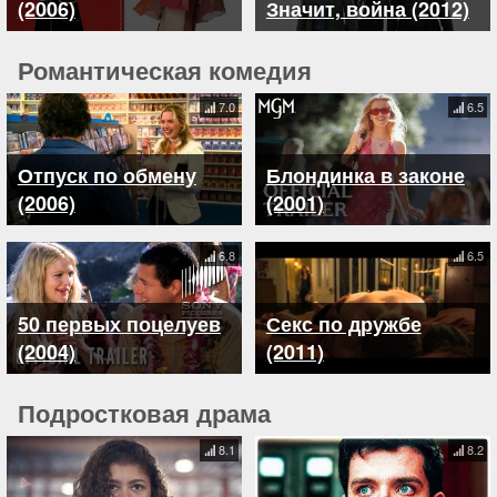
(2006)
Значит, война (2012)
Романтическая комедия
7.0
6.5
Отпуск по обмену
Блондинка в законе
(2006)
(2001)
6.8
6.5
50 первых поцелуев
Секс по дружбе
(2004)
(2011)
Подростковая драма
8.1
8.2