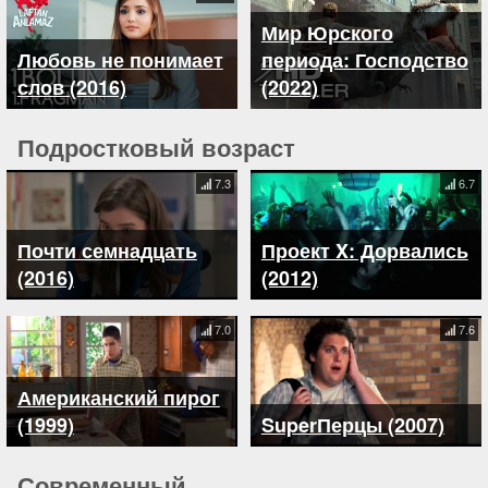
Мир Юрского
Любовь не понимает
периода: Господство
слов (2016)
(2022)
Подростковый возраст
7.3
6.7
Почти семнадцать
Проект X: Дорвались
(2016)
(2012)
7.0
7.6
Американский пирог
(1999)
SuperПерцы (2007)
Современный