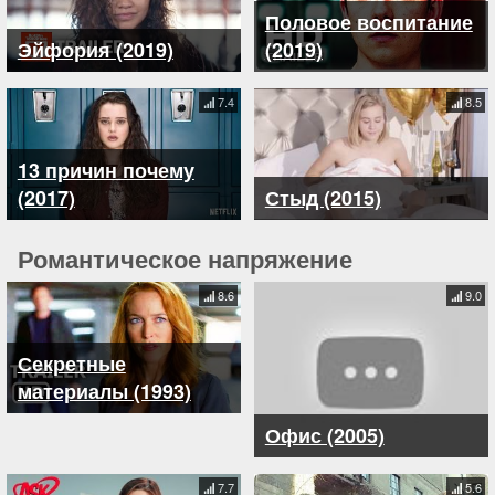
Половое воспитание
Эйфория (2019)
(2019)
7.4
8.5
13 причин почему
(2017)
Стыд (2015)
Романтическое напряжение
8.6
9.0
Секретные
материалы (1993)
Офис (2005)
7.7
5.6