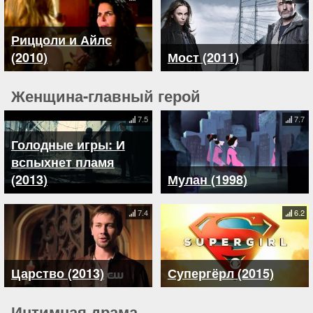
Риццоли и Айлс
(2010)
Мост (2011)
Женщина-главный герой
7.5
7.7
Голодные игры: И
вспыхнет пламя
(2013)
Мулан (1998)
7.4
6.2
Царство (2013)
Супергёрл (2015)
Интимная драма