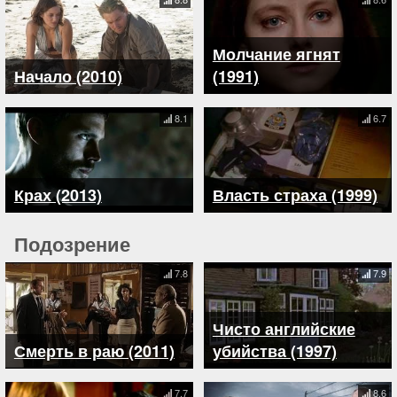
Молчание ягнят
Начало (2010)
(1991)
8.1
6.7
Крах (2013)
Власть страха (1999)
Подозрение
7.8
7.9
Чисто английские
Смерть в раю (2011)
убийства (1997)
7.7
8.6