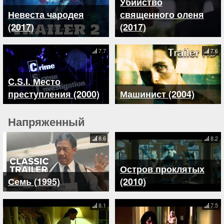
Убийство
Невеста чародея
священного оленя
(2017)
(2017)
7.7
7.6
C.S.I. Место
преступления (2000)
Машинист (2004)
Напряженный
8.6
8.2
Остров проклятых
Семь (1995)
(2010)
8.1
7.5