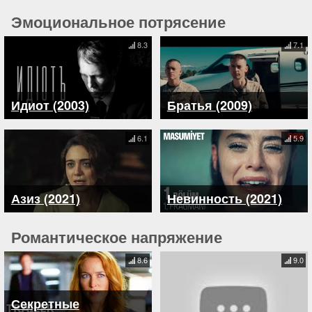
Эмоциональное потрясение
8.3
7.1
Идиот (2003)
Братья (2009)
6.1
5.9
Азиз (2021)
Невинность (2021)
Романтическое напряжение
8.6
9.0
Секретные