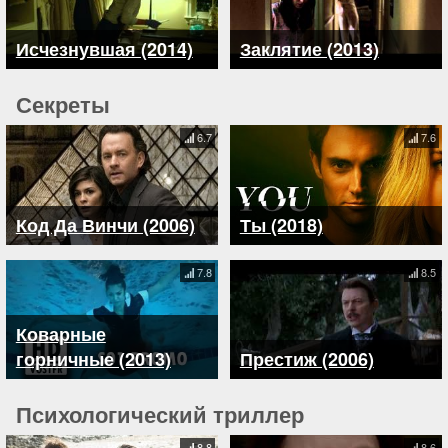
Исчезнувшая (2014)
Заклятие (2013)
Секреты
6.7
7.6
Код Да Винчи (2006)
Ты (2018)
7.8
8.5
Коварные
горничные (2013)
Престиж (2006)
Психологический триллер
8.8
8.6