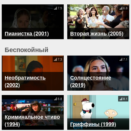
7.5
6.8
Пианистка (2001)
Вторая жизнь (2005)
Беспокойный
7.3
7.1
Необратимость
Солнцестояние
(2002)
(2019)
8.8
8.1
Криминальное чтиво
(1994)
Гриффины (1999)