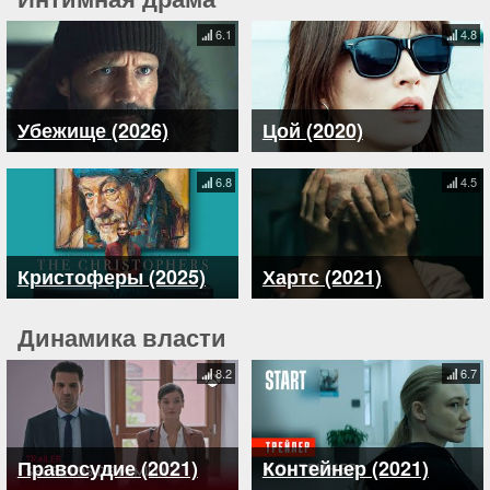
6.1
4.8
Убежище (2026)
Цой (2020)
6.8
4.5
Кристоферы (2025)
Хартс (2021)
Динамика власти
8.2
6.7
Правосудие (2021)
Контейнер (2021)