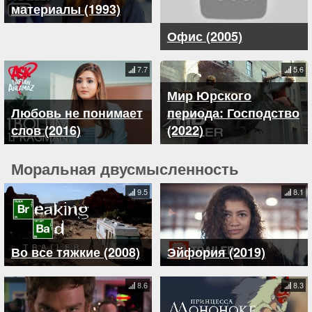
материалы (1993)
Офис (2005)
7.7
5.6
Мир Юрского
Любовь не понимает
периода: Господство
слов (2016)
(2022)
Моральная двусмысленность
9.5
8.1
Во все тяжкие (2008)
Эйфория (2019)
8.6
8.3