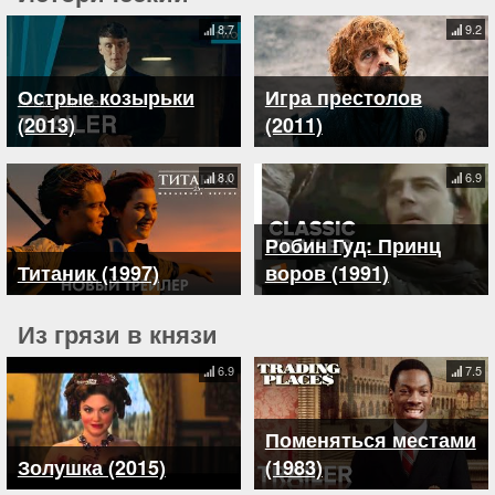
8.7
9.2
Острые козырьки
Игра престолов
(2013)
(2011)
8.0
6.9
Робин Гуд: Принц
Титаник (1997)
воров (1991)
Из грязи в князи
6.9
7.5
Поменяться местами
Золушка (2015)
(1983)