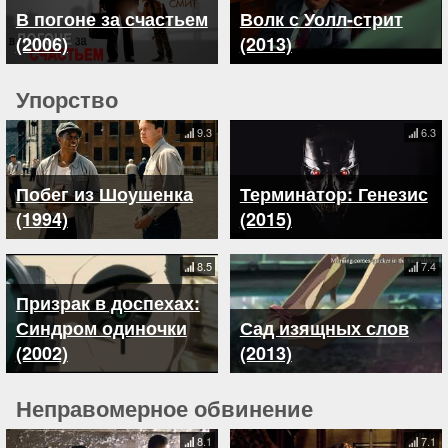
В погоне за счастьем
Волк с Уолл-стрит
(2006)
(2013)
Упорство
9.3
6.3
Побег из Шоушенка
Терминатор: Генезис
(1994)
(2015)
8.5
7.4
Призрак в доспехах:
Синдром одиночки
Сад изящных слов
(2002)
(2013)
Неправомерное обвинение
8.1
7.1