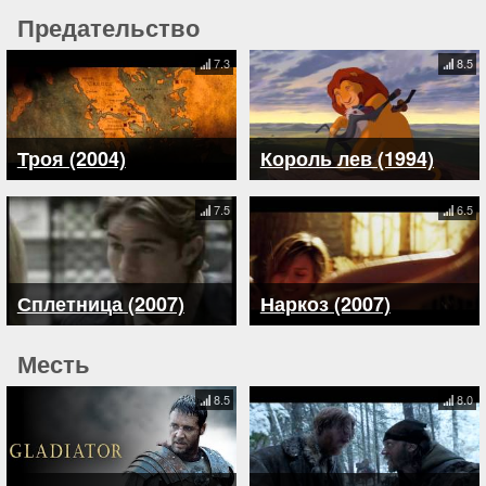
Предательство
7.3
8.5
Троя (2004)
Король лев (1994)
7.5
6.5
Сплетница (2007)
Наркоз (2007)
Месть
8.5
8.0