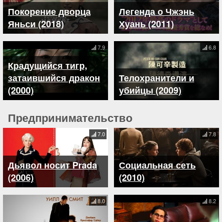
Покорение дворца
Легенда о Чжэнь
Яньси (2018)
Хуань (2011)
7.9
6.8
Крадущийся тигр,
затаившийся дракон
Телохранители и
(2000)
убийцы (2009)
Предпринимательство
7.0
7.8
Дьявол носит Prada
Социальная сеть
(2006)
(2010)
8.0
8.2