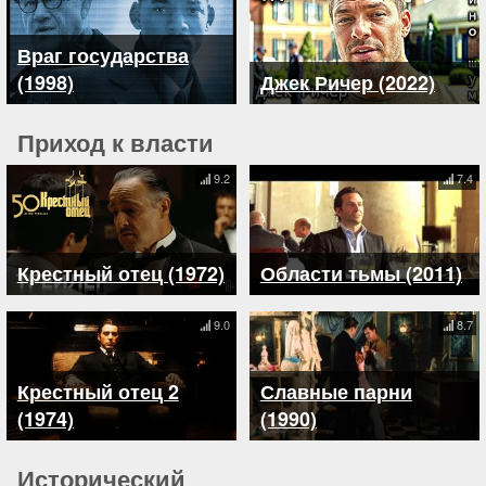
Враг государства
(1998)
Джек Ричер (2022)
Приход к власти
9.2
7.4
Крестный отец (1972)
Области тьмы (2011)
9.0
8.7
Крестный отец 2
Славные парни
(1974)
(1990)
Исторический