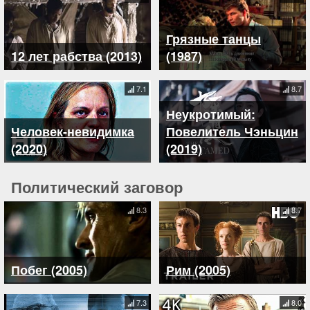
Грязные танцы
12 лет рабства (2013)
(1987)
7.1
8.7
Неукротимый:
Человек-невидимка
Повелитель Чэньцин
(2020)
(2019)
Политический заговор
8.3
8.7
Побег (2005)
Рим (2005)
7.3
8.0