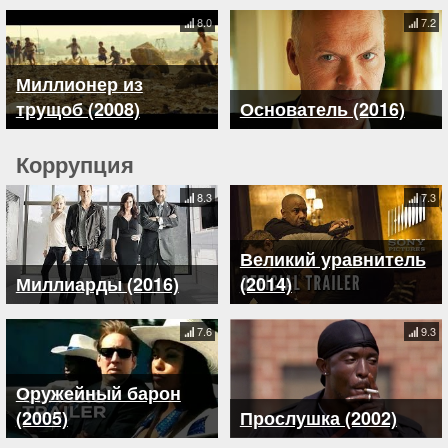
8.0
7.2
Миллионер из
трущоб (2008)
Основатель (2016)
Коррупция
8.3
7.3
Великий уравнитель
Миллиарды (2016)
(2014)
7.6
9.3
Оружейный барон
(2005)
Прослушка (2002)