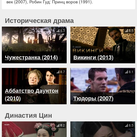
век (2007), Робин Гуд: Принц воров (1991).
Историческая драма
8.3
8.5
Чужестранка (2014)
Викинги (2013)
8.7
8.1
Аббатство Даунтон
(2010)
Тюдоры (2007)
Династия Цин
8.2
8.5