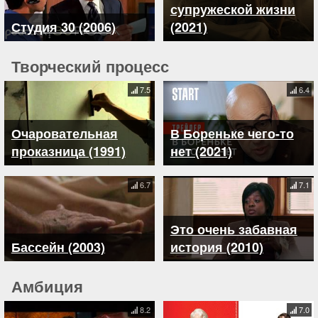
супружеской жизни
Студия 30 (2006)
(2021)
Творческий процесс
7.5
6.4
Очаровательная
В Бореньке чего-то
проказница (1991)
нет (2021)
6.7
7.1
Это очень забавная
Бассейн (2003)
история (2010)
Амбиция
8.2
7.0