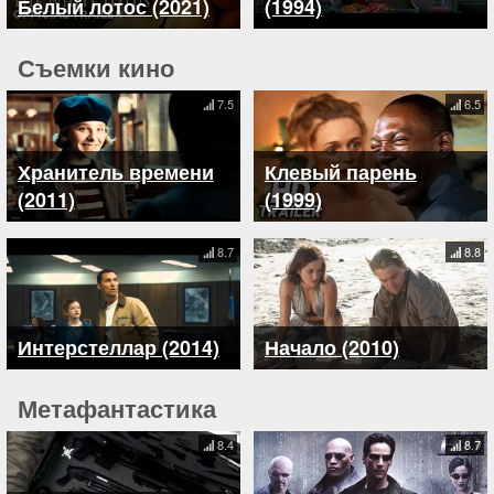
Белый лотос (2021)
(1994)
Съемки кино
7.5
6.5
Хранитель времени
Клевый парень
(2011)
(1999)
8.7
8.8
Интерстеллар (2014)
Начало (2010)
Метафантастика
8.4
8.7