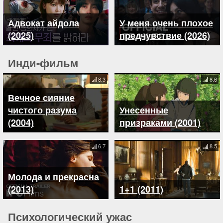
Адвокат айдола
У меня очень плохое
(2025)
предчувствие (2026)
Инди-фильм
8.3
8.6
Вечное сияние
чистого разума
Унесенные
(2004)
призраками (2001)
6.7
8.5
Молода и прекрасна
(2013)
1+1 (2011)
Психологический ужас