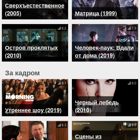
Сверхъестественное
(2005)
Матрица (1999)
8.2
7.3
Остров проклятых
Человек-паук: Вдали
(2010)
от дома (2019)
За кадром
8.1
8.0
Черный лебедь
Утреннее шоу (2019)
(2010)
8.3
8.0
Сцены из