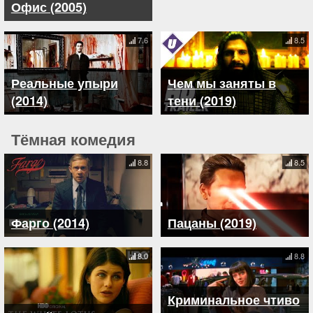
Офис (2005)
7.6
8.5
Реальные упыри
Чем мы заняты в
(2014)
тени (2019)
Тёмная комедия
8.8
8.5
Фарго (2014)
Пацаны (2019)
8.0
8.8
Криминальное чтиво