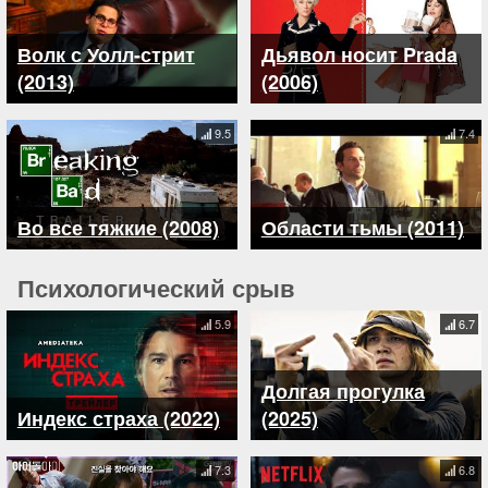
Волк с Уолл-стрит
Дьявол носит Prada
(2013)
(2006)
9.5
7.4
Во все тяжкие (2008)
Области тьмы (2011)
Психологический срыв
5.9
6.7
Долгая прогулка
Индекс страха (2022)
(2025)
7.3
6.8