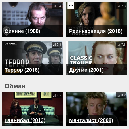
8.4
7.3
Сияние (1980)
Реинкарнация (2018)
7.8
7.6
Террор (2018)
Другие (2001)
Обман
8.5
8.2
Ганнибал (2013)
Менталист (2008)