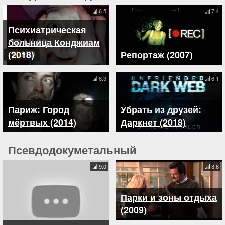
6.5
7.4
Психиатрическая
больница Конджиам
(2018)
Репортаж (2007)
6.3
6.1
Париж: Город
Убрать из друзей:
мёртвых (2014)
Даркнет (2018)
Псевдодокуметальный
9.0
8.6
Парки и зоны отдыха
(2009)