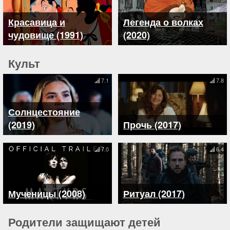
Красавица и
Легенда о волках
чудовище (1991)
(2020)
Культ
7.1
7.8
Солнцестояние
(2019)
Прочь (2017)
7.0
6.4
Мученицы (2008)
Ритуал (2017)
Родители защищают детей