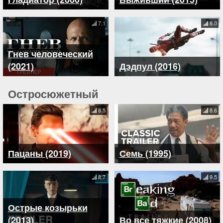
7.1
8.0
Гнев человеческий
(2021)
Дэдпул (2016)
Остросюжетный
8.5
8.6
Пацаны (2019)
Семь (1995)
8.7
9.5
Острые козырьки
(2013)
Во все тяжкие (2008)