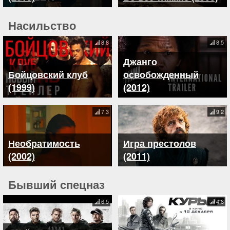
Насильство
8.8
8.5
Джанго
Бойцовский клуб
освобожденный
(1999)
(2012)
7.3
9.2
Необратимость
Игра престолов
(2002)
(2011)
Бывший спецназ
6.5
4.8