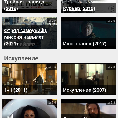
Тройная граница
(2019)
Курьер (2019)
7.2
7.0
Отряд самоубийц.
Миссия навылет
(2021)
Иностранец (2017)
Искупление
8.5
7.8
1+1 (2011)
Искупление (2007)
7.6
7.3