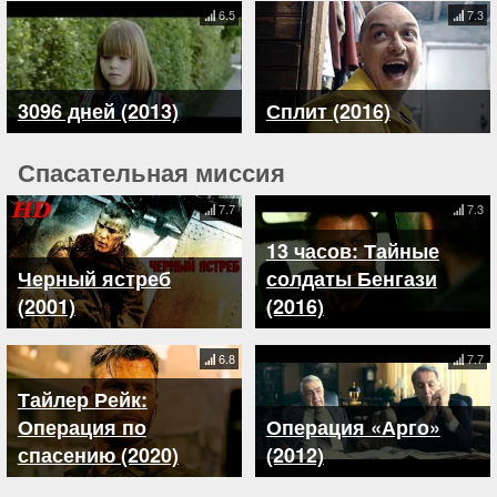
6.5
7.3
3096 дней (2013)
Сплит (2016)
Спасательная миссия
7.7
7.3
13 часов: Тайные
Черный ястреб
солдаты Бенгази
(2001)
(2016)
6.8
7.7
Тайлер Рейк:
Операция по
Операция «Арго»
спасению (2020)
(2012)