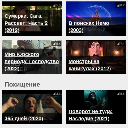
5.6
8.2
Сумерки. Сага.
Рассвет: Часть 2
В поисках Немо
(2012)
(2003)
5.6
7.1
Мир Юрского
периода: Господство
Монстры на
(2022)
каникулах (2012)
Похищение
3.3
5.6
Поворот не туда:
365 дней (2020)
Наследие (2021)