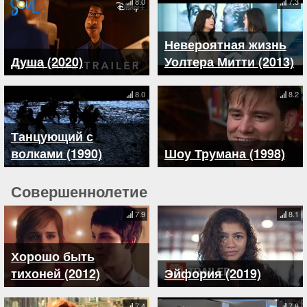
8.0
7.3
Невероятная жизнь
Душа (2020)
Уолтера Митти (2013)
8.0
8.2
Танцующий с
волками (1990)
Шоу Трумана (1998)
Совершеннолетие
7.9
8.1
Хорошо быть
тихоней (2012)
Эйфория (2019)
7.4
7.8