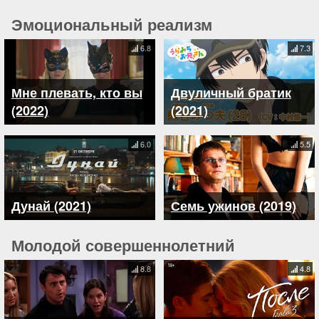
Эмоциональный реализм
6.8
7.3
Мне плевать, кто вы
Двуличный братик
(2022)
(2021)
6.0
5.5
Дунай (2021)
Семь ужинов (2019)
Молодой совершеннолетний
8.8
4.8