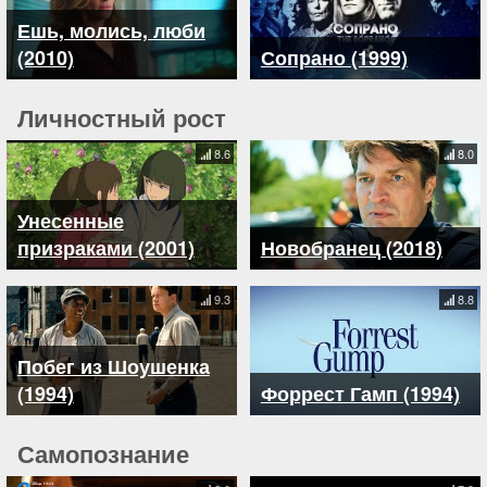
Ешь, молись, люби
(2010)
Сопрано (1999)
Личностный рост
8.6
8.0
Унесенные
призраками (2001)
Новобранец (2018)
9.3
8.8
Побег из Шоушенка
(1994)
Форрест Гамп (1994)
Самопознание