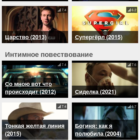
7.4
6.2
Царство (2013)
Супергёрл (2015)
Интимное повествование
7.4
7.6
Со мною вот что
происходит (2012)
Сиделка (2021)
7.4
6.7
Тонкая желтая линия
Богиня: как я
(2015)
полюбила (2004)