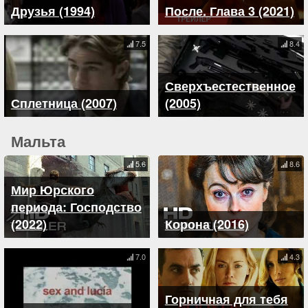
Друзья (1994)
После. Глава 3 (2021)
7.5
8.4
Сверхъестественное
Сплетница (2007)
(2005)
Мальта
5.6
8.6
Мир Юрского
периода: Господство
(2022)
Корона (2016)
7.0
4.3
Горничная для тебя