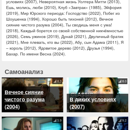
условиях (2007), Невероятная жизнь Уолтера Митти (2013),
Ешь, молись, люби (2010), Клуб «Завтрак» (1985), Эйфория
(2019), Мир Юрского периода: Господство (2022), Побег из
Шоушенка (1994), Хорошо быть тихоней (2012), Вечное
сияние чистого разума (2004), Ты сводишь меня с ума!
(2018), Каждый борется со своей собственной никчёмностью
(2026), Семь ужинов (2019), Дунай (2021), Двуличный братик
(2021), Мне плевать, кто вы (2022), Абу, сын Адама (2011), Я
– король (2012), Ядовитое дерево (2012), Друзья (1994),
Бахар. По имени Весна (2024).
Самоанализ
8.3
8.0
Вечное сияние
чистого разума
В диких условиях
(2004)
(2007)
5.9
9.2