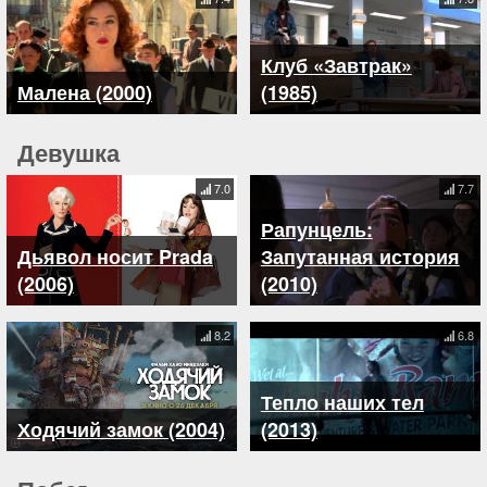
Клуб «Завтрак»
Малена (2000)
(1985)
Девушка
7.0
7.7
Рапунцель:
Дьявол носит Prada
Запутанная история
(2006)
(2010)
8.2
6.8
Тепло наших тел
Ходячий замок (2004)
(2013)