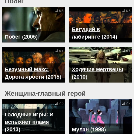
Побег
8.3
6.8
Бегущий в
Побег (2005)
лабиринте (2014)
8.1
8.1
Безумный Макс:
Ходячие мертвецы
Дорога ярости (2015)
(2010)
Женщина-главный герой
7.5
7.7
Голодные игры: И
вспыхнет пламя
(2013)
Мулан (1998)