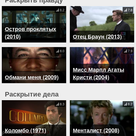
8.2
7.8
Остров проклятых
(2010)
Отец Браун (2013)
8.0
7.9
Мисс Марпл Агаты
Обмани меня (2009)
Кристи (2004)
Раскрытие дела
8.3
8.2
Коломбо (1971)
Менталист (2008)