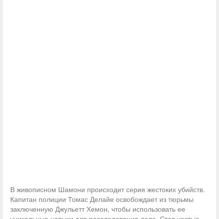
В живописном Шамони происходит серия жестоких убийств.
Капитан полиции Томас Делайе освобождает из тюрьмы
заключенную Джульетт Хемон, чтобы использовать ее
уникальные навыки для расследования дела. Став частью