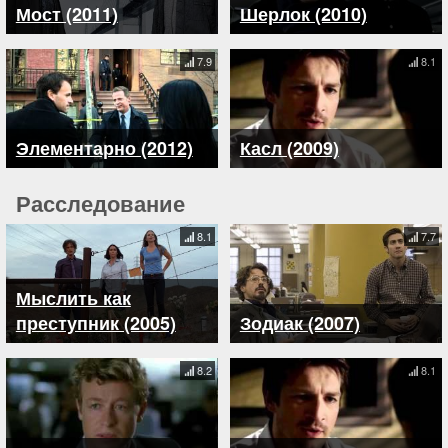
Мост (2011)
Шерлок (2010)
7.9
8.1
Элементарно (2012)
Касл (2009)
Расследование
8.1
7.7
Мыслить как
преступник (2005)
Зодиак (2007)
8.2
8.1