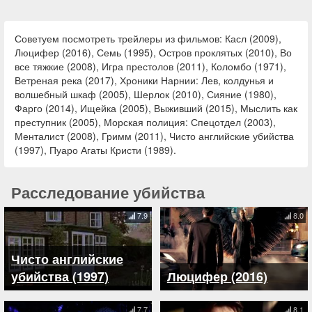
Советуем посмотреть трейлеры из фильмов: Касл (2009),
Люцифер (2016), Семь (1995), Остров проклятых (2010), Во
все тяжкие (2008), Игра престолов (2011), Коломбо (1971),
Ветреная река (2017), Хроники Нарнии: Лев, колдунья и
волшебный шкаф (2005), Шерлок (2010), Сияние (1980),
Фарго (2014), Ищейка (2005), Выживший (2015), Мыслить как
преступник (2005), Морская полиция: Спецотдел (2003),
Менталист (2008), Гримм (2011), Чисто английские убийства
(1997), Пуаро Агаты Кристи (1989).
Расследование убийства
7.9
8.0
Чисто английские
убийства (1997)
Люцифер (2016)
7.7
8.1