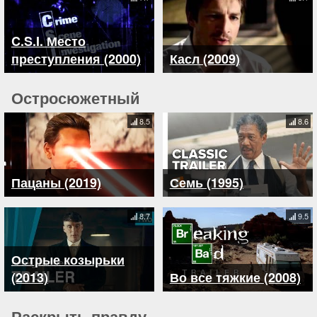
C.S.I. Место
преступления (2000)
Касл (2009)
Остросюжетный
8.5
8.6
Пацаны (2019)
Семь (1995)
8.7
9.5
Острые козырьки
(2013)
Во все тяжкие (2008)
Раскрыть правду