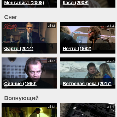
Менталист (2008)
Касл (2009)
Снег
8.8
8.2
Фарго (2014)
Нечто (1982)
8.4
7.7
Сияние (1980)
Ветреная река (2017)
Волнующий
8.1
8.4