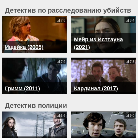
Детектив по расследованию убийств
7.8
8.4
Мейр из Исттауна
Ищейка (2005)
(2021)
7.9
7.8
Гримм (2011)
Кардинал (2017)
Детектив полиции
8.6
9.0