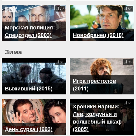
7.8
8.0
Морская полиция:
Спецотдел (2003)
Новобранец (2018)
Зима
8.0
9.2
Игра престолов
Выживший (2015)
(2011)
8.0
6.9
Хроники Нарнии:
Лев, колдунья и
волшебный шкаф
День сурка (1993)
(2005)