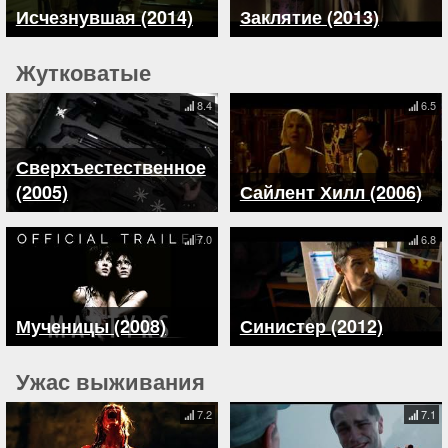
Исчезнувшая (2014)
Заклятие (2013)
Жутковатые
8.4
6.5
Сверхъестественное
(2005)
Сайлент Хилл (2006)
7.0
6.8
Мученицы (2008)
Синистер (2012)
Ужас выживания
7.2
7.1