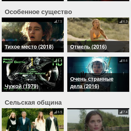
Особенное существо
7.5
6.3
Тихое место (2018)
Отмель (2016)
8.4
8.6
Очень странные
Чужой (1979)
дела (2016)
Сельская община
8.5
7.4