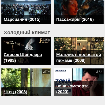
Марсианин (2015)
Пассажиры (2016)
Холодный климат
9.0
7.7
Список Шиндлера
Мальчик в полосатой
(1993)
пижаме (2008)
7.6
7.4
Зона комфорта
Чтец (2008)
(2020)
Авторское право © 2026
Политика конфиденциальности