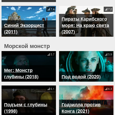
7.4
7.2
Пираты Карибского
Синий Экзорцист
моря: На краю света
(2011)
(2007)
Морской монстр
5.7
5.9
Мег: Монстр
глубины (2018)
Под водой (2020)
6.1
6.3
Подъем с глубины
Годзилла против
(1998)
Конга (2021)