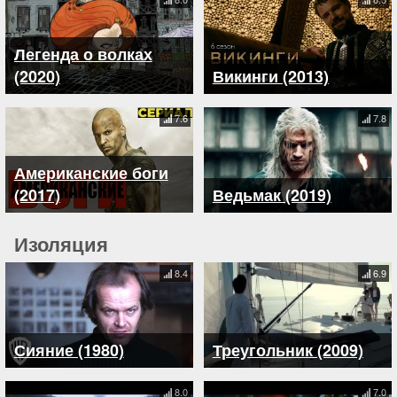
Легенда о волках
(2020)
Викинги (2013)
7.6
7.8
Американские боги
(2017)
Ведьмак (2019)
Изоляция
8.4
6.9
Сияние (1980)
Треугольник (2009)
8.0
7.0