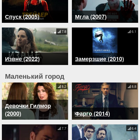
Спуск (2005)
Мгла (2007)
7.8
6.1
Извне (2022)
Замерзшие (2010)
Маленький город
8.2
8.8
Девочки Гилмор
(2000)
Фарго (2014)
7.7
6.4