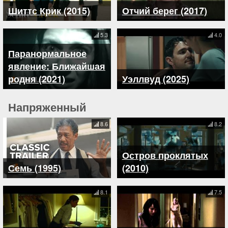
Шиттс Крик (2015)
Отчий берег (2017)
5.3
4.0
Паранормальное
явление: Ближайшая
родня (2021)
Уэллвуд (2025)
Напряженный
8.6
8.2
Остров проклятых
Семь (1995)
(2010)
8.1
7.5