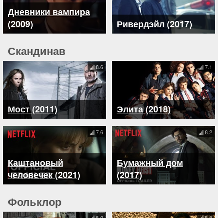
Дневники вампира
(2009)
Ривердэйл (2017)
Скандинав
8.6
7.1
Мост (2011)
Элита (2018)
7.6
8.2
Каштановый
Бумажный дом
человечек (2021)
(2017)
Фольклор
8.0
8.5