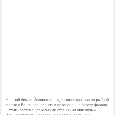
Морской биолог Йоханна проводит исследование на рыбной
ферме в Вангснесе, сельском поселении на берегу фьорда,
и сталкивается с несколькими странными явлениями.
Помимо жестокой расправы над двумя местными