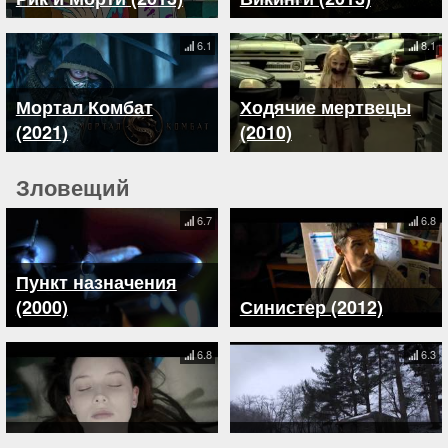
6.1
8.1
Мортал Комбат
Ходячие мертвецы
(2021)
(2010)
Зловещий
6.7
6.8
Пункт назначения
(2000)
Синистер (2012)
6.8
6.3
Демон внутри (2016)
Визит (2015)