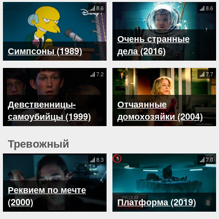
8.6
8.6
Очень странные
Симпсоны (1989)
дела (2016)
7.2
7.7
Девственницы-
Отчаянные
самоубийцы (1999)
домохозяйки (2004)
Тревожный
8.3
7.0
Реквием по мечте
(2000)
Платформа (2019)