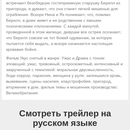
встречают безобидную гостеприимную старушку Берилл из
пригорода, и думают, что она станет легкой мишенью для
ограбления. Вскоре Нина и Яз понимают, что, помимо
Берилл, в доме живет и ее родственник с явными
психическими отклонениями. С каждой минутой,
проведенной в этом жилище, девушки все острее осознают,
что Берилл совсем не тот божий одуванчик, за которую
пытается себя выдать, а вскоре начинается настоящая
кровавая бойня.
Фильм Укус снятый в жанре: Ужас и Драма с тоном:
зловещий, ужас, тревожный, остросюжетный, интенсивный и
закрученный с тематикой: моральная двусмысленность,
боди хоррор, параноик, женщина у руля, запекшаяся кровь,
выживание, сцены насилия, клаустрофобия, пригород,
вторжение в дом, зрелые темы и мошенник производство:
Великобритания
Смотреть трейлер на
русском языке