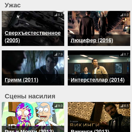
Ужас
8.4
8.0
Сверхъестественное
(2005)
Люцифер (2016)
7.9
8.7
Гримм (2011)
Интерстеллар (2014)
Сцены насилия
9.0
8.5
Рик и Морти (2013)
Викинги (2013)