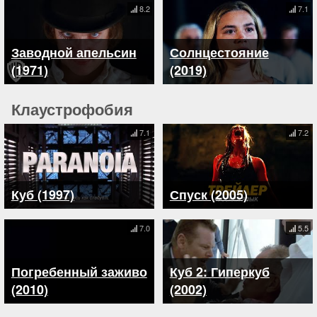
8.2
7.1
Заводной апельсин
Солнцестояние
(1971)
(2019)
Клаустрофобия
7.1
7.2
Куб (1997)
Спуск (2005)
7.0
5.5
Погребенный заживо
Куб 2: Гиперкуб
(2010)
(2002)