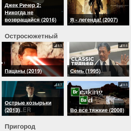
Джек Ричер 2:
Никогда не
возвращайся (2016)
Я - легенда! (2007)
Остросюжетный
8.5
8.6
Пацаны (2019)
Семь (1995)
8.7
9.5
Острые козырьки
(2013)
Во все тяжкие (2008)
Пригород