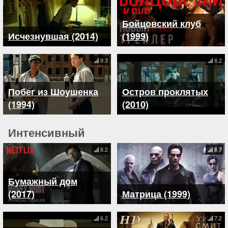
Бойцовский клуб
Исчезнувшая (2014)
(1999)
9.3
8.2
Побег из Шоушенка
Остров проклятых
(1994)
(2010)
Интенсивный
8.2
8.7
Бумажный дом
(2017)
Матрица (1999)
6.2
7.2