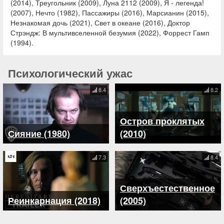
(2014), Треугольник (2009), Луна 2112 (2009), Я - легенда!
(2007), Нечто (1982), Пассажиры (2016), Марсианин (2015),
Незнакомая дочь (2021), Свет в океане (2016), Доктор
Стрэндж: В мультивселенной безумия (2022), Форрест Гамп
(1994).
Психологический ужас
8.4
8.2
Остров проклятых
Сияние (1980)
(2010)
7.3
8.4
Сверхъестественное
Реинкарнация (2018)
(2005)