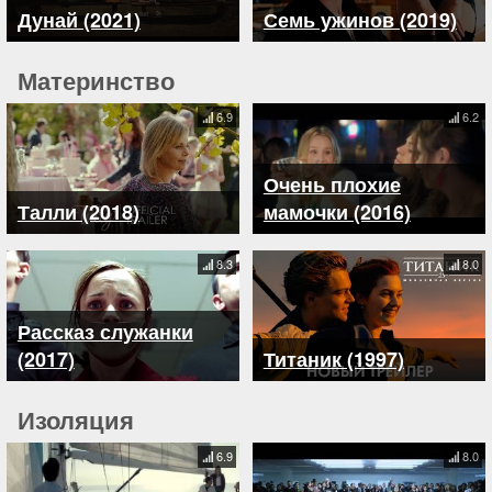
Дунай (2021)
Семь ужинов (2019)
Материнство
6.9
6.2
Очень плохие
Талли (2018)
мамочки (2016)
8.3
8.0
Рассказ служанки
(2017)
Титаник (1997)
Изоляция
6.9
8.0