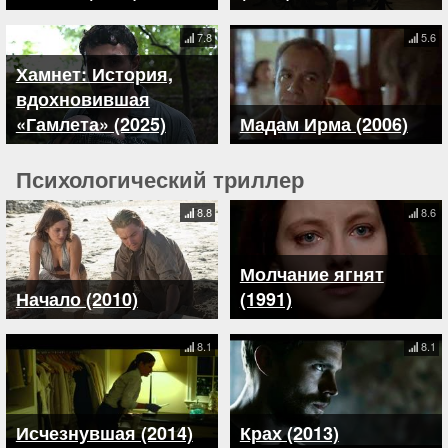
7.8
5.6
Хамнет: История,
вдохновившая
«Гамлета» (2025)
Мадам Ирма (2006)
Психологический триллер
8.8
8.6
Молчание ягнят
Начало (2010)
(1991)
8.1
8.1
Исчезнувшая (2014)
Крах (2013)