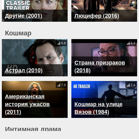
Другие (2001)
Люцифер (2016)
Кошмар
6.8
6.4
Страна призраков
Астрал (2010)
(2018)
7.9
7.4
Американская
история ужасов
Кошмар на улице
(2011)
Вязов (1984)
Интимная драма
6.1
4.8