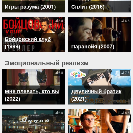
Игры разума (2001)
Сплит (2016)
8.8
6.8
Бойцовский клуб
(1999)
Паранойя (2007)
Эмоциональный реализм
6.8
7.3
Мне плевать, кто вы
Двуличный братик
(2022)
(2021)
6.0
5.5