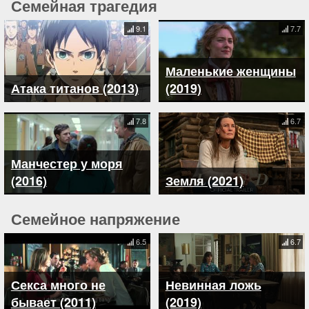
Семейная трагедия
9.1
7.7
Маленькие женщины
Атака титанов (2013)
(2019)
7.8
6.7
Манчестер у моря
(2016)
Земля (2021)
Семейное напряжение
6.5
6.7
Секса много не
Невинная ложь
бывает (2011)
(2019)