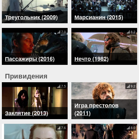
Треугольник (2009)
Марсианин (2015)
7.0
8.2
Пассажиры (2016)
Нечто (1982)
Привидения
7.5
9.2
Игра престолов
Заклятие (2013)
(2011)
7.6
8.0