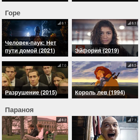
Горе
8.1
8.1
Человек-паук: Нет
пути домой (2021)
Эйфория (2019)
7.0
8.5
Разрушение (2015)
Король лев (1994)
Параноя
8.2
7.3