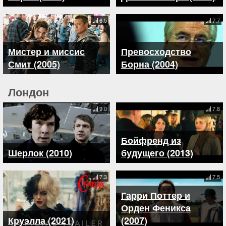
6.5
7.7
Мистер и миссис
Превосходство
Смит (2005)
Борна (2004)
Лондон
9.0
7.8
Бойфренд из
Шерлок (2010)
будущего (2013)
7.3
7.5
Гарри Поттер и
Орден Феникса
Круэлла (2021)
(2007)