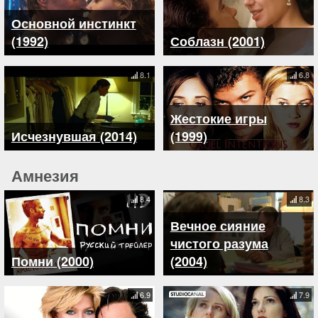
Основной инстинкт
(1992)
Соблазн (2001)
8.1
6.8
Жестокие игры
Исчезнувшая (2014)
(1999)
Амнезия
8.4
8.3
Вечное сияние
чистого разума
Помни (2000)
(2004)
6.9
7.9