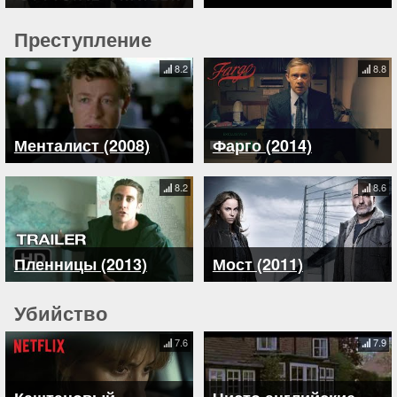
Преступление
8.2
8.8
Менталист (2008)
Фарго (2014)
8.2
8.6
Пленницы (2013)
Мост (2011)
Убийство
7.6
7.9