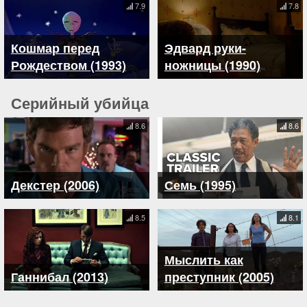
7.9
7.8
Кошмар перед
Эдвард руки-
Рождеством (1993)
ножницы (1990)
Серийный убийца
8.6
8.6
Декстер (2006)
Семь (1995)
8.5
8.1
Мыслить как
Ганнибал (2013)
преступник (2005)