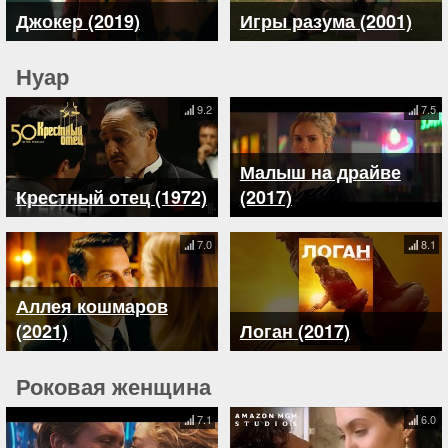
Джокер (2019)
Игры разума (2001)
Нуар
9.2
7.5
Малыш на драйве
Крестный отец (1972)
(2017)
7.0
8.1
Аллея кошмаров
(2021)
Логан (2017)
Роковая женщина
7.1
6.0