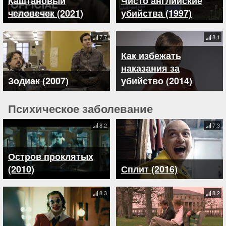
Каштановый
Чисто английские
человечек (2021)
убийства (1997)
7.7
8.1
Как избежать
наказания за
Зодиак (2007)
убийство (2014)
Психическое заболевание
8.2
7.3
Остров проклятых
(2010)
Сплит (2016)
8.3
8.2