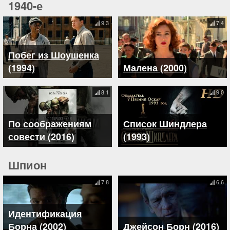
1940-е
9.3
7.4
Побег из Шоушенка
(1994)
Малена (2000)
8.1
9.0
По соображениям
Список Шиндлера
совести (2016)
(1993)
Шпион
7.8
6.6
Идентификация
Борна (2002)
Джейсон Борн (2016)