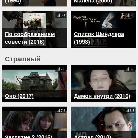
(1994)
Малена (2000)
8.1
9.0
По соображениям
Список Шиндлера
совести (2016)
(1993)
Страшный
7.3
6.8
Оно (2017)
Демон внутри (2016)
7.3
6.8
Заклятие 2 (2016)
Астрал (2010)