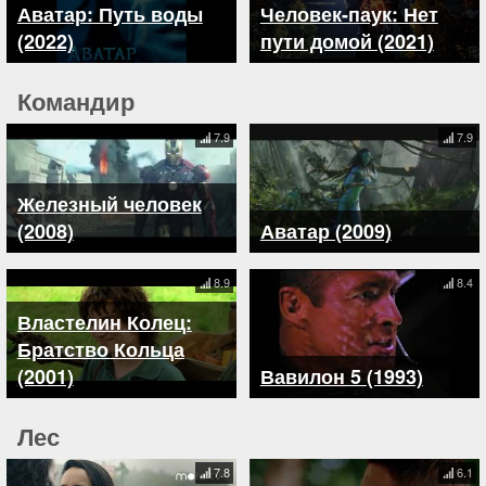
Аватар: Путь воды
Человек-паук: Нет
(2022)
пути домой (2021)
Командир
7.9
7.9
Железный человек
(2008)
Аватар (2009)
8.9
8.4
Властелин Колец:
Братство Кольца
(2001)
Вавилон 5 (1993)
Лес
7.8
6.1