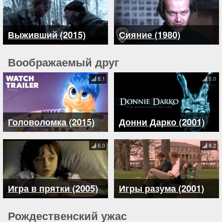
Выживший (2015)
Сияние (1980)
Воображаемый друг
8.1
8.0
Головоломка (2015)
Донни Дарко (2001)
6.0
8.2
Игра в прятки (2005)
Игры разума (2001)
Рождественский ужас