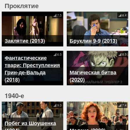
Проклятие
7.5
8.4
Заклятие (2013)
Бруклин 9-9 (2013)
6.5
8.5
Фантастические
твари: Преступления
Грин-де-Вальда
Магическая битва
(2018)
(2020)
1940-е
9.3
7.4
Побег из Шоушенка