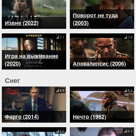
Поворот не туда
Извне (2022)
(2003)
7.1
7.9
Игра на выживание
(2020)
Апокалипсис (2006)
Снег
8.8
8.2
Фарго (2014)
Нечто (1982)
8.0
8.4