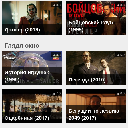
8.3
8.8
Бойцовский клуб
Джокер (2019)
(1999)
Глядя окно
8.3
6.9
История игрушек
(1995)
Легенда (2015)
7.6
8.0
Бегущий по лезвию
Одарённая (2017)
2049 (2017)