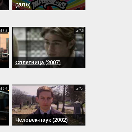
(2015)
6.8
7.5
Сплетница (2007)
8.4
7.4
Человек-паук (2002)