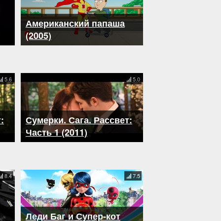
Американский папаша
(2005)
5.6
5.0
:
Сумерки. Сага. Рассвет:
Часть 1 (2011)
8.4
7.5
Леди Баг и Супер-кот