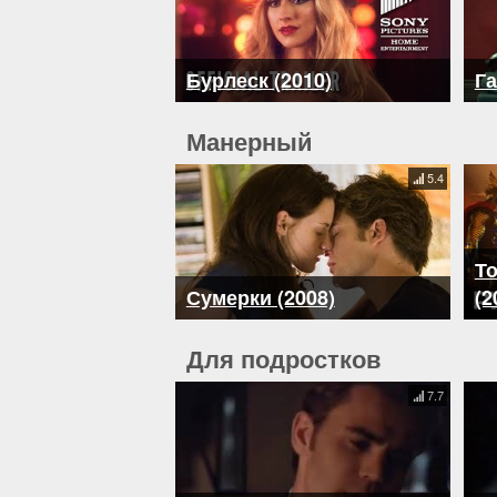
Бурлеск (2010)
Га
Манерный
5.4
То
Сумерки (2008)
(2
Для подростков
7.7