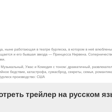
а, ныне работающая в театре бурлеска, в котором в неё влюблены
ащается и его бывшая звезда — Принцесса Нирвена. Соперничество
ми.
: Музыкальный, Ужас и Комедия с тоном: драматичный, развлекате
ийное бедствие, катастрофа, сумасброд, секреты, семья, романтика
бурлеск производство: США
отреть трейлер на русском яз