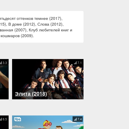
тьдесят оттенков темнее (2017),
15), В доме (2012), Слова (2012),
ванная (2007), Клуб любителей книг и
 кошмаров (2009).
3.3
7.1
Элита (2018)
8.5
7.4