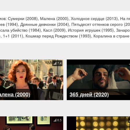
в: Сумерки (2008), Малена (2000), Холодное сердце (2013), На пя
ев (1994), Дрянные девчонки (2004), Пятьдесят оттенков серого (20
ала убийство (1984), Касл (2009), История игрушек (1995), Зачаро
), 1+1 (2011), Кошмар перед Рождеством (1993), Коралина в стране
7.4
лена (2000)
365 дней (2020)
8.5