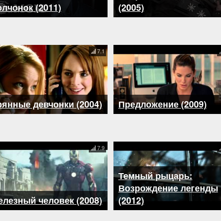
лчонок (2011)
(2005)
7.1
янные девчонки (2004)
Предложение (2009)
7.9
Темный рыцарь:
Возрождение легенды
лезный человек (2008)
(2012)