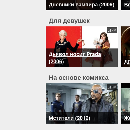
Дневники вампира (2009)
Во
Для девушек
7.0
Дьявол носит Prada
(2006)
Др
На основе комикса
8.0
Мстители (2012)
Же