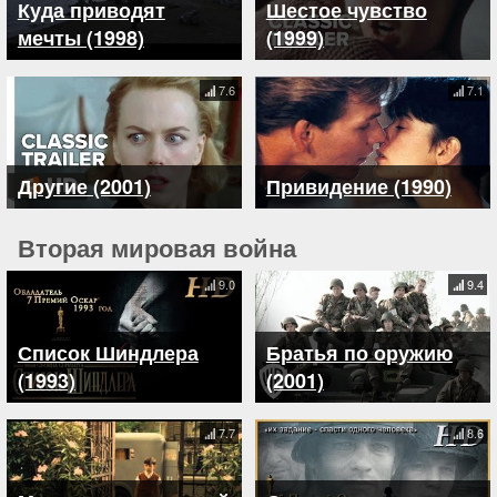
Куда приводят
Шестое чувство
мечты (1998)
(1999)
7.6
7.1
Другие (2001)
Привидение (1990)
Вторая мировая война
9.0
9.4
Список Шиндлера
Братья по оружию
(1993)
(2001)
7.7
8.6