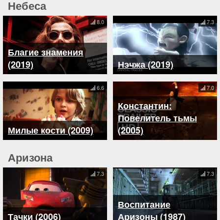
Небеса
8.0
7.3
Благие знамения
(2019)
Нэчжа (2019)
6.6
7.0
Константин:
Повелитель тьмы
Милые кости (2009)
(2005)
Аризона
7.3
7.3
Воспитание
Тачки (2006)
Аризоны (1987)