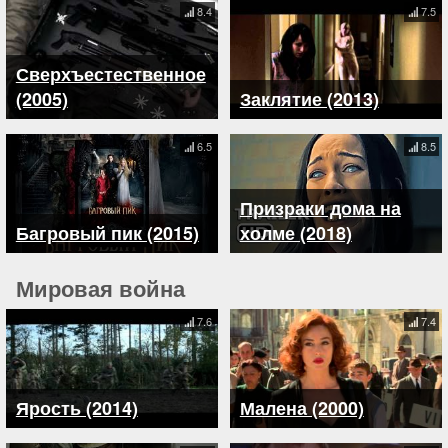
8.4
7.5
Сверхъестественное
(2005)
Заклятие (2013)
6.5
8.5
Призраки дома на
Багровый пик (2015)
холме (2018)
Мировая война
7.6
7.4
Ярость (2014)
Малена (2000)