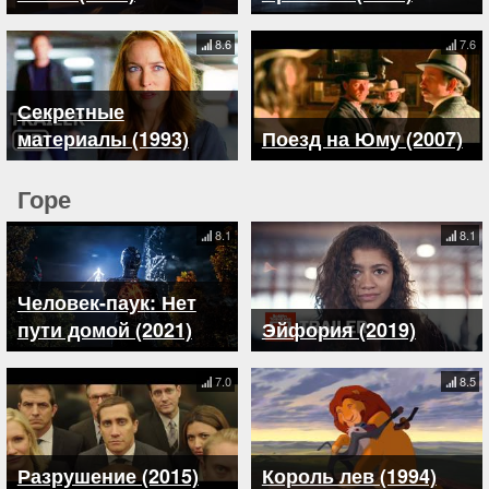
8.6
7.6
Секретные
материалы (1993)
Поезд на Юму (2007)
Горе
8.1
8.1
Человек-паук: Нет
пути домой (2021)
Эйфория (2019)
7.0
8.5
Разрушение (2015)
Король лев (1994)