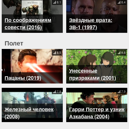
8.1
8.4
По соображениям
Звёздные врата:
совести (2016)
ЗВ-1 (1997)
Полет
8.5
8.6
Унесенные
Пацаны (2019)
призраками (2001)
7.9
7.9
Железный человек
Гарри Поттер и узник
(2008)
Азкабана (2004)