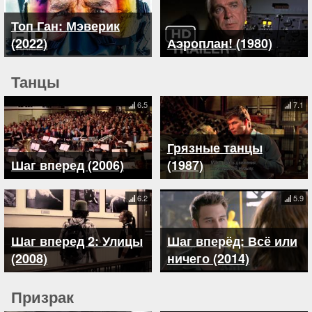
Топ Ган: Мэверик
(2022)
Аэроплан! (1980)
Танцы
6.5
7.1
Грязные танцы
Шаг вперед (2006)
(1987)
6.2
5.9
Шаг вперед 2: Улицы
Шаг вперёд: Всё или
(2008)
ничего (2014)
Призрак