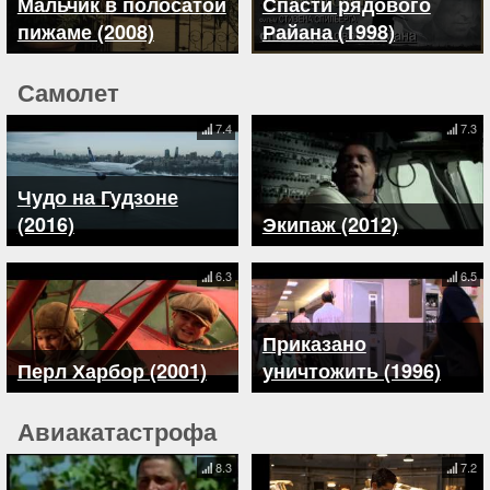
Мальчик в полосатой
Спасти рядового
пижаме (2008)
Райана (1998)
Самолет
7.4
7.3
Чудо на Гудзоне
(2016)
Экипаж (2012)
6.3
6.5
Приказано
Перл Харбор (2001)
уничтожить (1996)
Авиакатастрофа
8.3
7.2