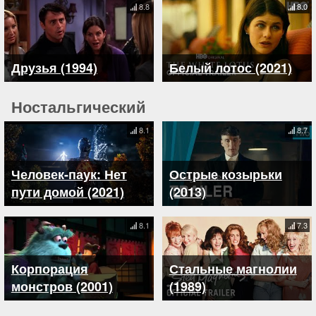
8.8
8.0
Друзья (1994)
Белый лотос (2021)
Ностальгический
8.1
8.7
Человек-паук: Нет
Острые козырьки
пути домой (2021)
(2013)
8.1
7.3
Корпорация
Стальные магнолии
монстров (2001)
(1989)