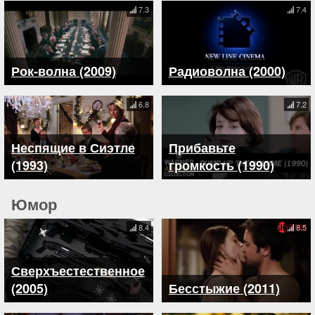
7.3
7.4
Рок-волна (2009)
Радиоволна (2000)
6.8
7.2
Неспящие в Сиэтле
Прибавьте
(1993)
громкость (1990)
Юмор
8.4
8.5
Сверхъестественное
(2005)
Бесстыжие (2011)