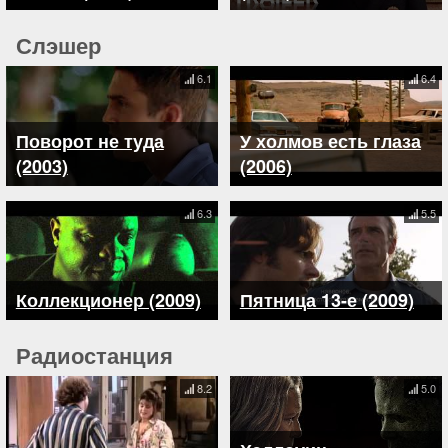
Слэшер
6.1
6.4
Поворот не туда
У холмов есть глаза
(2003)
(2006)
6.3
5.5
Коллекционер (2009)
Пятница 13-е (2009)
Радиостанция
8.2
5.0