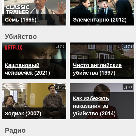
Семь (1995)
Элементарно (2012)
Убийство
7.6
7.9
Каштановый
Чисто английские
человечек (2021)
убийства (1997)
7.7
8.1
Как избежать
наказания за
Зодиак (2007)
убийство (2014)
Радио