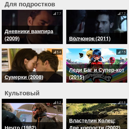
Для подростков
7.7
7.7
Дневники вампира
(2009)
Волчонок (2011)
5.4
7.5
Леди Баг и Супер-кот
Сумерки (2008)
(2015)
Культовый
8.2
8.8
Властелин Колец:
Нечто (1982)
Две крепости (2002)