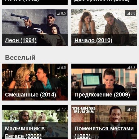
8.5
8.8
Леон (1994)
Начало (2010)
Веселый
6.5
6.8
Смешанные (2014)
Предложение (2009)
7.7
7.5
Мальчишник в
Поменяться местами
Вегасе (2009)
(1983)