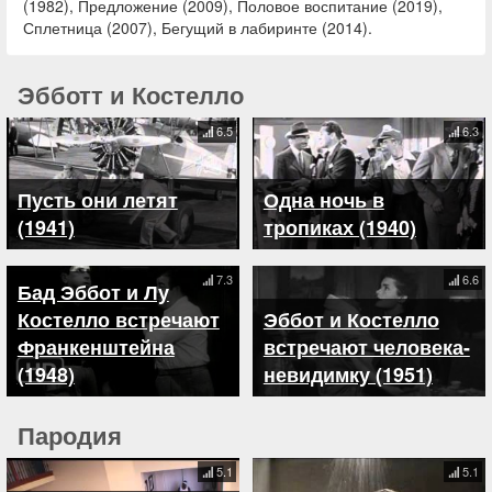
(1982), Предложение (2009), Половое воспитание (2019),
Сплетница (2007), Бегущий в лабиринте (2014).
Эбботт и Костелло
6.5
6.3
Пусть они летят
Одна ночь в
(1941)
тропиках (1940)
7.3
6.6
Бад Эббот и Лу
Костелло встречают
Эббот и Костелло
Франкенштейна
встречают человека-
(1948)
невидимку (1951)
Пародия
5.1
5.1